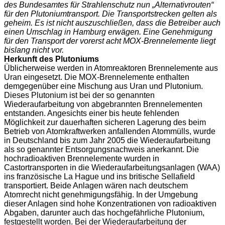
des Bundesamtes für Strahlenschutz nun „Alternativrouten“
für den Plutoniumtransport. Die Transportstrecken gelten als
geheim. Es ist nicht auszuschließen, dass die Betreiber auch
einen Umschlag in Hamburg erwägen. Eine Genehmigung
für den Transport der vorerst acht MOX-Brennelemente liegt
bislang nicht vor.
Herkunft des Plutoniums
Üblicherweise werden in Atomreaktoren Brennelemente aus
Uran eingesetzt. Die MOX-Brennelemente enthalten
demgegenüber eine Mischung aus Uran und Plutonium.
Dieses Plutonium ist bei der so genannten
Wiederaufarbeitung von abgebrannten Brennelementen
entstanden. Angesichts einer bis heute fehlenden
Möglichkeit zur dauerhaften sicheren Lagerung des beim
Betrieb von Atomkraftwerken anfallenden Atommülls, wurde
in Deutschland bis zum Jahr 2005 die Wiederaufarbeitung
als so genannter Entsorgungsnachweis anerkannt. Die
hochradioaktiven Brennelemente wurden in
Castortransporten in die Wiederaufarbeitungsanlagen (WAA)
ins französische La Hague und ins britische Sellafield
transportiert. Beide Anlagen wären nach deutschem
Atomrecht nicht genehmigungsfähig. In der Umgebung
dieser Anlagen sind hohe Konzentrationen von radioaktiven
Abgaben, darunter auch das hochgefährliche Plutonium,
festgestellt worden. Bei der Wiederaufarbeitung der