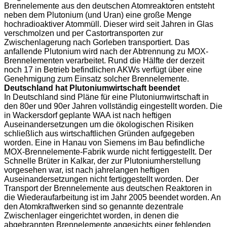
Brennelemente aus den deutschen Atomreaktoren entsteht
neben dem Plutonium (und Uran) eine große Menge
hochradioaktiver Atommüll. Dieser wird seit Jahren in Glas
verschmolzen und per Castortransporten zur
Zwischenlagerung nach Gorleben transportiert. Das
anfallende Plutonium wird nach der Abtrennung zu MOX-
Brennelementen verarbeitet. Rund die Hälfte der derzeit
noch 17 in Betrieb befindlichen AKWs verfügt über eine
Genehmigung zum Einsatz solcher Brennelemente.
Deutschland hat Plutoniumwirtschaft beendet
In Deutschland sind Pläne für eine Plutoniumwirtschaft in
den 80er und 90er Jahren vollständig eingestellt worden. Die
in Wackersdorf geplante WAA ist nach heftigen
Auseinandersetzungen um die ökologischen Risiken
schließlich aus wirtschaftlichen Gründen aufgegeben
worden. Eine in Hanau von Siemens im Bau befindliche
MOX-Brennelemente-Fabrik wurde nicht fertiggestellt. Der
Schnelle Brüter in Kalkar, der zur Plutoniumherstellung
vorgesehen war, ist nach jahrelangen heftigen
Auseinandersetzungen nicht fertiggestellt worden. Der
Transport der Brennelemente aus deutschen Reaktoren in
die Wiederaufarbeitung ist im Jahr 2005 beendet worden. An
den Atomkraftwerken sind so genannte dezentrale
Zwischenlager eingerichtet worden, in denen die
abgebrannten Brennelemente angesichts einer fehlenden