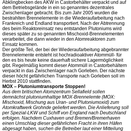
Abklingbecken des AKW in Castorbehälter verpackt und auf
dem Betriebsgelände in ein so genanntes dezentrales
Zwischenlager gebracht. Bis zum Jahr 2005 wurden die
bestrahlten Brennelemente in die Wiederaufarbeitung nach
Frankreich und Endland transportiert. Nach der Abtrennung
des beim Reaktoreinsatz neu entstanden Plutoniums wird
dieses später zu so genannten Mischoxid-Brennelementen
verarbeitet, die dann wieder in den Atomreaktoren zum
Einsatz kommen.
Der größte Teil, der bei der Wiederaufarbeitung abgebrannter
Brennelemente entsteht ist hochradioaktiver Atommüll- für
den es bis heute keine dauerhaft sichere Lagermöglichkeit
gibt. Regelmäßig kommt dieser Atommüll in Castorbehältern
verpackt in das Zwischenlager nach Gorleben. Der nächste
dieser höcht gefährlichen Transporte nach Gorleben soll im
Herbst 2010 stattfinden.
MOX – Plutoniumtransporte Stoppen!
Aus dem britischen Atomzentrum Sellafield sollen
demnächst plutoniumhaltige MOX-Brennelemte (MOX:
Mischoxid, Mis
chung aus Uran- und Plutoniumoxid) zum
Atomkraftwerk Grohnde geliefert werden. Die Anlieferung soll
per Spezial-LKW und Schiff von England nach Deutschland
erfolgen. Nachdem Cuxhaven und Bremen/Bremerhaven
einen Umschlag dieser gefährlichen Fracht in ihren Häfen
abgesagt haben, suchen die Betreiber laut einer Mitteilung