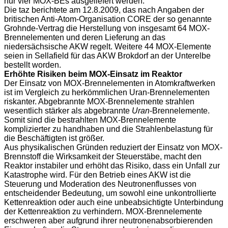
nur vier MOX-BEs ausgeliefert werden.
Die taz berichtete am 12.8.2009, das nach Angaben der
britischen Anti-Atom-Organisation CORE der so genannte
Grohnde-Vertrag die Herstellung von insgesamt 64 MOX-
Brennelementen und deren Lieferung an das
niedersächsische AKW regelt. Weitere 44 MOX-Elemente
seien in Sellafield für das AKW Brokdorf an der Unterelbe
bestellt worden.
Erhöhte Risiken beim MOX-Einsatz im Reaktor
Der Einsatz von
MOX
-Brennelementen in Atomkraftwerken
ist im Vergleich zu herkömmlichen Uran-Brennelementen
riskanter. Abgebrannte
MOX
-Brennelemente strahlen
wesentlich stärker als abgebrannte
Uran
-Brennelemente.
Somit sind die bestrahlten
MOX
-Brennelemente
komplizierter zu handhaben und die Strahlenbelastung für
die Beschäftigten ist größer.
Aus physikalischen Gründen reduziert der Einsatz von
MOX
-
Brennstoff die Wirksamkeit der Steuerstäbe, macht den
Reaktor instabiler und erhöht das Risiko, dass ein Unfall zur
Katastrophe wird. Für den Betrieb eines AKW ist die
Steuerung und Moderation des Neutronenflusses von
entscheidender Bedeutung, um sowohl eine unkontrollierte
Kettenreaktion oder auch eine unbeabsichtigte Unterbindung
der Kettenreaktion zu verhindern. MOX-Brennelemente
erschweren aber aufgrund ihrer neutronenabsorbierenden