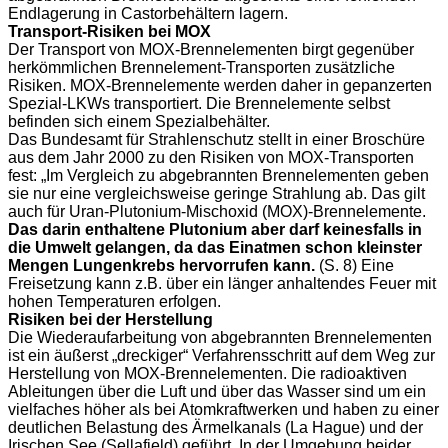
Endlagerung in Castorbehältern lagern.
Transport-Risiken bei MOX
Der Transport von MOX-Brennelementen birgt gegenüber
herkömmlichen Brennelement-Transporten zusätzliche
Risiken. MOX-Brennelemente werden daher in gepanzerten
Spezial-LKWs transportiert. Die Brennelemente selbst
befinden sich einem Spezialbehälter.
Das Bundesamt für Strahlenschutz stellt in einer Broschüre
aus dem Jahr 2000 zu den Risiken von MOX-Transporten
fest: „Im Vergleich zu abgebrannten Brennelementen geben
sie nur eine vergleichsweise geringe Strahlung ab. Das gilt
auch für Uran-Plutonium-Mischoxid (MOX)-Brennelemente.
Das darin enthaltene Plutonium aber darf keinesfalls in
die Umwelt gelangen, da das Einatmen schon kleinster
Mengen Lungenkrebs hervorrufen kann.
(S. 8) Eine
Freisetzung kann z.B. über ein länger anhaltendes Feuer mit
hohen Temperaturen erfolgen.
Risiken bei der Herstellung
Die Wiederaufarbeitung von abgebrannten Brennelementen
ist ein äußerst „dreckiger“ Verfahrensschritt auf dem Weg zur
Herstellung von MOX-Brennelementen. Die radioaktiven
Ableitungen über die Luft und über das Wasser sind um ein
vielfaches höher als bei Atomkraftwerken und haben zu einer
deutlichen Belastung des Ärmelkanals (La Hague) und der
Irischen See (Sellafield) geführt. In der Umgebung beider