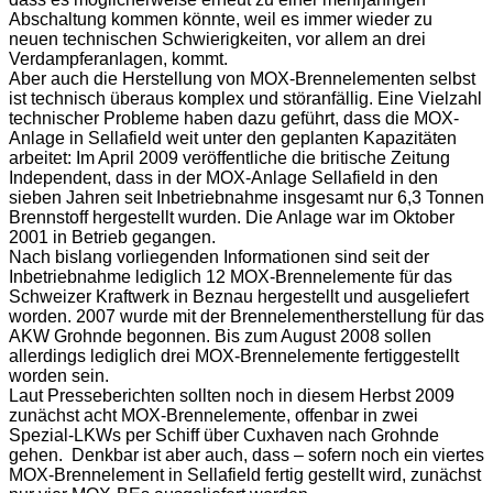
Abschaltung kommen könnte, weil es immer wieder zu
neuen technischen Schwierigkeiten, vor allem an drei
Verdampferanlagen, kommt.
Aber auch die Herstellung von MOX-Brennelementen selbst
ist technisch überaus komplex und störanfällig. Eine Vielzahl
technischer Probleme haben dazu geführt, dass die MOX-
Anlage in Sellafield weit unter den geplanten Kapazitäten
arbeitet: Im April 2009 veröffentliche die britische Zeitung
Independent, dass in der MOX-Anlage Sellafield in den
sieben Jahren seit Inbetriebnahme insgesamt nur 6,3 Tonnen
Brennstoff hergestellt wurden. Die Anlage war im Oktober
2001 in Betrieb gegangen.
Nach bislang vorliegenden Informationen sind seit der
Inbetriebnahme lediglich 12 MOX-Brennelemente für das
Schweizer Kraftwerk in Beznau hergestellt und ausgeliefert
worden. 2007 wurde mit der Brennelementherstellung für das
AKW Grohnde begonnen. Bis zum August 2008 sollen
allerdings lediglich drei MOX-Brennelemente fertiggestellt
worden sein.
Laut Presseberichten sollten noch in diesem Herbst 2009
zunächst acht MOX-Brennelemente, offenbar in zwei
Spezial-LKWs per Schiff über Cuxhaven nach Grohnde
gehen. Denkbar ist aber auch, dass – sofern noch ein viertes
MOX-Brennelement in Sellafield fertig gestellt wird, zunächst