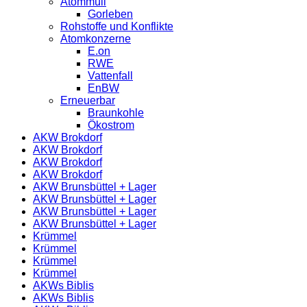
Atommüll
Gorleben
Rohstoffe und Konflikte
Atomkonzerne
E.on
RWE
Vattenfall
EnBW
Erneuerbar
Braunkohle
Ökostrom
AKW Brokdorf
AKW Brokdorf
AKW Brokdorf
AKW Brokdorf
AKW Brunsbüttel + Lager
AKW Brunsbüttel + Lager
AKW Brunsbüttel + Lager
AKW Brunsbüttel + Lager
Krümmel
Krümmel
Krümmel
Krümmel
AKWs Biblis
AKWs Biblis