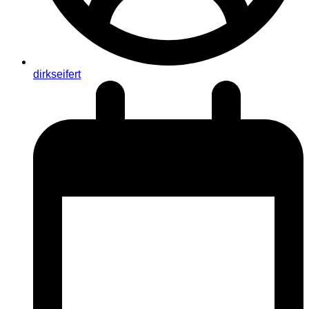
dirkseifert