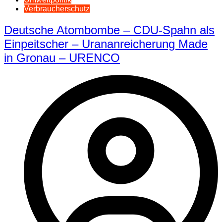
Verbraucherschutz
Deutsche Atombombe – CDU-Spahn als
Einpeitscher – Urananreicherung Made
in Gronau – URENCO