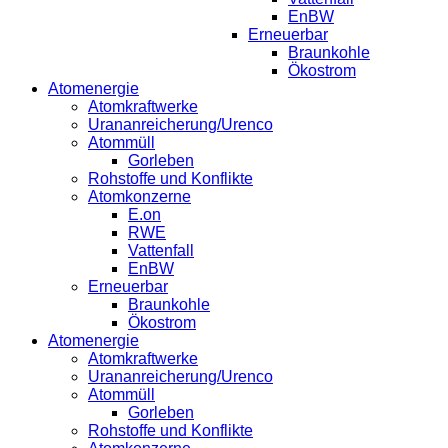
EnBW
Erneuerbar
Braunkohle
Ökostrom
Atomenergie
Atomkraftwerke
Urananreicherung/Urenco
Atommüll
Gorleben
Rohstoffe und Konflikte
Atomkonzerne
E.on
RWE
Vattenfall
EnBW
Erneuerbar
Braunkohle
Ökostrom
Atomenergie
Atomkraftwerke
Urananreicherung/Urenco
Atommüll
Gorleben
Rohstoffe und Konflikte