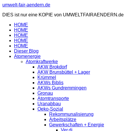
Zum
umwelt-fair-aendern.de
Inhalt
DIES ist nur eine KOPIE von UMWELTFAIRAENDERN.de
springen
HOME
HOME
HOME
HOME
HOME
Dieser Blog
Atomenergie
Atomkraftwerke
AKW Brokdorf
AKW Brunsbüttel + Lager
Krümmel
AKWs Biblis
AKWs Gundremmingen
Gronau
Atomtransporte
Uranabbau
Oeko-Sozial
Rekommunalisierung
Arbeitsplätze
Gewerkschaften + Energie
Ver.di