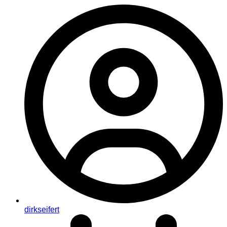
dirkseifert