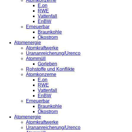
Atomkonzerne
E.on
RWE
Vattenfall
EnBW
Erneuerbar
Braunkohle
Ökostrom
Atomenergie
Atomkraftwerke
Urananreicherung/Urenco
Atommüll
Gorleben
Rohstoffe und Konflikte
Atomkonzerne
E.on
RWE
Vattenfall
EnBW
Erneuerbar
Braunkohle
Ökostrom
Atomenergie
Atomkraftwerke
Urananreicherung/Urenco