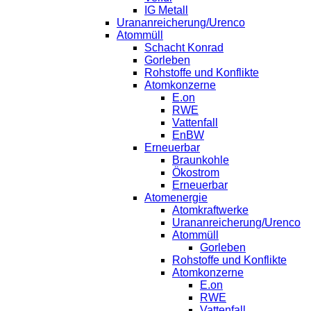
IG Metall
Urananreicherung/Urenco
Atommüll
Schacht Konrad
Gorleben
Rohstoffe und Konflikte
Atomkonzerne
E.on
RWE
Vattenfall
EnBW
Erneuerbar
Braunkohle
Ökostrom
Erneuerbar
Atomenergie
Atomkraftwerke
Urananreicherung/Urenco
Atommüll
Gorleben
Rohstoffe und Konflikte
Atomkonzerne
E.on
RWE
Vattenfall