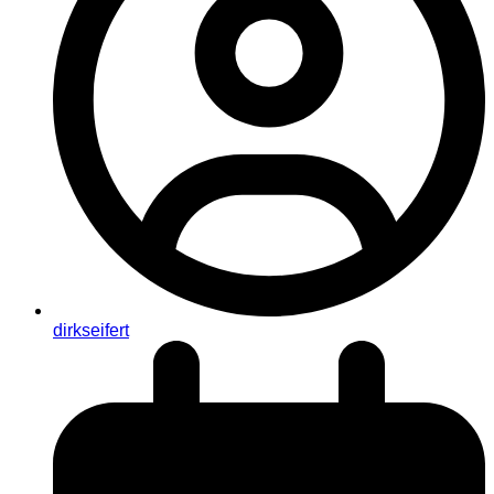
dirkseifert