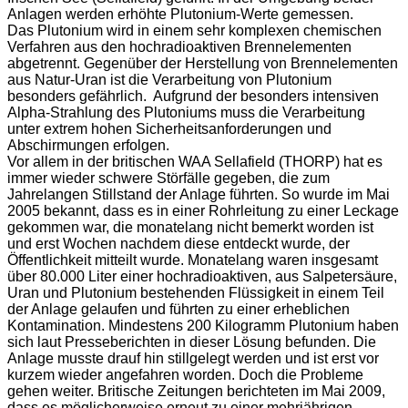
Anlagen werden erhöhte Plutonium-Werte gemessen.
Das Plutonium wird in einem sehr komplexen chemischen
Verfahren aus den hochradioaktiven Brennelementen
abgetrennt. Gegenüber der Herstellung von Brennelementen
aus Natur-Uran ist die Verarbeitung von Plutonium
besonders gefährlich. Aufgrund der besonders intensiven
Alpha-Strahlung des Plutoniums muss die Verarbeitung
unter extrem hohen Sicherheitsanforderungen und
Abschirmungen erfolgen.
Vor allem in der britischen WAA Sellafield (THORP) hat es
immer wieder schwere Störfälle gegeben, die zum
Jahrelangen Stillstand der Anlage führten. So wurde im Mai
2005 bekannt, dass es in einer Rohrleitung zu einer Leckage
gekommen war, die monatelang nicht bemerkt worden ist
und erst Wochen nachdem diese entdeckt wurde, der
Öffentlichkeit mitteilt wurde. Monatelang waren insgesamt
über 80.000 Liter einer hochradioaktiven, aus Salpetersäure,
Uran und Plutonium bestehenden Flüssigkeit in einem Teil
der Anlage gelaufen und führten zu einer erheblichen
Kontamination. Mindestens 200 Kilogramm Plutonium haben
sich laut Presseberichten in dieser Lösung befunden. Die
Anlage musste drauf hin stillgelegt werden und ist erst vor
kurzem wieder angefahren worden. Doch die Probleme
gehen weiter. Britische Zeitungen berichteten im Mai 2009,
dass es möglicherweise erneut zu einer mehrjährigen