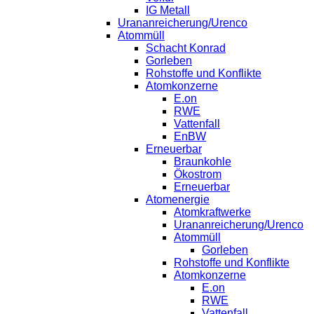
IG Metall
Urananreicherung/Urenco
Atommüll
Schacht Konrad
Gorleben
Rohstoffe und Konflikte
Atomkonzerne
E.on
RWE
Vattenfall
EnBW
Erneuerbar
Braunkohle
Ökostrom
Erneuerbar
Atomenergie
Atomkraftwerke
Urananreicherung/Urenco
Atommüll
Gorleben
Rohstoffe und Konflikte
Atomkonzerne
E.on
RWE
Vattenfall