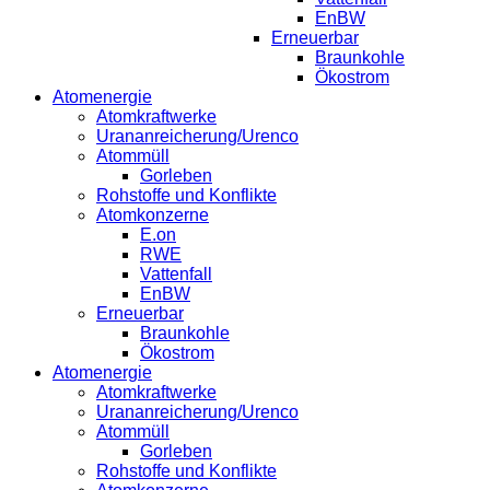
EnBW
Erneuerbar
Braunkohle
Ökostrom
Atomenergie
Atomkraftwerke
Urananreicherung/Urenco
Atommüll
Gorleben
Rohstoffe und Konflikte
Atomkonzerne
E.on
RWE
Vattenfall
EnBW
Erneuerbar
Braunkohle
Ökostrom
Atomenergie
Atomkraftwerke
Urananreicherung/Urenco
Atommüll
Gorleben
Rohstoffe und Konflikte