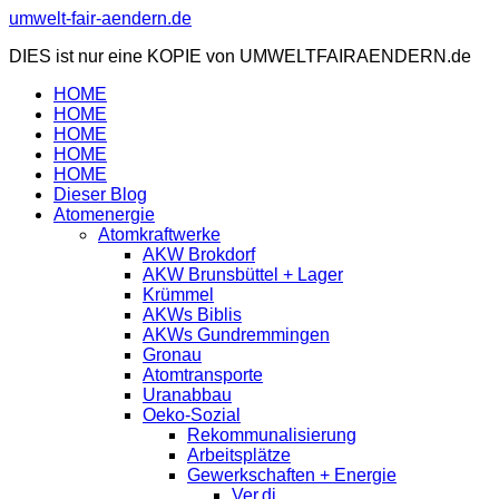
Zum
umwelt-fair-aendern.de
Inhalt
DIES ist nur eine KOPIE von UMWELTFAIRAENDERN.de
springen
HOME
HOME
HOME
HOME
HOME
Dieser Blog
Atomenergie
Atomkraftwerke
AKW Brokdorf
AKW Brunsbüttel + Lager
Krümmel
AKWs Biblis
AKWs Gundremmingen
Gronau
Atomtransporte
Uranabbau
Oeko-Sozial
Rekommunalisierung
Arbeitsplätze
Gewerkschaften + Energie
Ver.di