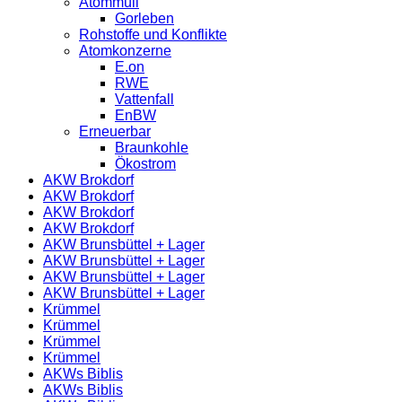
Atommüll
Gorleben
Rohstoffe und Konflikte
Atomkonzerne
E.on
RWE
Vattenfall
EnBW
Erneuerbar
Braunkohle
Ökostrom
AKW Brokdorf
AKW Brokdorf
AKW Brokdorf
AKW Brokdorf
AKW Brunsbüttel + Lager
AKW Brunsbüttel + Lager
AKW Brunsbüttel + Lager
AKW Brunsbüttel + Lager
Krümmel
Krümmel
Krümmel
Krümmel
AKWs Biblis
AKWs Biblis