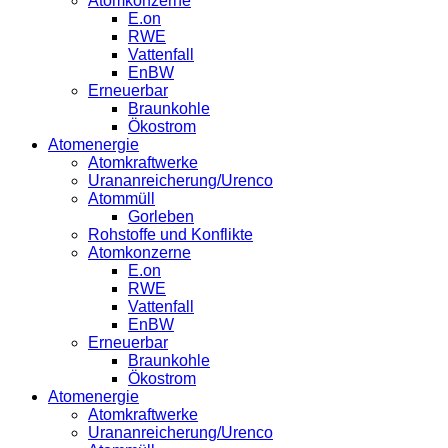
Atomkonzerne
E.on
RWE
Vattenfall
EnBW
Erneuerbar
Braunkohle
Ökostrom
Atomenergie
Atomkraftwerke
Urananreicherung/Urenco
Atommüll
Gorleben
Rohstoffe und Konflikte
Atomkonzerne
E.on
RWE
Vattenfall
EnBW
Erneuerbar
Braunkohle
Ökostrom
Atomenergie
Atomkraftwerke
Urananreicherung/Urenco