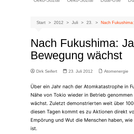
Oeko-Sozial
Oeko-Sozial
Dual-Use
Du
Rekommunalisierung
Rekommunalisierung
Arbeitsplätze
Arbeitsplätze
Start
2012
Juli
23.
Nach Fukushima:
Gewerkschaften + Energie
Gewerkschaften + Energie
Ver.di
Nach Fukushima: Ja
IG Metall
Bewegung wächst
Dirk Seifert
23. Juli 2012
Atomenergie
Über ein Jahr nach der Atomkatastrophe in Fu
Nähe von Tokio wieder in Betrieb genommen 
wächst. Zuletzt demonstrierten weit über 10
diesen Tagen kommt es zu Aktionen direkt vor
Empörung und Wut die Menschen haben, wie t
ist.