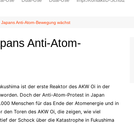
al-Use
Dual-Use
Dual-Use
Impr./Kontakt/D-Schutz
Oeko-Sozial
Datenschutz
 Japans Anti-Atom-Bewegung wächst
Ver.di
pans Anti-Atom-
IG Metall
kushima ist der erste Reaktor des AKW Oi in der
worden. Doch der Anti-Atom-Protest in Japan
0.000 Menschen für das Ende der Atomenergie und in
 den Toren des AKW Oi, die zeigen, wie viel
ief der Schock über die Katastrophe in Fukushima