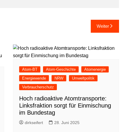
Weiter
Atom-BT
Atom-Geschichte
Atomenergie
Energiewende
NRW
Umweltpolitik
Verbraucherschutz
Hoch radioaktive Atomtransporte:
Linksfraktion sorgt für Einmischung
im Bundestag
dirkseifert
28. Juni 2025