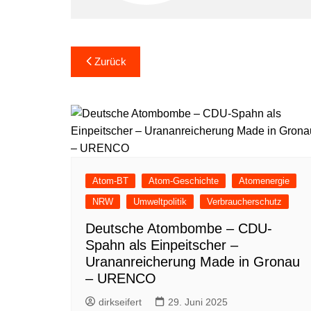
Beitragsnavigation
Zurück
Atom-BT
Atom-Geschichte
Atomenergie
NRW
Umweltpolitik
Verbraucherschutz
Deutsche Atombombe – CDU-
Spahn als Einpeitscher –
Urananreicherung Made in Gronau
– URENCO
dirkseifert
29. Juni 2025