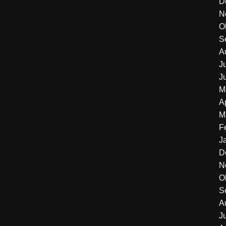
D
N
O
S
A
J
J
M
A
M
F
J
D
N
O
S
A
J