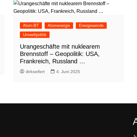
Atom-BT
Atomenergie
Energiewende
Umweltpolitik
Urangeschäfte mit nuklearem
Brennstoff – Geopolitik: USA,
Frankreich, Russland …
dirkseifert
4. Juni 2025