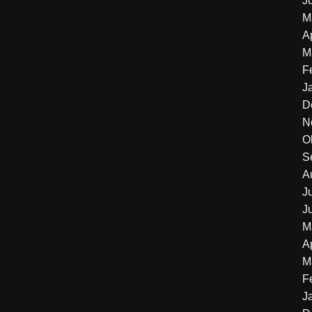
J
M
A
M
F
J
D
N
O
S
A
J
J
M
A
M
F
J