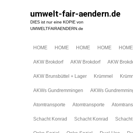
Zum
Inhalt
umwelt-fair-aendern.de
springen
DIES ist nur eine KOPIE von
UMWELTFAIRAENDERN.de
HOME
HOME
HOME
HOME
HOME
AKW Brokdorf
AKW Brokdorf
AKW Brokdo
AKW Brunsbüttel + Lager
Krümmel
Krüm
AKWs Gundremmingen
AKWs Gundremmin
Atomtransporte
Atomtransporte
Atomtrans
Schacht Konrad
Schacht Konrad
Schacht