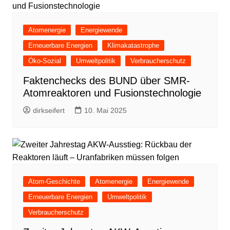
Atomenergie
Energiewende
Erneuerbare Energien
Klimakatastrophe
Öko-Sozial
Umweltpolitik
Verbraucherschutz
Faktenchecks des BUND über SMR-
Atomreaktoren und Fusionstechnologie
dirkseifert
10. Mai 2025
Atom-Geschichte
Atomenergie
Energiewende
Erneuerbare Energien
Umweltpolitik
Verbraucherschutz