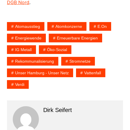
DGB Nord
.
Atomausstieg
Atomkonzerne
E.on
Energiewende
Erneuerbare Energien
IG Metall
Öko-Sozial
Rekommunalisierung
Stromnetze
Unser Hamburg - Unser Netz
Vattenfall
Verdi
Dirk Seifert