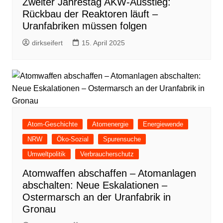
Zweiter Jahrestag AKW-Ausstieg:
Rückbau der Reaktoren läuft –
Uranfabriken müssen folgen
dirkseifert
15. April 2025
Atom-Geschichte
Atomenergie
Energiewende
NRW
Öko-Sozial
Spurensuche
Umweltpolitik
Verbraucherschutz
Atomwaffen abschaffen – Atomanlagen
abschalten: Neue Eskalationen –
Ostermarsch an der Uranfabrik in
Gronau