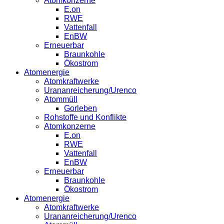
Atomkonzerne
E.on
RWE
Vattenfall
EnBW
Erneuerbar
Braunkohle
Ökostrom
Atomenergie
Atomkraftwerke
Urananreicherung/Urenco
Atommüll
Gorleben
Rohstoffe und Konflikte
Atomkonzerne
E.on
RWE
Vattenfall
EnBW
Erneuerbar
Braunkohle
Ökostrom
Atomenergie
Atomkraftwerke
Urananreicherung/Urenco