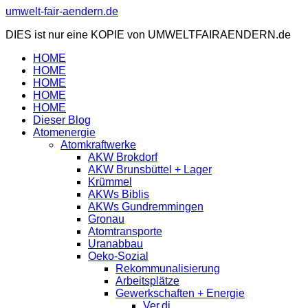
Zum
umwelt-fair-aendern.de
Inhalt
DIES ist nur eine KOPIE von UMWELTFAIRAENDERN.de
springen
HOME
HOME
HOME
HOME
HOME
Dieser Blog
Atomenergie
Atomkraftwerke
AKW Brokdorf
AKW Brunsbüttel + Lager
Krümmel
AKWs Biblis
AKWs Gundremmingen
Gronau
Atomtransporte
Uranabbau
Oeko-Sozial
Rekommunalisierung
Arbeitsplätze
Gewerkschaften + Energie
Ver.di