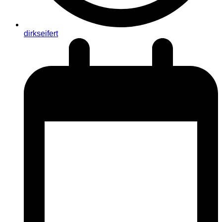
dirkseifert