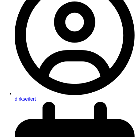
dirkseifert