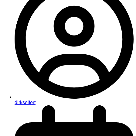
dirkseifert