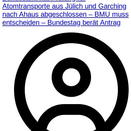
Atomtransporte aus Jülich und Garching
nach Ahaus abgeschlossen – BMU muss
entscheiden – Bundestag berät Antrag