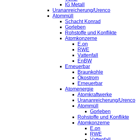
IG Metall
Urananreicherung/Urenco
Atommüll
Schacht Konrad
Gorleben
Rohstoffe und Konflikte
Atomkonzerne
E.on
RWE
Vattenfall
EnBW
Erneuerbar
Braunkohle
Ökostrom
Erneuerbar
Atomenergie
Atomkraftwerke
Urananreicherung/Urenco
Atommüll
Gorleben
Rohstoffe und Konflikte
Atomkonzerne
E.on
RWE
Vattenfall