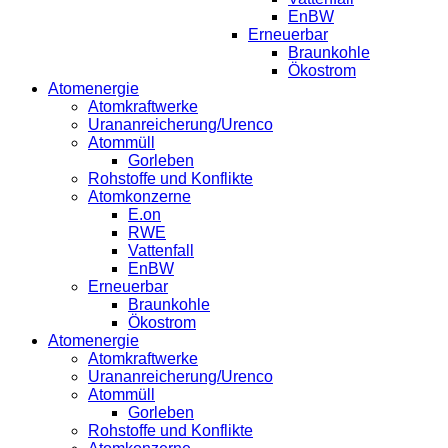
EnBW
Erneuerbar
Braunkohle
Ökostrom
Atomenergie
Atomkraftwerke
Urananreicherung/Urenco
Atommüll
Gorleben
Rohstoffe und Konflikte
Atomkonzerne
E.on
RWE
Vattenfall
EnBW
Erneuerbar
Braunkohle
Ökostrom
Atomenergie
Atomkraftwerke
Urananreicherung/Urenco
Atommüll
Gorleben
Rohstoffe und Konflikte