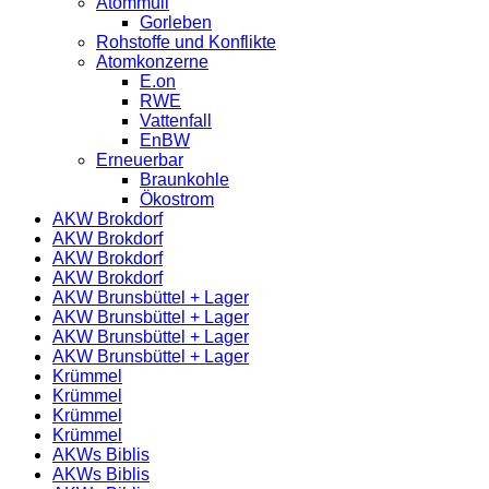
Atommüll
Gorleben
Rohstoffe und Konflikte
Atomkonzerne
E.on
RWE
Vattenfall
EnBW
Erneuerbar
Braunkohle
Ökostrom
AKW Brokdorf
AKW Brokdorf
AKW Brokdorf
AKW Brokdorf
AKW Brunsbüttel + Lager
AKW Brunsbüttel + Lager
AKW Brunsbüttel + Lager
AKW Brunsbüttel + Lager
Krümmel
Krümmel
Krümmel
Krümmel
AKWs Biblis
AKWs Biblis