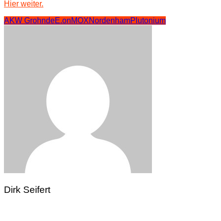
Hier weiter.
AKW Grohnde
E.on
MOX
Nordenham
Plutonium
Dirk Seifert
Beitragsnavigation