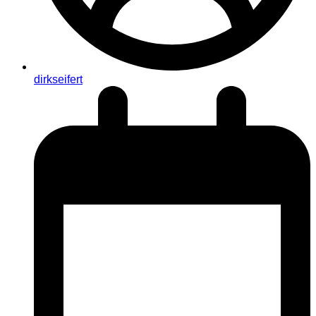
dirkseifert