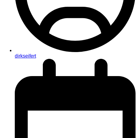
dirkseifert