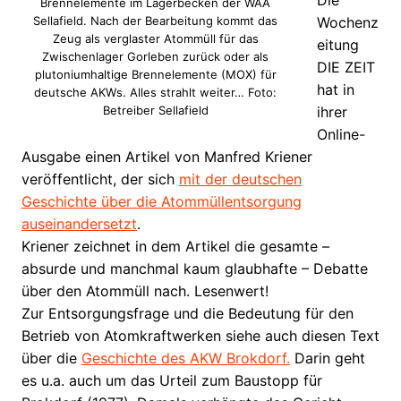
Die
Brennelemente im Lagerbecken der WAA
Sellafield. Nach der Bearbeitung kommt das
Wochenz
Zeug als verglaster Atommüll für das
eitung
Zwischenlager Gorleben zurück oder als
DIE ZEIT
plutoniumhaltige Brennelemente (MOX) für
hat in
deutsche AKWs. Alles strahlt weiter… Foto:
Betreiber Sellafield
ihrer
Online-
Ausgabe einen Artikel von Manfred Kriener
veröffentlicht, der sich
mit der deutschen
Geschichte über die Atommüllentsorgung
auseinandersetzt
.
Kriener zeichnet in dem Artikel die gesamte –
absurde und manchmal kaum glaubhafte – Debatte
über den Atommüll nach. Lesenwert!
Zur Entsorgungsfrage und die Bedeutung für den
Betrieb von Atomkraftwerken siehe auch diesen Text
über die
Geschichte des AKW Brokdorf.
Darin geht
es u.a. auch um das Urteil zum Baustopp für