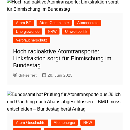
Atom-BT
Atom-Geschichte
Atomenergie
Energiewende
NRW
Umweltpolitik
Verbraucherschutz
Hoch radioaktive Atomtransporte:
Linksfraktion sorgt für Einmischung im
Bundestag
dirkseifert
28. Juni 2025
Atom-Geschichte
Atomenergie
NRW