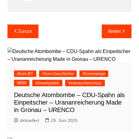
Beitragsnavigation
Zurück
Weiter
Atom-BT
Atom-Geschichte
Atomenergie
NRW
Umweltpolitik
Verbraucherschutz
Deutsche Atombombe – CDU-Spahn als
Einpeitscher – Urananreicherung Made
in Gronau – URENCO
dirkseifert
29. Juni 2025