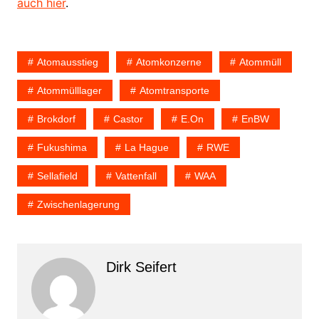
auch hier
.
Atomausstieg
Atomkonzerne
Atommüll
Atommülllager
Atomtransporte
Brokdorf
Castor
E.on
EnBW
Fukushima
La Hague
RWE
Sellafield
Vattenfall
WAA
Zwischenlagerung
Dirk Seifert