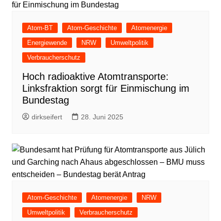
Atom-BT
Atom-Geschichte
Atomenergie
Energiewende
NRW
Umweltpolitik
Verbraucherschutz
Hoch radioaktive Atomtransporte:
Linksfraktion sorgt für Einmischung im
Bundestag
dirkseifert
28. Juni 2025
Atom-Geschichte
Atomenergie
NRW
Umweltpolitik
Verbraucherschutz