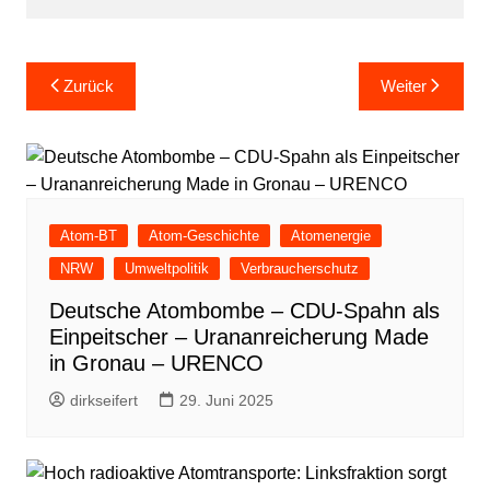
Beitragsnavigation
Zurück
Weiter
Atom-BT
Atom-Geschichte
Atomenergie
NRW
Umweltpolitik
Verbraucherschutz
Deutsche Atombombe – CDU-Spahn als
Einpeitscher – Urananreicherung Made
in Gronau – URENCO
dirkseifert
29. Juni 2025