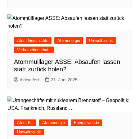
Atom-Geschichte
Atomenergie
Umweltpolitik
Verbraucherschutz
Atommülllager ASSE: Absaufen lassen
statt zurück holen?
dirkseifert
21. Juni 2025
Atom-BT
Atomenergie
Energiewende
Umweltpolitik