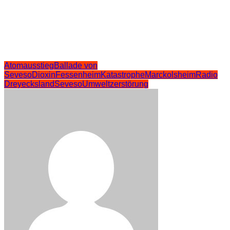
Atomausstieg
Ballade von
Seveso
Dioxin
Fessenheim
Katastrophe
Marckolsheim
Radio
Dreyecksland
Seveso
Umweltzerstörung