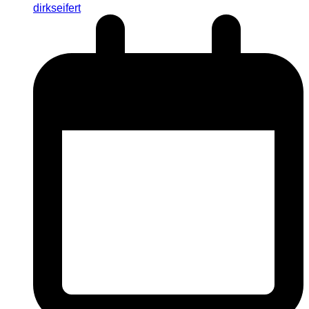
dirkseifert