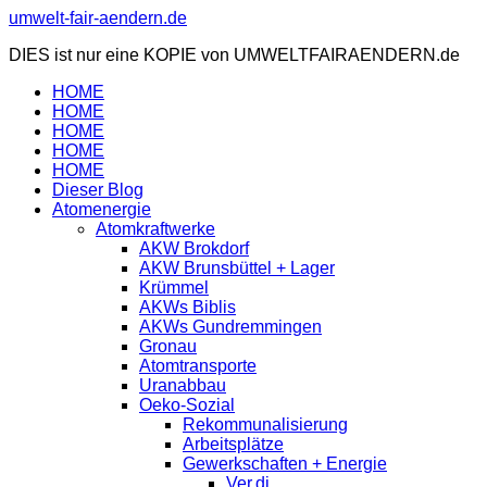
Zum
umwelt-fair-aendern.de
Inhalt
DIES ist nur eine KOPIE von UMWELTFAIRAENDERN.de
springen
HOME
HOME
HOME
HOME
HOME
Dieser Blog
Atomenergie
Atomkraftwerke
AKW Brokdorf
AKW Brunsbüttel + Lager
Krümmel
AKWs Biblis
AKWs Gundremmingen
Gronau
Atomtransporte
Uranabbau
Oeko-Sozial
Rekommunalisierung
Arbeitsplätze
Gewerkschaften + Energie
Ver.di