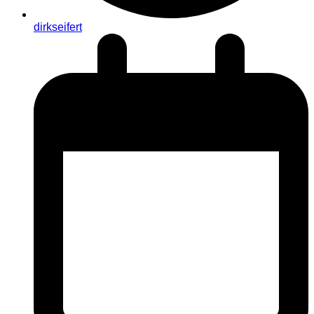
dirkseifert