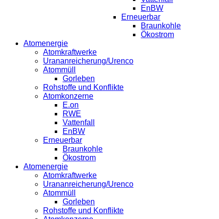
EnBW
Erneuerbar
Braunkohle
Ökostrom
Atomenergie
Atomkraftwerke
Urananreicherung/Urenco
Atommüll
Gorleben
Rohstoffe und Konflikte
Atomkonzerne
E.on
RWE
Vattenfall
EnBW
Erneuerbar
Braunkohle
Ökostrom
Atomenergie
Atomkraftwerke
Urananreicherung/Urenco
Atommüll
Gorleben
Rohstoffe und Konflikte