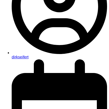
dirkseifert