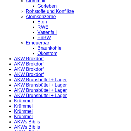
Atommüll
Gorleben
Rohstoffe und Konflikte
Atomkonzerne
E.on
RWE
Vattenfall
EnBW
Erneuerbar
Braunkohle
Ökostrom
AKW Brokdorf
AKW Brokdorf
AKW Brokdorf
AKW Brokdorf
AKW Brunsbüttel + Lager
AKW Brunsbüttel + Lager
AKW Brunsbüttel + Lager
AKW Brunsbüttel + Lager
Krümmel
Krümmel
Krümmel
Krümmel
AKWs Biblis
AKWs Biblis