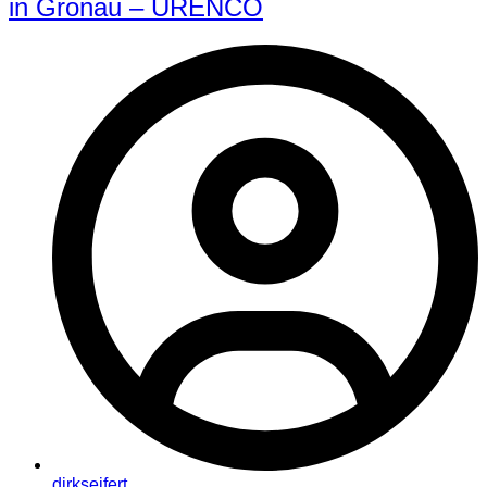
in Gronau – URENCO
dirkseifert