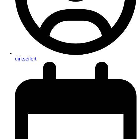
dirkseifert