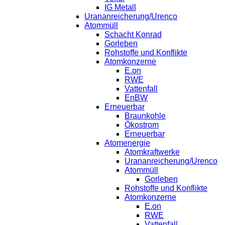
IG Metall
Urananreicherung/Urenco
Atommüll
Schacht Konrad
Gorleben
Rohstoffe und Konflikte
Atomkonzerne
E.on
RWE
Vattenfall
EnBW
Erneuerbar
Braunkohle
Ökostrom
Erneuerbar
Atomenergie
Atomkraftwerke
Urananreicherung/Urenco
Atommüll
Gorleben
Rohstoffe und Konflikte
Atomkonzerne
E.on
RWE
Vattenfall