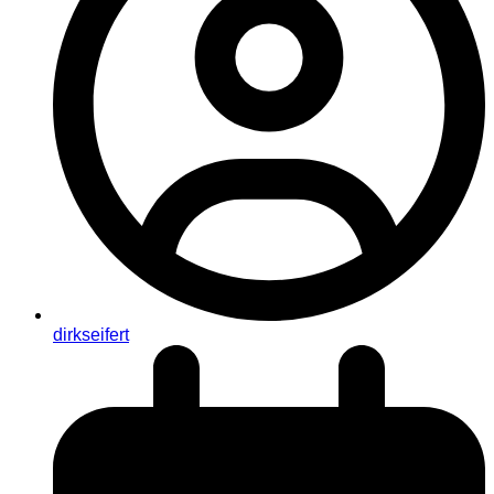
dirkseifert