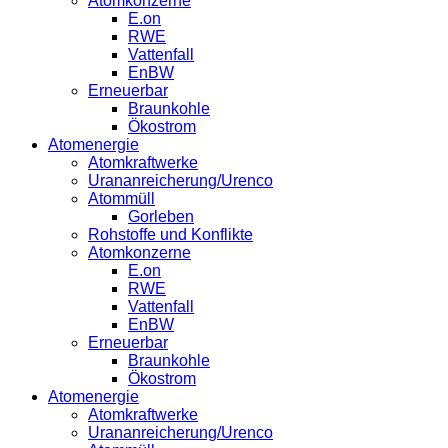
Atomkonzerne
E.on
RWE
Vattenfall
EnBW
Erneuerbar
Braunkohle
Ökostrom
Atomenergie
Atomkraftwerke
Urananreicherung/Urenco
Atommüll
Gorleben
Rohstoffe und Konflikte
Atomkonzerne
E.on
RWE
Vattenfall
EnBW
Erneuerbar
Braunkohle
Ökostrom
Atomenergie
Atomkraftwerke
Urananreicherung/Urenco