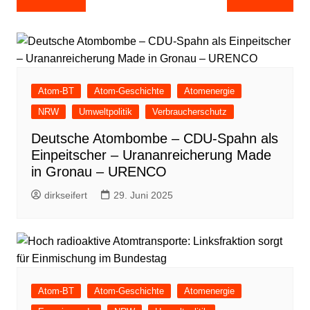
Atom-BT
Atom-Geschichte
Atomenergie
NRW
Umweltpolitik
Verbraucherschutz
Deutsche Atombombe – CDU-Spahn als
Einpeitscher – Urananreicherung Made
in Gronau – URENCO
dirkseifert
29. Juni 2025
Atom-BT
Atom-Geschichte
Atomenergie