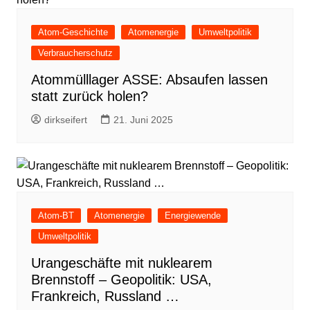
Atom-Geschichte
Atomenergie
Umweltpolitik
Verbraucherschutz
Atommülllager ASSE: Absaufen lassen
statt zurück holen?
dirkseifert
21. Juni 2025
Atom-BT
Atomenergie
Energiewende
Umweltpolitik
Urangeschäfte mit nuklearem
Brennstoff – Geopolitik: USA,
Frankreich, Russland …