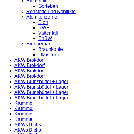
Atommüll
Gorleben
Rohstoffe und Konflikte
Atomkonzerne
E.on
RWE
Vattenfall
EnBW
Erneuerbar
Braunkohle
Ökostrom
AKW Brokdorf
AKW Brokdorf
AKW Brokdorf
AKW Brokdorf
AKW Brunsbüttel + Lager
AKW Brunsbüttel + Lager
AKW Brunsbüttel + Lager
AKW Brunsbüttel + Lager
Krümmel
Krümmel
Krümmel
Krümmel
AKWs Biblis
AKWs Biblis