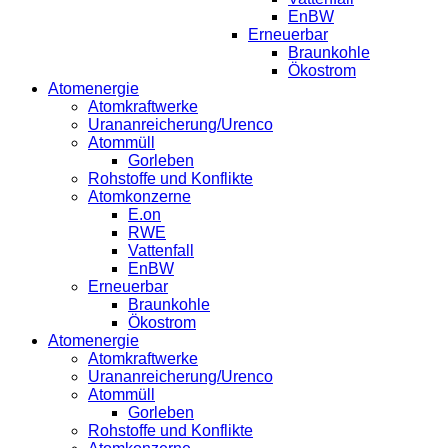
EnBW
Erneuerbar
Braunkohle
Ökostrom
Atomenergie
Atomkraftwerke
Urananreicherung/Urenco
Atommüll
Gorleben
Rohstoffe und Konflikte
Atomkonzerne
E.on
RWE
Vattenfall
EnBW
Erneuerbar
Braunkohle
Ökostrom
Atomenergie
Atomkraftwerke
Urananreicherung/Urenco
Atommüll
Gorleben
Rohstoffe und Konflikte