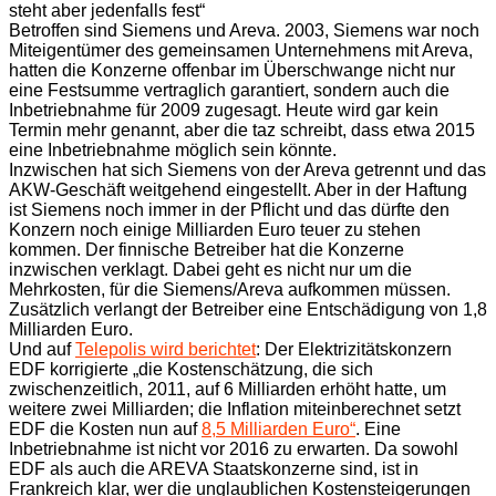
steht aber jedenfalls fest“
Betroffen sind Siemens und Areva. 2003, Siemens war noch
Miteigentümer des gemeinsamen Unternehmens mit Areva,
hatten die Konzerne offenbar im Überschwange nicht nur
eine Festsumme vertraglich garantiert, sondern auch die
Inbetriebnahme für 2009 zugesagt. Heute wird gar kein
Termin mehr genannt, aber die taz schreibt, dass etwa 2015
eine Inbetriebnahme möglich sein könnte.
Inzwischen hat sich Siemens von der Areva getrennt und das
AKW-Geschäft weitgehend eingestellt. Aber in der Haftung
ist Siemens noch immer in der Pflicht und das dürfte den
Konzern noch einige Milliarden Euro teuer zu stehen
kommen. Der finnische Betreiber hat die Konzerne
inzwischen verklagt. Dabei geht es nicht nur um die
Mehrkosten, für die Siemens/Areva aufkommen müssen.
Zusätzlich verlangt der Betreiber eine Entschädigung von 1,8
Milliarden Euro.
Und auf
Telepolis wird berichtet
: Der Elektrizitätskonzern
EDF korrigierte „die Kostenschätzung, die sich
zwischenzeitlich, 2011, auf 6 Milliarden erhöht hatte, um
weitere zwei Milliarden; die Inflation miteinberechnet setzt
EDF die Kosten nun auf
8,5 Milliarden Euro“
. Eine
Inbetriebnahme ist nicht vor 2016 zu erwarten. Da sowohl
EDF als auch die AREVA Staatskonzerne sind, ist in
Frankreich klar, wer die unglaublichen Kostensteigerungen