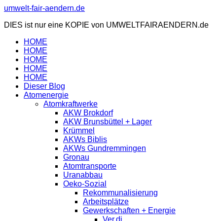
Zum
umwelt-fair-aendern.de
Inhalt
DIES ist nur eine KOPIE von UMWELTFAIRAENDERN.de
springen
HOME
HOME
HOME
HOME
HOME
Dieser Blog
Atomenergie
Atomkraftwerke
AKW Brokdorf
AKW Brunsbüttel + Lager
Krümmel
AKWs Biblis
AKWs Gundremmingen
Gronau
Atomtransporte
Uranabbau
Oeko-Sozial
Rekommunalisierung
Arbeitsplätze
Gewerkschaften + Energie
Ver.di