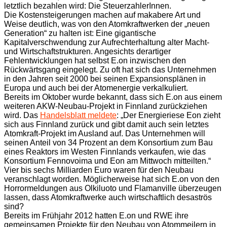
letztlich bezahlen wird: Die SteuerzahlerInnen.
Die Kostensteigerungen machen auf makabere Art und
Weise deutlich, was von den Atomkraftwerken der „neuen
Generation“ zu halten ist: Eine gigantische
Kapitalverschwendung zur Aufrechterhaltung alter Macht-
und Wirtschaftstrukturen. Angesichts derartiger
Fehlentwicklungen hat selbst E.on inzwischen den
Rückwärtsgang eingelegt. Zu oft hat sich das Unternehmen
in den Jahren seit 2000 bei seinen Expansionsplänen in
Europa und auch bei der Atomenergie verkalkuliert.
Bereits im Oktober wurde bekannt, dass sich E.on aus einem
weiteren AKW-Neubau-Projekt in Finnland zurückziehen
wird. Das
Handelsblatt meldete
: „Der Energieriese Eon zieht
sich aus Finnland zurück und gibt damit auch sein letztes
Atomkraft-Projekt im Ausland auf. Das Unternehmen will
seinen Anteil von 34 Prozent an dem Konsortium zum Bau
eines Reaktors im Westen Finnlands verkaufen, wie das
Konsortium Fennovoima und Eon am Mittwoch mitteilten.“
Vier bis sechs Milliarden Euro waren für den Neubau
veranschlagt worden. Möglicherweise hat sich E.on von den
Horrormeldungen aus Olkiluoto und Flamanville überzeugen
lassen, dass Atomkraftwerke auch wirtschaftlich desaströs
sind?
Bereits im Frühjahr 2012 hatten E.on und RWE ihre
gemeinsamen Projekte für den Neubau von Atommeilern in