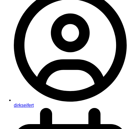
dirkseifert