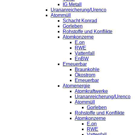
IG Metall
Urananreicherung/Urenco
Atommüll
Schacht Konrad
Gorleben
Rohstoffe und Konflikte
Atomkonzerne
E.on
RWE
Vattenfall
EnBW
Erneuerbar
Braunkohle
Ökostrom
Erneuerbar
Atomenergie
Atomkraftwerke
Urananreicherung/Urenco
Atommüll
Gorleben
Rohstoffe und Konflikte
Atomkonzerne
E.on
RWE
Vattenfall