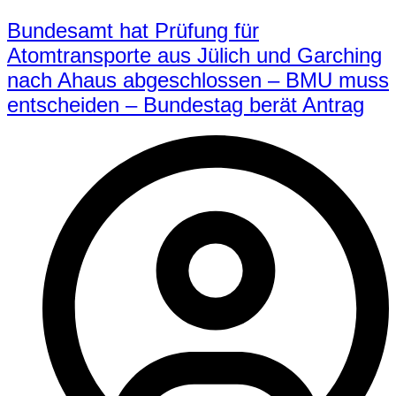
Bundesamt hat Prüfung für
Atomtransporte aus Jülich und Garching
nach Ahaus abgeschlossen – BMU muss
entscheiden – Bundestag berät Antrag