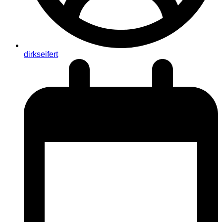
dirkseifert