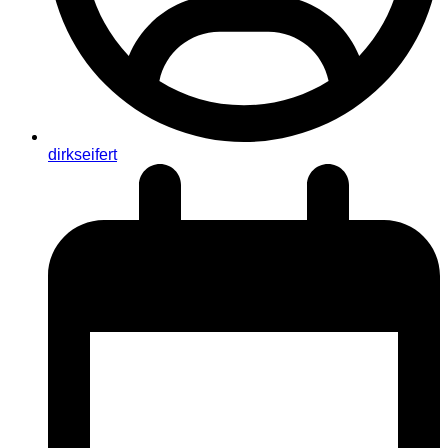
dirkseifert