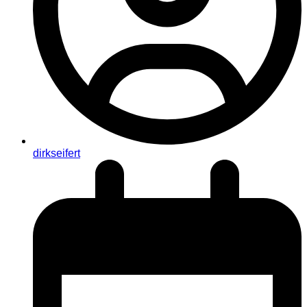
dirkseifert