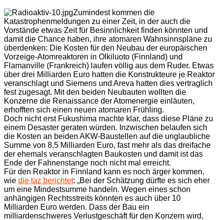
Zumindest kommen die
Katastrophenmeldungen zu einer Zeit, in der auch die
Vorstände etwas Zeit für Besinnlichkeit finden könnten und
damit die Chance haben, ihre atomaren Wahnsinnspläne zu
überdenken: Die Kosten für den Neubau der europäischen
Vorzeige-Atomreaktoren in Olkiluoto (Finnland) und
Flamanville (Frankreich) laufen völlig aus dem Ruder. Etwas
über drei Milliarden Euro hatten die Konstrukteure je Reaktor
veranschlagt und Siemens und Areva hatten dies vertraglich
fest zugesagt. Mit den beiden Neubauten wollten die
Konzerne die Renaissance der Atomenergie einläuten,
erhofften sich einen neuen atomaren Frühling.
Doch nicht erst Fukushima machte klar, dass diese Pläne zu
einem Desaster geraten würden. Inzwischen belaufen sich
die Kosten an beiden AKW-Baustellen auf die unglaubliche
Summe von 8,5 Milliarden Euro, fast mehr als das dreifache
der ehemals veranschlagten Baukosten und damit ist das
Ende der Fahnenstange noch nicht mal erreicht.
Für den Reaktor in Finnland kann es noch ärger kommen,
wie
die taz berichtet
: „Bei der Schätzung dürfte es sich eher
um eine Mindestsumme handeln. Wegen eines schon
anhängigen Rechtsstreits könnten es auch über 10
Milliarden Euro werden. Dass der Bau ein
milliardenschweres Verlustgeschäft für den Konzern wird,