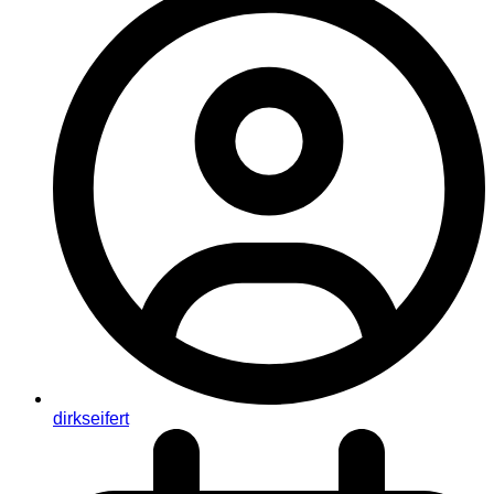
dirkseifert