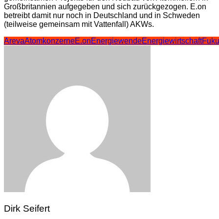
Großbritannien aufgegeben und sich zurückgezogen. E.on
betreibt damit nur noch in Deutschland und in Schweden
(teilweise gemeinsam mit Vattenfall) AKWs.
Areva
Atomkonzerne
E.on
Energiewende
Energiewirtschaft
Fuk
Dirk Seifert