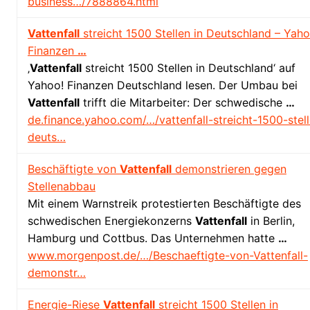
business…/7888864.html
Vattenfall
streicht 1500 Stellen in Deutschland – Yaho
Finanzen
…
‚
Vattenfall
streicht 1500 Stellen in Deutschland‘ auf
Yahoo! Finanzen Deutschland lesen. Der Umbau bei
Vattenfall
trifft die Mitarbeiter: Der schwedische
…
de.finance.yahoo.com/…/vattenfall-streicht-1500-stel
deuts…
Beschäftigte von
Vattenfall
demonstrieren gegen
Stellenabbau
Mit einem Warnstreik protestierten Beschäftigte des
schwedischen Energiekonzerns
Vattenfall
in Berlin,
Hamburg und Cottbus. Das Unternehmen hatte
…
www.morgenpost.de/…/Beschaeftigte-von-Vattenfall-
demonstr…
Energie-Riese
Vattenfall
streicht 1500 Stellen in