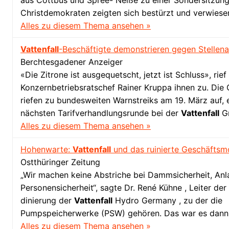
aus Cottbus und Spree- Neiße zu einer Sondersitzung
Christdemokraten zeigten sich bestürzt und verwies
Alles zu diesem Thema ansehen »
Vattenfall
-Beschäftigte demonstrieren gegen Stellen
Berchtesgadener Anzeiger
«Die Zitrone ist ausgequetscht, jetzt ist Schluss», rief
Konzernbetriebsratschef Rainer Kruppa ihnen zu. Die
riefen zu bundesweiten Warnstreiks am 19. März auf, 
nächsten Tarifverhandlungsrunde bei der
Vattenfall
G
Alles zu diesem Thema ansehen »
Hohenwarte:
Vattenfall
und das ruinierte Geschäftsm
Ostthüringer Zeitung
„Wir machen keine Abstriche bei Dammsicherheit, Anl
Personensicherheit“, sagte Dr. René Kühne , Leiter de
dinierung der
Vattenfall
Hydro Germany , zu der die
Pumpspeicherwerke (PSW) gehören. Das war es dan
Alles zu diesem Thema ansehen »