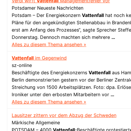
Verdi wirft
Vattenfall
Managementfehler vor
Potsdamer Neueste Nachrichten
Potsdam – Der Energiekonzern
Vattenfall
hat noch ke
Pläne für den angekündigten Stellenabbau in Branden
erst am Anfang des Prozesses“, sagte Sprecher Stef
Donnerstag. Dennoch machten sich mehrere
…
Alles zu diesem Thema ansehen »
Vattenfall
im Gegenwind
sz-online
Beschäftigte des Energiekonzerns
Vattenfall
aus Hamb
Berlin demonstrierten gestern vor der Berliner Zentra
Streichung von 1500 Arbeitsplätzen. Foto: dpa. Erlöset
Ironiker unter den erbosten Mitarbeitern vor
…
Alles zu diesem Thema ansehen »
Lausitzer zittern vor dem Abzug der Schweden
Märkische Allgemeine
POTSDAM – 4000
Vattenfall
-Beschäftigte protestiert