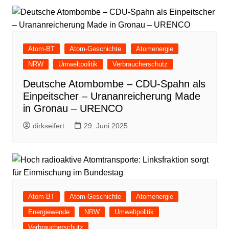
Atom-BT
Atom-Geschichte
Atomenergie
NRW
Umweltpolitik
Verbraucherschutz
Deutsche Atombombe – CDU-Spahn als
Einpeitscher – Urananreicherung Made
in Gronau – URENCO
dirkseifert
29. Juni 2025
Atom-BT
Atom-Geschichte
Atomenergie
Energiewende
NRW
Umweltpolitik
Verbraucherschutz