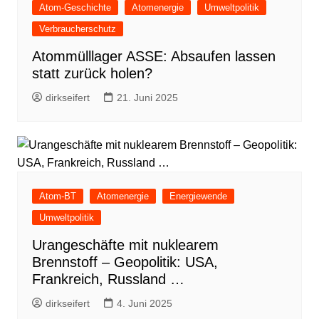
Atom-Geschichte
Atomenergie
Umweltpolitik
Verbraucherschutz
Atommülllager ASSE: Absaufen lassen
statt zurück holen?
dirkseifert
21. Juni 2025
Atom-BT
Atomenergie
Energiewende
Umweltpolitik
Urangeschäfte mit nuklearem
Brennstoff – Geopolitik: USA,
Frankreich, Russland …
dirkseifert
4. Juni 2025