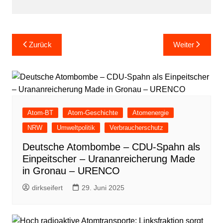
Beitragsnavigation
Zurück
Weiter
Atom-BT
Atom-Geschichte
Atomenergie
NRW
Umweltpolitik
Verbraucherschutz
Deutsche Atombombe – CDU-Spahn als
Einpeitscher – Urananreicherung Made
in Gronau – URENCO
dirkseifert
29. Juni 2025