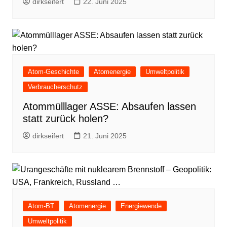
dirkseifert
22. Juni 2025
Atom-Geschichte
Atomenergie
Umweltpolitik
Verbraucherschutz
Atommülllager ASSE: Absaufen lassen
statt zurück holen?
dirkseifert
21. Juni 2025
Atom-BT
Atomenergie
Energiewende
Umweltpolitik