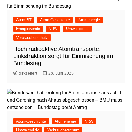
Atom-BT
Atom-Geschichte
Atomenergie
Energiewende
NRW
Umweltpolitik
Verbraucherschutz
Hoch radioaktive Atomtransporte:
Linksfraktion sorgt für Einmischung im
Bundestag
dirkseifert
28. Juni 2025
Atom-Geschichte
Atomenergie
NRW
Umweltpolitik
Verbraucherschutz