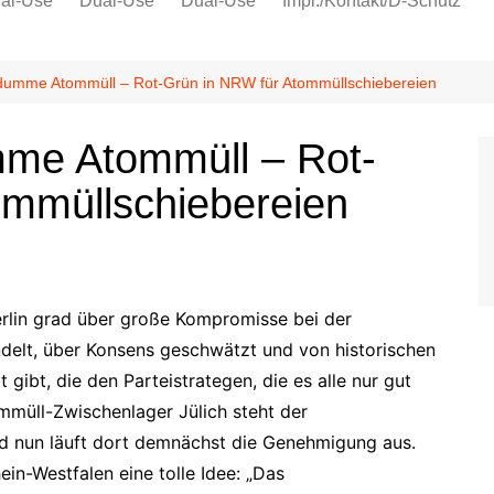
al-Use
Dual-Use
Dual-Use
Impr./Kontakt/D-Schutz
Oeko-Sozial
Datenschutz
 dumme Atommüll – Rot-Grün in NRW für Atommüllschiebereien
Ver.di
mme Atommüll – Rot-
IG Metall
ommüllschiebereien
erlin grad über große Kompromisse bei der
delt, über Konsens geschwätzt und von historischen
gibt, die den Parteistrategen, die es alle nur gut
müll-Zwischenlager Jülich steht der
d nun läuft dort demnächst die Genehmigung aus.
in-Westfalen eine tolle Idee: „Das