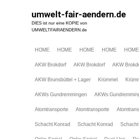
Zum
Inhalt
umwelt-fair-aendern.de
springen
DIES ist nur eine KOPIE von
UMWELTFAIRAENDERN.de
HOME
HOME
HOME
HOME
HOME
AKW Brokdorf
AKW Brokdorf
AKW Brokdo
AKW Brunsbüttel + Lager
Krümmel
Krüm
AKWs Gundremmingen
AKWs Gundremmin
Atomtransporte
Atomtransporte
Atomtrans
Schacht Konrad
Schacht Konrad
Schacht