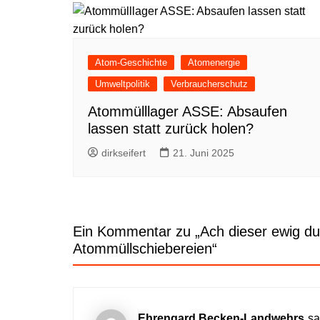
Atom-Geschichte
Atomenergie
Umweltpolitik
Verbraucherschutz
Atommülllager ASSE: Absaufen
lassen statt zurück holen?
dirkseifert
21. Juni 2025
Ein Kommentar zu „
Ach dieser ewig d
Atommüllschiebereien
“
Ehrengard Becken-Landwehrs
sa