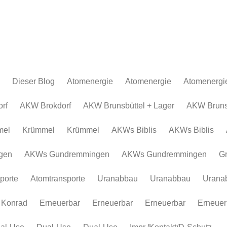
Dieser Blog
Atomenergie
Atomenergie
Atomenergi
Atomkraftwerke
Atomkraftwerke
AKW Brokdor
Atomkraftw
rf
AKW Brokdorf
AKW Brunsbüttel + Lager
AKW Brunsb
Urananreicherung/Urenco
AKW Brunsbüt
Urananreich
mel
Krümmel
Krümmel
AKWs Biblis
AKWs Biblis
Atommüll
Krümmel
Atommüll
Rohstoffe und Konflikte
AKWs Biblis
Rohstoffe un
gen
AKWs Gundremmingen
AKWs Gundremmingen
G
Atomkonzerne
AKWs Gundr
Atomkonzer
porte
Atomtransporte
Uranabbau
Uranabbau
Urana
Erneuerbar
Gronau
Erneuerbar
Atomtranspor
 Konrad
Erneuerbar
Erneuerbar
Erneuerbar
Erneuer
Uranabbau