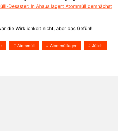
lll-Desaster: In Ahaus lagert Atommüll demnächst
ar die Wirklichkeit nicht, aber das Gefühl!
e
Atommüll
Atommülllager
Jülich