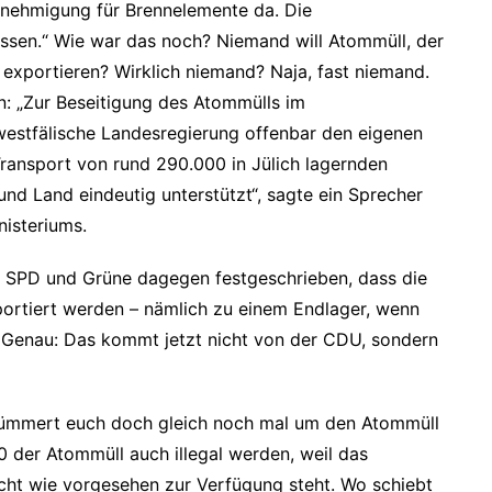
enehmigung für Brennelemente da. Die
lassen.“ Wie war das noch? Niemand will Atommüll, der
 exportieren? Wirklich niemand? Naja, fast niemand.
: „
Zur Beseitigung des Atommülls im
westfälische Landesregierung offenbar den eigenen
Transport von rund 290.000 in Jülich lagernden
d Land eindeutig unterstützt“, sagte ein Sprecher
nisteriums.
ten SPD und Grüne dagegen festgeschrieben, dass die
portiert werden – nämlich zu einem Endlager, wenn
n. Genau: Das kommt jetzt nicht von der CDU, sondern
 Kümmert euch doch gleich noch mal um den Atommüll
 der Atommüll auch illegal werden, weil das
cht wie vorgesehen zur Verfügung steht. Wo schiebt