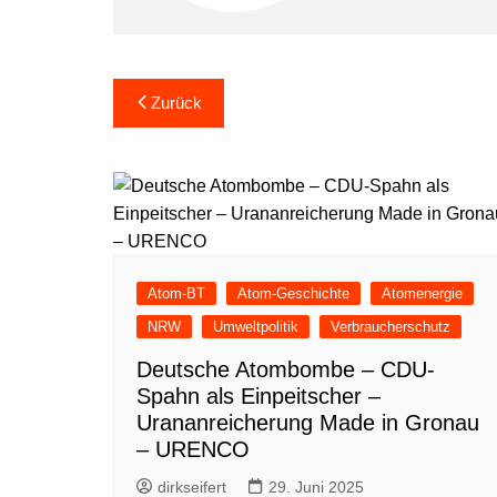
Beitragsnavigation
Zurück
Atom-BT
Atom-Geschichte
Atomenergie
NRW
Umweltpolitik
Verbraucherschutz
Deutsche Atombombe – CDU-
Spahn als Einpeitscher –
Urananreicherung Made in Gronau
– URENCO
dirkseifert
29. Juni 2025