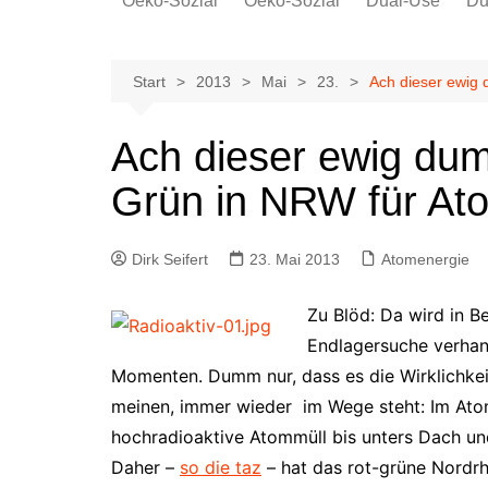
Oeko-Sozial
Oeko-Sozial
Dual-Use
Du
Rekommunalisierung
Rekommunalisierung
Arbeitsplätze
Arbeitsplätze
Start
2013
Mai
23.
Ach dieser ewig
Gewerkschaften + Energie
Gewerkschaften + Energie
Ver.di
Ach dieser ewig du
IG Metall
Grün in NRW für At
Dirk Seifert
23. Mai 2013
Atomenergie
Zu Blöd: Da wird in B
Endlagersuche verhan
Momenten. Dumm nur, dass es die Wirklichkeit 
meinen, immer wieder im Wege steht: Im Atom
hochradioaktive Atommüll bis unters Dach un
Daher –
so die taz
– hat das rot-grüne Nordrhe