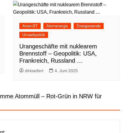
Atom-BT
Atomenergie
Energiewende
Umweltpolitik
Urangeschäfte mit nuklearem
Brennstoff – Geopolitik: USA,
Frankreich, Russland …
dirkseifert
4. Juni 2025
umme Atommüll – Rot-Grün in NRW für
gt: