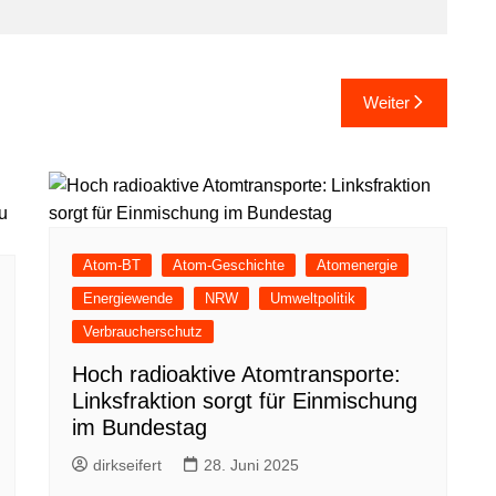
Weiter
Atom-BT
Atom-Geschichte
Atomenergie
Energiewende
NRW
Umweltpolitik
Verbraucherschutz
Hoch radioaktive Atomtransporte:
Linksfraktion sorgt für Einmischung
im Bundestag
dirkseifert
28. Juni 2025