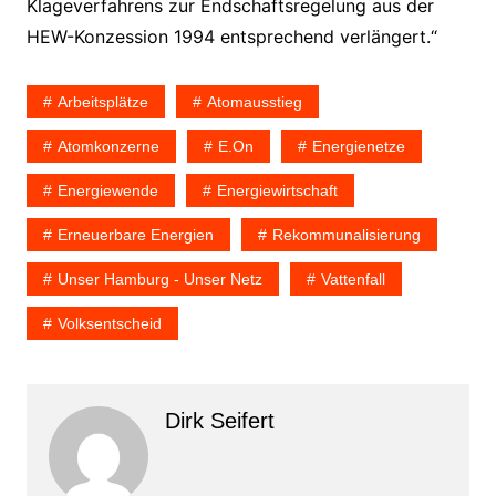
Klageverfahrens zur Endschaftsregelung aus der
HEW-Konzession 1994 entsprechend verlängert.“
Arbeitsplätze
Atomausstieg
Atomkonzerne
E.on
Energienetze
Energiewende
Energiewirtschaft
Erneuerbare Energien
Rekommunalisierung
Unser Hamburg - Unser Netz
Vattenfall
Volksentscheid
Dirk Seifert