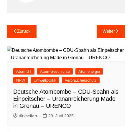
Beitragsnavigation
Zurück
Weiter
Atom-BT
Atom-Geschichte
Atomenergie
NRW
Umweltpolitik
Verbraucherschutz
Deutsche Atombombe – CDU-Spahn als
Einpeitscher – Urananreicherung Made
in Gronau – URENCO
dirkseifert
29. Juni 2025