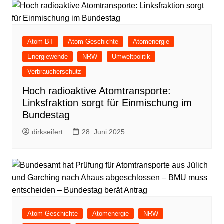
Atom-BT
Atom-Geschichte
Atomenergie
Energiewende
NRW
Umweltpolitik
Verbraucherschutz
Hoch radioaktive Atomtransporte:
Linksfraktion sorgt für Einmischung im
Bundestag
dirkseifert
28. Juni 2025
Atom-Geschichte
Atomenergie
NRW