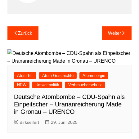
Beitragsnavigation
Zurück
Weiter
Atom-BT
Atom-Geschichte
Atomenergie
NRW
Umweltpolitik
Verbraucherschutz
Deutsche Atombombe – CDU-Spahn als
Einpeitscher – Urananreicherung Made
in Gronau – URENCO
dirkseifert
29. Juni 2025