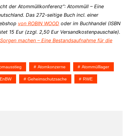
richt der Atommüllkonferenz“: Atommüll – Eine
tschland. Das 272-seitige Buch incl. einer
 Webshop
von ROBIN WOOD
oder im Buchhandel (ISBN
et 15 Eur (zzgl. 2,50 Eur Versandkostenpauschale).
orgen machen – Eine Bestandsaufnahme für die
omausstieg
Atomkonzerne
Atommülllager
EnBW
Geheimschutzsache
RWE