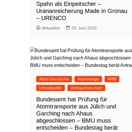
Spahn als Einpeitscher –
Urananreicherung Made in Gronau
– URENCO
dirkseifert
29. Juni 2025
Atom-Geschichte
Atomenergie
NRW
Umweltpolitik
Verbraucherschutz
Bundesamt hat Prüfung für
Atomtransporte aus Jülich und
Garching nach Ahaus
abgeschlossen – BMU muss
entscheiden – Bundestag berät