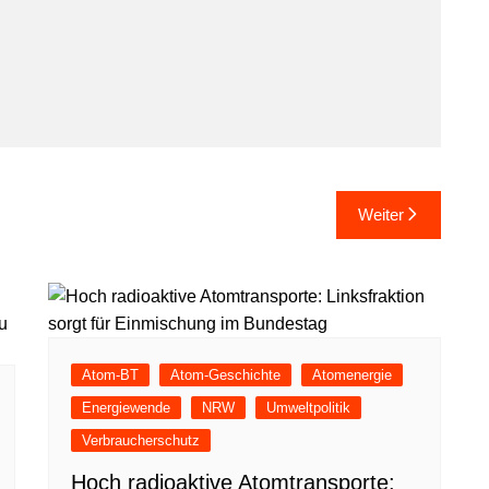
Weiter
Atom-BT
Atom-Geschichte
Atomenergie
Energiewende
NRW
Umweltpolitik
Verbraucherschutz
Hoch radioaktive Atomtransporte: