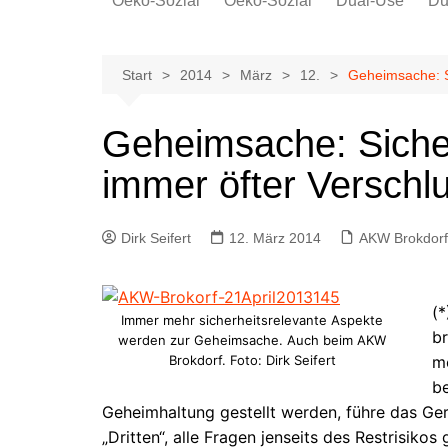
Oeko-Sozial
Oeko-Sozial
Dual-Use
Du
Rekommunalisierung
Rekommunalisierung
Arbeitsplätze
Arbeitsplätze
Start
2014
März
12.
Geheimsache: S
Gewerkschaften + Energie
Gewerkschaften + Energie
Ver.di
Geheimsache: Siche
IG Metall
immer öfter Verschl
Dirk Seifert
12. März 2014
AKW Brokdorf
(*
Immer mehr sicherheitsrelevante Aspekte
br
werden zur Geheimsache. Auch beim AKW
Brokdorf. Foto: Dirk Seifert
m
be
Geheimhaltung gestellt werden, führe das Ger
„Dritten“, alle Fragen jenseits des Restrisikos