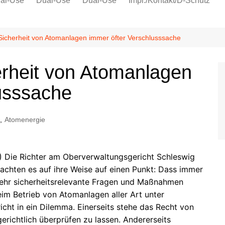
al-Use
Dual-Use
Dual-Use
Impr./Kontakt/D-Schutz
Oeko-Sozial
Datenschutz
icherheit von Atomanlagen immer öfter Verschlusssache
Ver.di
rheit von Atomanlagen
IG Metall
usssache
,
Atomenergie
) Die Richter am Oberverwaltungsgericht Schleswig
achten es auf ihre Weise auf einen Punkt: Dass immer
ehr sicherheitsrelevante Fragen und Maßnahmen
im Betrieb von Atomanlagen aller Art unter
icht in ein Dilemma. Einerseits stehe das Recht von
 gerichtlich überprüfen zu lassen. Andererseits