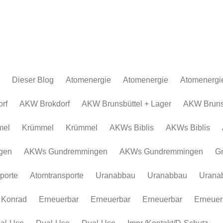
Dieser Blog
Atomenergie
Atomenergie
Atomenergi
Atomkraftwerke
Atomkraftwerke
AKW Brokdor
Atomkraftw
rf
AKW Brokdorf
AKW Brunsbüttel + Lager
AKW Brunsb
Urananreicherung/Urenco
AKW Brunsbüt
Urananreich
mel
Krümmel
Krümmel
AKWs Biblis
AKWs Biblis
Atommüll
Krümmel
Atommüll
Rohstoffe und Konflikte
AKWs Biblis
Rohstoffe un
gen
AKWs Gundremmingen
AKWs Gundremmingen
G
Atomkonzerne
AKWs Gundr
Atomkonzer
porte
Atomtransporte
Uranabbau
Uranabbau
Urana
Erneuerbar
Gronau
Erneuerbar
Atomtranspor
 Konrad
Erneuerbar
Erneuerbar
Erneuerbar
Erneuer
Uranabbau