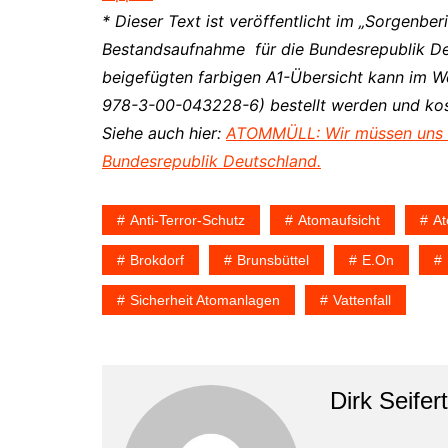
* Dieser Text ist veröffentlicht im „Sorgenbe
Bestandsaufnahme für die Bundesrepublik Deu
beigefügten farbigen A1-Übersicht kann im
978-3-00-043228-6) bestellt werden und kost
Siehe auch hier:
ATOMMÜLL: Wir müssen uns S
Bundesrepublik Deutschland.
Anti-Terror-Schutz
Atomaufsicht
At
Brokdorf
Brunsbüttel
E.on
Sicherheit Atomanlagen
Vattenfall
Dirk Seifert