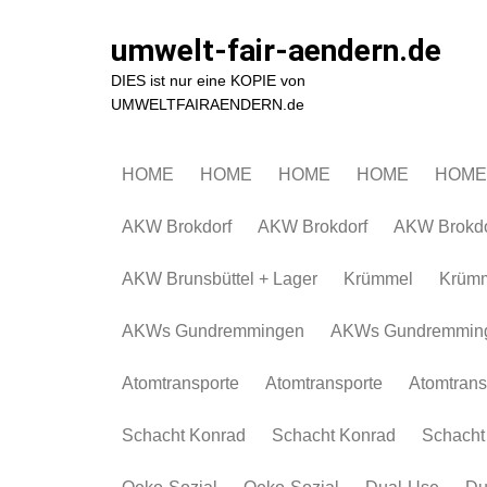
Zum
Inhalt
umwelt-fair-aendern.de
springen
DIES ist nur eine KOPIE von
UMWELTFAIRAENDERN.de
HOME
HOME
HOME
HOME
HOME
AKW Brokdorf
AKW Brokdorf
AKW Brokdo
AKW Brunsbüttel + Lager
Krümmel
Krüm
AKWs Gundremmingen
AKWs Gundremmin
Atomtransporte
Atomtransporte
Atomtrans
Schacht Konrad
Schacht Konrad
Schacht