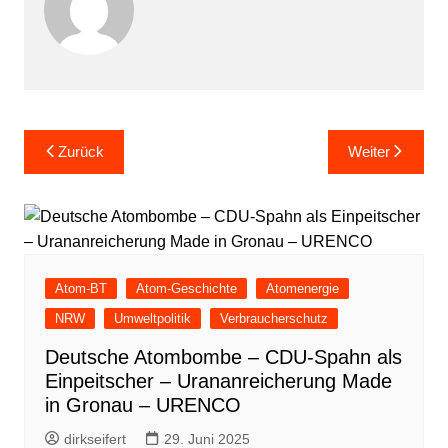
Beitragsnavigation
Zurück
Weiter
Atom-BT
Atom-Geschichte
Atomenergie
NRW
Umweltpolitik
Verbraucherschutz
Deutsche Atombombe – CDU-Spahn als
Einpeitscher – Urananreicherung Made
in Gronau – URENCO
dirkseifert
29. Juni 2025