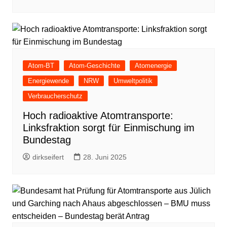
Atom-BT
Atom-Geschichte
Atomenergie
Energiewende
NRW
Umweltpolitik
Verbraucherschutz
Hoch radioaktive Atomtransporte:
Linksfraktion sorgt für Einmischung im
Bundestag
dirkseifert
28. Juni 2025