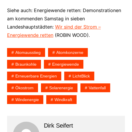
Siehe auch: Energiewende retten: Demonstrationen
am kommenden Samstag in sieben
Landeshauptstädten:
Wir sind der Strom –
Energiewende retten
(ROBIN WOOD).
Atomausstieg
Atomkonzerne
Braunkohle
Energiewende
Erneuerbare Energien
LichtBlick
Ökostrom
Solarenergie
Vattenfall
Windenergie
Windkraft
Dirk Seifert