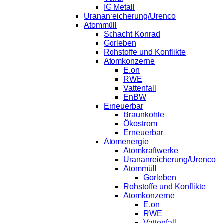
IG Metall
Urananreicherung/Urenco
Atommüll
Schacht Konrad
Gorleben
Rohstoffe und Konflikte
Atomkonzerne
E.on
RWE
Vattenfall
EnBW
Erneuerbar
Braunkohle
Ökostrom
Erneuerbar
Atomenergie
Atomkraftwerke
Urananreicherung/Urenco
Atommüll
Gorleben
Rohstoffe und Konflikte
Atomkonzerne
E.on
RWE
Vattenfall