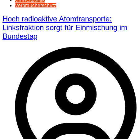
Verbraucherschutz
Hoch radioaktive Atomtransporte:
Linksfraktion sorgt für Einmischung im
Bundestag