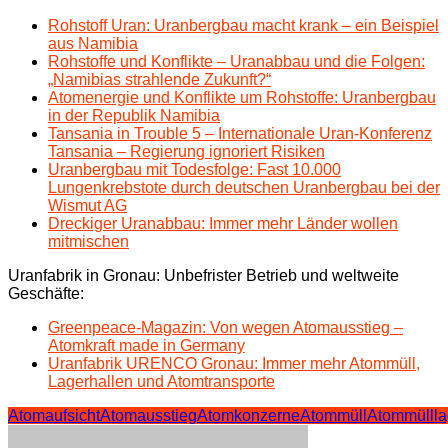
Rohstoff Uran: Uranbergbau macht krank – ein Beispiel
aus Namibia
Rohstoffe und Konflikte – Uranabbau und die Folgen:
„Namibias strahlende Zukunft?“
Atomenergie und Konflikte um Rohstoffe: Uranbergbau
in der Republik Namibia
Tansania in Trouble 5 – Internationale Uran-Konferenz
Tansania – Regierung ignoriert Risiken
Uranbergbau mit Todesfolge: Fast 10.000
Lungenkrebstote durch deutschen Uranbergbau bei der
Wismut AG
Dreckiger Uranabbau: Immer mehr Länder wollen
mitmischen
Uranfabrik in Gronau: Unbefrister Betrieb und weltweite
Geschäfte:
Greenpeace-Magazin: Von wegen Atomausstieg –
Atomkraft made in Germany
Uranfabrik URENCO Gronau: Immer mehr Atommüll,
Lagerhallen und Atomtransporte
Atomaufsicht
Atomausstieg
Atomkonzerne
Atommüll
Atommüllla