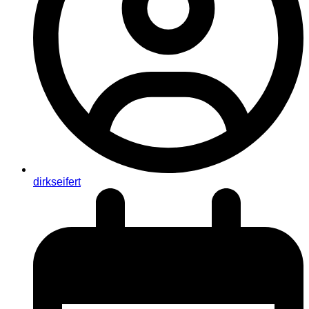
dirkseifert