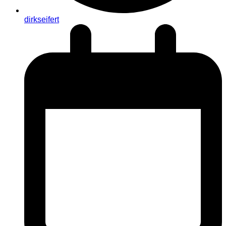
dirkseifert