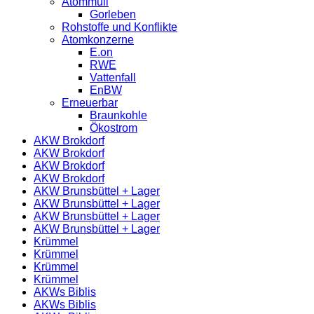
Atommüll
Gorleben
Rohstoffe und Konflikte
Atomkonzerne
E.on
RWE
Vattenfall
EnBW
Erneuerbar
Braunkohle
Ökostrom
AKW Brokdorf
AKW Brokdorf
AKW Brokdorf
AKW Brokdorf
AKW Brunsbüttel + Lager
AKW Brunsbüttel + Lager
AKW Brunsbüttel + Lager
AKW Brunsbüttel + Lager
Krümmel
Krümmel
Krümmel
Krümmel
AKWs Biblis
AKWs Biblis