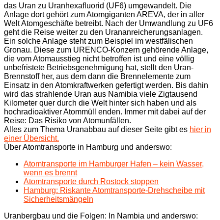
das Uran zu Uranhexafluorid (UF6) umgewandelt. Die
Anlage dort gehört zum Atomgiganten AREVA, der in aller
Welt Atomgeschäfte betreibt. Nach der Umwandlung zu UF6
geht die Reise weiter zu den Urananreicherungsanlagen.
Ein solche Anlage steht zum Beispiel im westfälischen
Gronau. Diese zum URENCO-Konzern gehörende Anlage,
die vom Atomausstieg nicht betroffen ist und eine völlig
unbefristete Betriebsgenehmigung hat, stellt den Uran-
Brennstoff her, aus dem dann die Brennelemente zum
Einsatz in den Atomkraftwerken gefertigt werden. Bis dahin
wird das strahlende Uran aus Namibia viele Zigtausend
Kilometer quer durch die Welt hinter sich haben und als
hochradioaktiver Atommüll enden. Immer mit dabei auf der
Reise: Das Risiko von Atomunfällen.
Alles zum Thema Uranabbau auf dieser Seite gibt es
hier in
einer Übersicht.
Über Atomtransporte in Hamburg und anderswo:
Atomtransporte im Hamburger Hafen – kein Wasser,
wenn es brennt
Atomtransporte durch Rostock stoppen
Hamburg: Riskante Atomtransporte-Drehscheibe mit
Sicherheitsmängeln
Uranbergbau und die Folgen: In Nambia und anderswo: