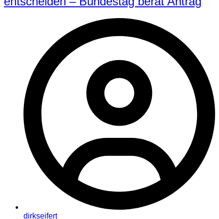
entscheiden – Bundestag berät Antrag
dirkseifert