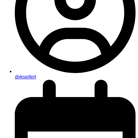
dirkseifert