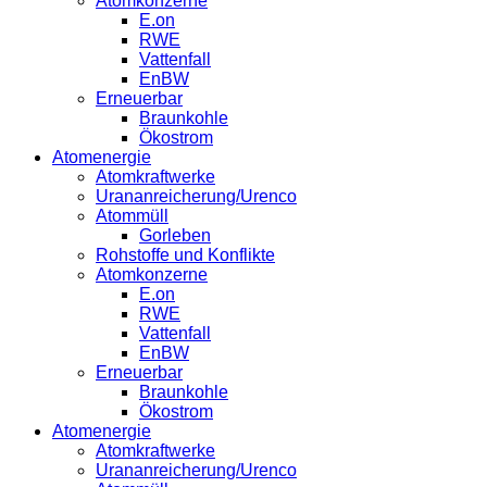
Atomkonzerne
E.on
RWE
Vattenfall
EnBW
Erneuerbar
Braunkohle
Ökostrom
Atomenergie
Atomkraftwerke
Urananreicherung/Urenco
Atommüll
Gorleben
Rohstoffe und Konflikte
Atomkonzerne
E.on
RWE
Vattenfall
EnBW
Erneuerbar
Braunkohle
Ökostrom
Atomenergie
Atomkraftwerke
Urananreicherung/Urenco