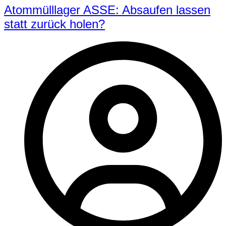
Atommülllager ASSE: Absaufen lassen
statt zurück holen?