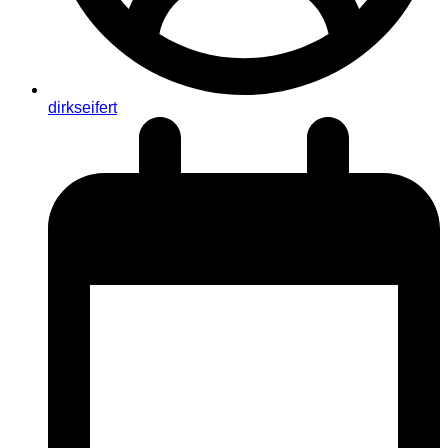
dirkseifert