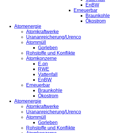
EnBW
Erneuerbar
Braunkohle
Ökostrom
Atomenergie
Atomkraftwerke
Urananreicherung/Urenco
Atommüll
Gorleben
Rohstoffe und Konflikte
Atomkonzerne
E.on
RWE
Vattenfall
EnBW
Erneuerbar
Braunkohle
Ökostrom
Atomenergie
Atomkraftwerke
Urananreicherung/Urenco
Atommüll
Gorleben
Rohstoffe und Konflikte