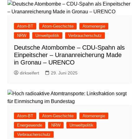
Atom-BT
Atom-Geschichte
Atomenergie
NRW
Umweltpolitik
Verbraucherschutz
Deutsche Atombombe – CDU-Spahn als
Einpeitscher – Urananreicherung Made
in Gronau – URENCO
dirkseifert
29. Juni 2025
Atom-BT
Atom-Geschichte
Atomenergie
Energiewende
NRW
Umweltpolitik
Verbraucherschutz