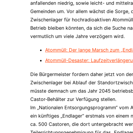
anfallenden niedrig, sowie leicht- und mittelra
Gemeinden um. Vor allem wächst die Sorge, da
Zwischenlager für hochradioaktiven Atommüll a
Betrieb bleiben könnten, da sich die Suche 
vermutlich um viele Jahre verzögern wird.
Atommüll: Der lange Marsch zum „Endl
Atommüll-Desaster: Laufzeitverlängeru
Die Bürgermeister fordern daher jetzt von der
Zwischenlager bei Ablauf der Standortzwisch
müsste demnach um das Jahr 2045 betriebsber
Castor-Behälter zur Verfügung stellen.
Im „Nationalen Entsorgungsprogramm“ vom Au
ein künftiges „Endlager“ erstmals von einem
ca. 500 Castoren, die dort untergebracht werd
Teilerrichtungsgenehmigung für das „Endlager