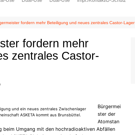
al-Use
Dual-Use
Dual-Use
Impr./Kontakt/D-Schutz
Oeko-Sozial
Datenschutz
ermeister fordern mehr Beteiligung und neues zentrales Castor-Lager
Ver.di
ster fordern mehr
IG Metall
es zentrales Castor-
e
Bürgermei
ligung und ein neues zentrales Zwischenlager
ster der
emeinschaft ASKETA kommt aus Brunsbüttel.
Atomstan
ng beim Umgang mit den hochradioaktiven Abfällen