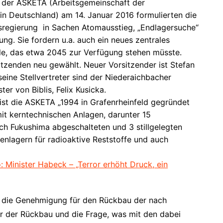
n der ASKETA (Arbeitsgemeinschaft der
n Deutschland) am 14. Januar 2016 formulierten die
sregierung in Sachen Atomausstieg, „Endlagersuche“
ung. Sie fordern u.a. auch ein neues zentrales
lle, das etwa 2045 zur Verfügung stehen müsste.
itzenden neu gewählt. Neuer Vorsitzender ist Stefan
eine Stellvertreter sind der Niederaichbacher
er von Biblis, Felix Kusicka.
 ist die ASKETA „1994 in Grafenrheinfeld gegründet
it kerntechnischen Anlagen, darunter 15
ach Fukushima abgeschalteten und 3 stillgelegten
nlagern für radioaktive Reststoffe und auch
 Minister Habeck – „Terror erhöht Druck, ein
t die Genehmigung für den Rückbau der nach
ur der Rückbau und die Frage, was mit den dabei