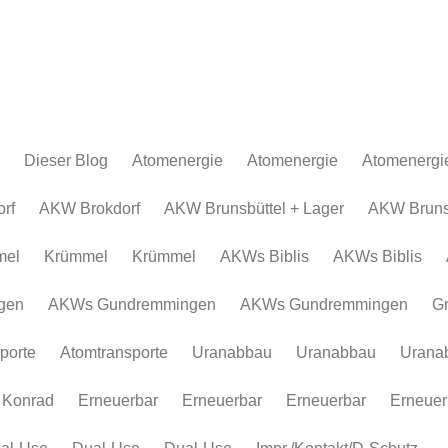
Dieser Blog
Atomenergie
Atomenergie
Atomenergi
Atomkraftwerke
Atomkraftwerke
AKW Brokdor
Atomkraftw
rf
AKW Brokdorf
AKW Brunsbüttel + Lager
AKW Brunsb
Urananreicherung/Urenco
AKW Brunsbüt
Urananreich
mel
Krümmel
Krümmel
AKWs Biblis
AKWs Biblis
Atommüll
Krümmel
Atommüll
Rohstoffe und Konflikte
AKWs Biblis
Rohstoffe un
gen
AKWs Gundremmingen
AKWs Gundremmingen
G
Atomkonzerne
AKWs Gundr
Atomkonzer
porte
Atomtransporte
Uranabbau
Uranabbau
Urana
Erneuerbar
Gronau
Erneuerbar
Atomtranspor
 Konrad
Erneuerbar
Erneuerbar
Erneuerbar
Erneuer
Uranabbau