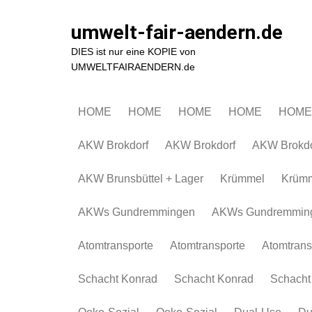
Zum
Inhalt
umwelt-fair-aendern.de
springen
DIES ist nur eine KOPIE von
UMWELTFAIRAENDERN.de
HOME
HOME
HOME
HOME
HOME
AKW Brokdorf
AKW Brokdorf
AKW Brokdo
AKW Brunsbüttel + Lager
Krümmel
Krüm
AKWs Gundremmingen
AKWs Gundremmin
Atomtransporte
Atomtransporte
Atomtrans
Schacht Konrad
Schacht Konrad
Schacht