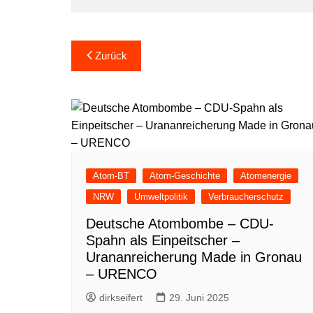
Beitragsnavigation
Zurück
Atom-BT
Atom-Geschichte
Atomenergie
NRW
Umweltpolitik
Verbraucherschutz
Deutsche Atombombe – CDU-
Spahn als Einpeitscher –
Urananreicherung Made in Gronau
– URENCO
dirkseifert
29. Juni 2025