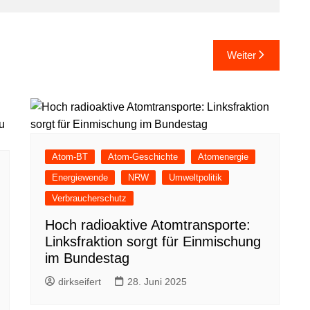
Weiter
Atom-BT
Atom-Geschichte
Atomenergie
Energiewende
NRW
Umweltpolitik
Verbraucherschutz
Hoch radioaktive Atomtransporte:
Linksfraktion sorgt für Einmischung
im Bundestag
dirkseifert
28. Juni 2025