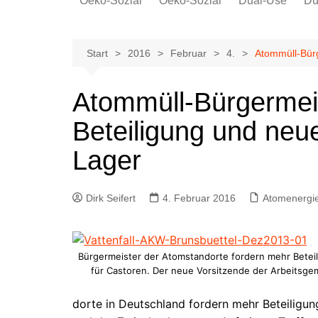
Oeko-Sozial
Oeko-Sozial
Dual-Use
Du
Rekommunalisierung
Rekommunalisierung
Arbeitsplätze
Arbeitsplätze
Start
2016
Februar
4.
Atommüll-Bürg
Gewerkschaften + Energie
Gewerkschaften + Energie
Ver.di
Atommüll-Bürgermei
IG Metall
Beteiligung und neu
Lager
Dirk Seifert
4. Februar 2016
Atomenergi
Bürgermeister der Atomstandorte fordern mehr Betei
für Castoren. Der neue Vorsitzende der Arbeitsg
dorte in Deutschland fordern mehr Beteiligu