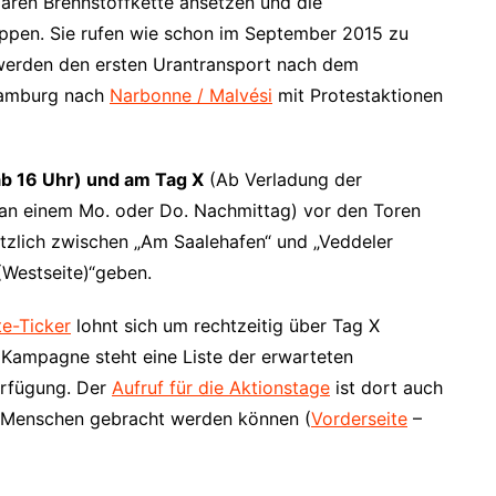
maren Brennstoffkette ansetzen und die
ppen. Sie rufen wie schon im September 2015 zu
werden den ersten Urantransport nach dem
amburg nach
Narbonne / Malvési
mit Protestaktionen
b 16 Uhr) und am Tag X
(Ab Verladung der
 an einem Mo. oder Do. Nachmittag) vor den Toren
tzlich zwischen „Am Saalehafen“ und „Veddeler
(Westseite)“geben.
e-Ticker
lohnt sich um rechtzeitig über Tag X
Kampagne steht eine Liste der erwarteten
rfügung. Der
Aufruf für die Aktionstage
ist dort auch
ie Menschen gebracht werden können (
Vorderseite
–