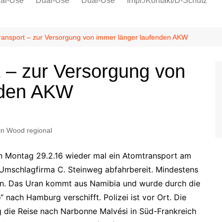
al-Use
Dual-Use
Dual-Use
Impr./Kontakt/D-Schutz
Oeko-Sozial
Datenschutz
ransport – zur Versorgung von immer länger laufenden AKW
Ver.di
 – zur Versorgung von
IG Metall
nden AKW
n Wood regional
n Montag 29.2.16 wieder mal ein Atomtransport am
Umschlagfirma C. Steinweg abfahrbereit. Mindestens
en. Das Uran kommt aus Namibia und wurde durch die
nach Hamburg verschifft. Polizei ist vor Ort. Die
g die Reise nach Narbonne Malvési in Süd-Frankreich