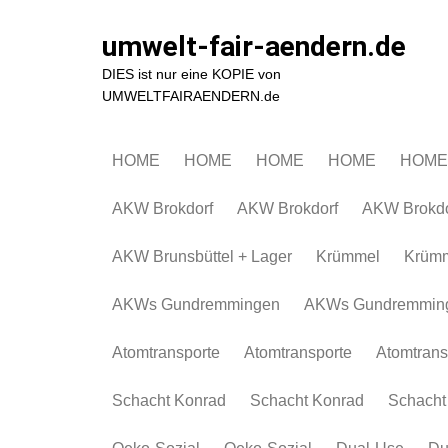
Zum
Inhalt
umwelt-fair-aendern.de
springen
DIES ist nur eine KOPIE von
UMWELTFAIRAENDERN.de
HOME
HOME
HOME
HOME
HOME
AKW Brokdorf
AKW Brokdorf
AKW Brokdo
AKW Brunsbüttel + Lager
Krümmel
Krüm
AKWs Gundremmingen
AKWs Gundremmin
Atomtransporte
Atomtransporte
Atomtrans
Schacht Konrad
Schacht Konrad
Schacht