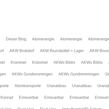
Dieser Blog
Atomenergie
Atomenergie
Atomenergi
Atomkraftwerke
Atomkraftwerke
AKW Brokdor
Atomkraftw
rf
AKW Brokdorf
AKW Brunsbüttel + Lager
AKW Brunsb
Urananreicherung/Urenco
AKW Brunsbüt
Urananreich
mel
Krümmel
Krümmel
AKWs Biblis
AKWs Biblis
Atommüll
Krümmel
Atommüll
Rohstoffe und Konflikte
AKWs Biblis
Rohstoffe un
gen
AKWs Gundremmingen
AKWs Gundremmingen
G
Atomkonzerne
AKWs Gundr
Atomkonzer
porte
Atomtransporte
Uranabbau
Uranabbau
Urana
Erneuerbar
Gronau
Erneuerbar
Atomtranspor
 Konrad
Erneuerbar
Erneuerbar
Erneuerbar
Erneuer
Uranabbau