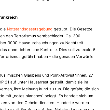
rankreich
 die
Notstandsgesetzgebung
getrübt. Die Gesetze
n den Terrorismus verabschiedet. Ca. 300
 über 3000 Hausdurchsuchungen zu Nachtzeit
das ohne richterliche Kontrolle. Dies soll zu exakt 5
errorismus geführt haben – die genauen Vorwürfe
uslimischen Glaubens und Polit-Aktivist*innen. 27
21 auf unter Hausarrest gestellt, damit sie im
rden, ihre Meinung kund zu tun. Die gefahr, die sich
rde mit „notes blanches“ belegt. Es handelt sich um
tizen von den Geheimdiensten. Hunderte wurden
trierte – mit Berufung auf dem Notstand wurden die