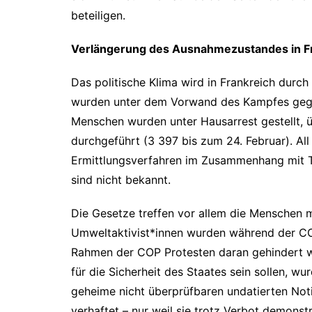
beteiligen.
Verlängerung des Ausnahmezustandes in F
Das politische Klima wird in Frankreich durch
wurden unter dem Vorwand des Kampfes gege
Menschen wurden unter Hausarrest gestellt,
durchgeführt (3 397 bis zum 24. Februar). All 
Ermittlungsverfahren im Zusammenhang mit T
sind nicht bekannt.
Die Gesetze treffen vor allem die Menschen m
Umweltaktivist*innen wurden während der COP 
Rahmen der COP Protesten daran gehindert we
für die Sicherheit des Staates sein sollen, wu
geheime nicht überprüfbaren undatierten No
verhaftet – nur weil sie trotz Verbot demons