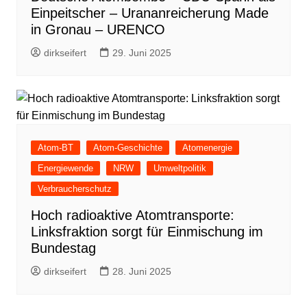
Einpeitscher – Urananreicherung Made
in Gronau – URENCO
dirkseifert
29. Juni 2025
Atom-BT
Atom-Geschichte
Atomenergie
Energiewende
NRW
Umweltpolitik
Verbraucherschutz
Hoch radioaktive Atomtransporte:
Linksfraktion sorgt für Einmischung im
Bundestag
dirkseifert
28. Juni 2025