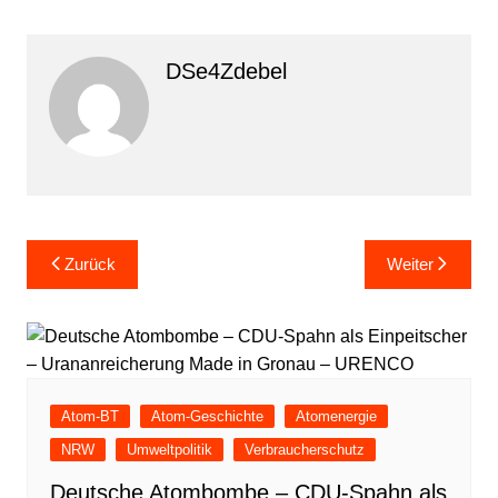
DSe4Zdebel
Beitragsnavigation
Zurück
Weiter
Atom-BT
Atom-Geschichte
Atomenergie
NRW
Umweltpolitik
Verbraucherschutz
Deutsche Atombombe – CDU-Spahn als