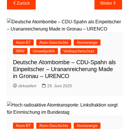
Beitragsnavigation
Zurück
Weiter
Atom-BT
Atom-Geschichte
Atomenergie
NRW
Umweltpolitik
Verbraucherschutz
Deutsche Atombombe – CDU-Spahn als
Einpeitscher – Urananreicherung Made
in Gronau – URENCO
dirkseifert
29. Juni 2025
Atom-BT
Atom-Geschichte
Atomenergie