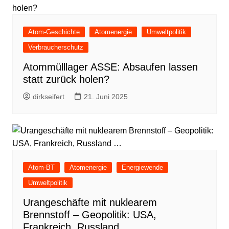
Atom-Geschichte
Atomenergie
Umweltpolitik
Verbraucherschutz
Atommülllager ASSE: Absaufen lassen
statt zurück holen?
dirkseifert
21. Juni 2025
Atom-BT
Atomenergie
Energiewende
Umweltpolitik
Urangeschäfte mit nuklearem
Brennstoff – Geopolitik: USA,
Frankreich, Russland …