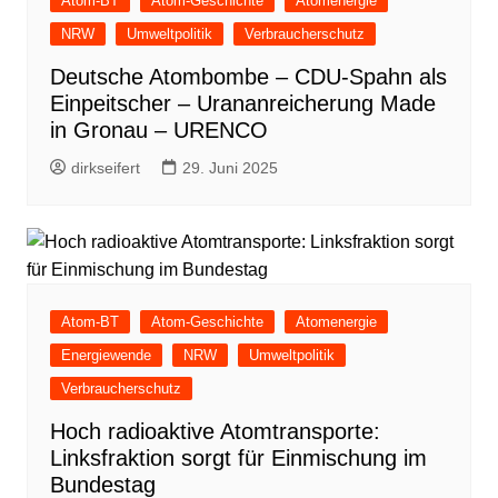
Atom-BT
Atom-Geschichte
Atomenergie
NRW
Umweltpolitik
Verbraucherschutz
Deutsche Atombombe – CDU-Spahn als
Einpeitscher – Urananreicherung Made
in Gronau – URENCO
dirkseifert
29. Juni 2025
Atom-BT
Atom-Geschichte
Atomenergie
Energiewende
NRW
Umweltpolitik
Verbraucherschutz
Hoch radioaktive Atomtransporte:
Linksfraktion sorgt für Einmischung im
Bundestag