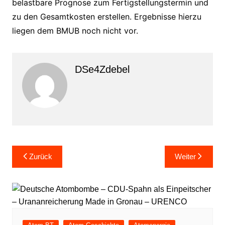
belastbare Prognose zum Fertigstellungstermin und
zu den Gesamtkosten erstellen. Ergebnisse hierzu
liegen dem BMUB noch nicht vor.
DSe4Zdebel
Beitragsnavigation
Zurück
Weiter