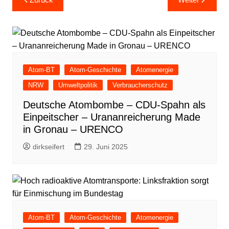
Atom-BT
Atom-Geschichte
Atomenergie
NRW
Umweltpolitik
Verbraucherschutz
Deutsche Atombombe – CDU-Spahn als
Einpeitscher – Urananreicherung Made
in Gronau – URENCO
dirkseifert
29. Juni 2025
Atom-BT
Atom-Geschichte
Atomenergie