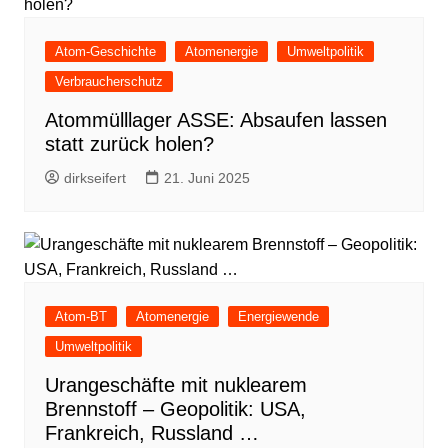
Atom-Geschichte
Atomenergie
Umweltpolitik
Verbraucherschutz
Atommülllager ASSE: Absaufen lassen
statt zurück holen?
dirkseifert
21. Juni 2025
Atom-BT
Atomenergie
Energiewende
Umweltpolitik
Urangeschäfte mit nuklearem
Brennstoff – Geopolitik: USA,
Frankreich, Russland …