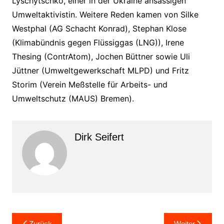
Lyschytschko, einer in der Ukraine ansässigen
Umweltaktivistin. Weitere Reden kamen von Silke
Westphal (AG Schacht Konrad), Stephan Klose
(Klimabündnis gegen Flüssiggas (LNG)), Irene
Thesing (ContrAtom), Jochen Büttner sowie Uli
Jüttner (Umweltgewerkschaft MLPD) und Fritz
Storim (Verein Meßstelle für Arbeits- und
Umweltschutz (MAUS) Bremen).
Dirk Seifert
Beitragsnavigation
Zurück
Weiter