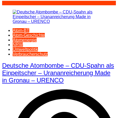
Atom-BT
Atom-Geschichte
Atomenergie
NRW
Umweltpolitik
Verbraucherschutz
Deutsche Atombombe – CDU-Spahn als
Einpeitscher – Urananreicherung Made
in Gronau – URENCO