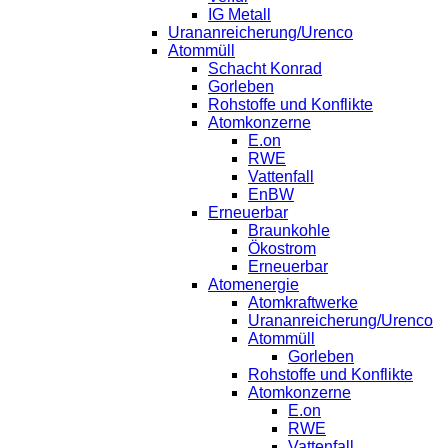
IG Metall
Urananreicherung/Urenco
Atommüll
Schacht Konrad
Gorleben
Rohstoffe und Konflikte
Atomkonzerne
E.on
RWE
Vattenfall
EnBW
Erneuerbar
Braunkohle
Ökostrom
Erneuerbar
Atomenergie
Atomkraftwerke
Urananreicherung/Urenco
Atommüll
Gorleben
Rohstoffe und Konflikte
Atomkonzerne
E.on
RWE
Vattenfall