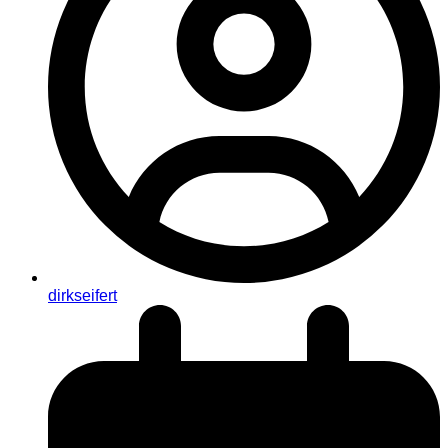
dirkseifert