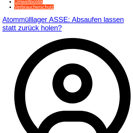
Umweltpolitik
Verbraucherschutz
Atommülllager ASSE: Absaufen lassen
statt zurück holen?