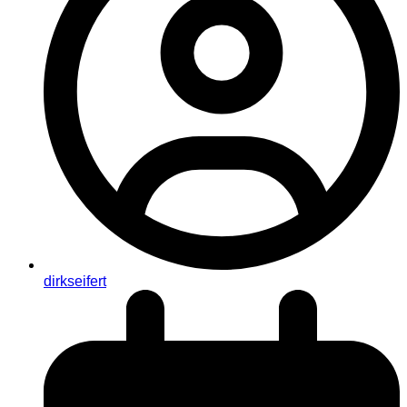
dirkseifert