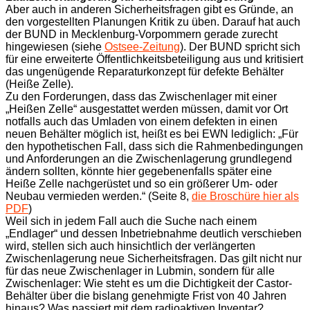
Aber auch in anderen Sicherheitsfragen gibt es Gründe, an
den vorgestellten Planungen Kritik zu üben. Darauf hat auch
der BUND in Mecklenburg-Vorpommern gerade zurecht
hingewiesen (siehe
Ostsee-Zeitung
). Der BUND spricht sich
für eine erweiterte Öffentlichkeitsbeteiligung aus und kritisiert
das ungenügende Reparaturkonzept für defekte Behälter
(Heiße Zelle).
Zu den Forderungen, dass das Zwischenlager mit einer
„Heißen Zelle“ ausgestattet werden müssen, damit vor Ort
notfalls auch das Umladen von einem defekten in einen
neuen Behälter möglich ist, heißt es bei EWN lediglich: „Für
den hypothetischen Fall, dass sich die Rahmenbedingungen
und Anforderungen an die Zwischenlagerung grundlegend
ändern sollten, könnte hier gegebenenfalls später eine
Heiße Zelle nachgerüstet und so ein größerer Um- oder
Neubau vermieden werden.“ (Seite 8,
die Broschüre hier als
PDF
)
Weil sich in jedem Fall auch die Suche nach einem
„Endlager“ und dessen Inbetriebnahme deutlich verschieben
wird, stellen sich auch hinsichtlich der verlängerten
Zwischenlagerung neue Sicherheitsfragen. Das gilt nicht nur
für das neue Zwischenlager in Lubmin, sondern für alle
Zwischenlager: Wie steht es um die Dichtigkeit der Castor-
Behälter über die bislang genehmigte Frist von 40 Jahren
hinaus? Was passiert mit dem radioaktiven Inventar?