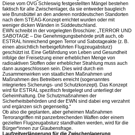
Diese vom OVG Schleswig festgestellten Mängel bestehen
faktisch für alle Zwischenlager, da sie entweder baugleich
wie Brunsbüttel an den anderen norddeutschen Standorten
nach dem STEAG-Konzept errichtet wurden oder mit
weniger dicken Wänden in Süddeutschland.
EWN schreibt in der vorgelegten Broschüre: „TERROR UND
SABOTAGE – Die Genehmigungsbehörde prüft auch, ob
ESTRAL hinreichend gegen Terror und Sabotageakte (z. B.
einen absichtlich herbeigeführten Flugzeugabsturz)
geschützt ist. Eine Gefährdung von Leben und Gesundheit
infolge der Freisetzung einer erheblichen Menge von
radioaktiven Stoffen oder erheblicher Strahlung muss auch
dann ausgeschlossen sein. Dies wird durch ein
Zusammenwirken von staatlichen Maßnahmen und
Maßnahmen des Betreibers erreicht (sogenanntes
integriertes Sicherungs- und Schutzkonzept). Das Konzept
wird für ESTRAL spezifisch festgelegt und unterliegt der
Geheimhaltung. Die Schutzmaßnahmen der
Sicherheitsbehörden und der EWN sind dabei eng verzahnt
und ergänzen sich gegenseitig.“
Ob also die geplanten, aber geheimen Maßnahmen
Terrorangriffen mit panzerbrechenden Waffen oder einem
gezielten Flugzeugabsturz standhalten werden, wird für die
Bürger*innen zur Glaubensfrage.
Laufzeitverlängerung für die Zwischenlagerung