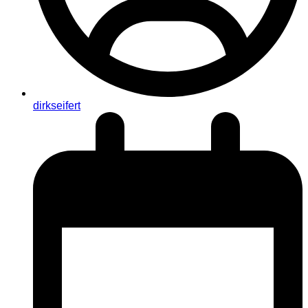
dirkseifert