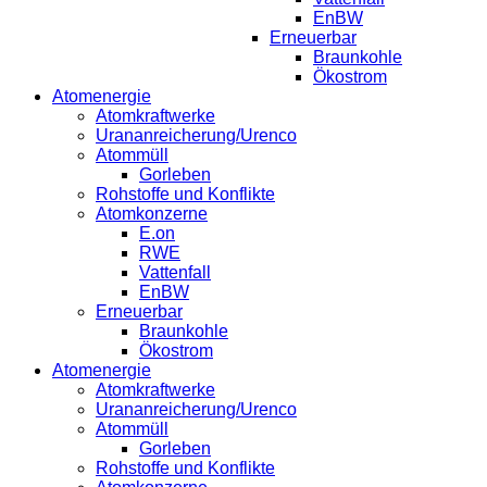
EnBW
Erneuerbar
Braunkohle
Ökostrom
Atomenergie
Atomkraftwerke
Urananreicherung/Urenco
Atommüll
Gorleben
Rohstoffe und Konflikte
Atomkonzerne
E.on
RWE
Vattenfall
EnBW
Erneuerbar
Braunkohle
Ökostrom
Atomenergie
Atomkraftwerke
Urananreicherung/Urenco
Atommüll
Gorleben
Rohstoffe und Konflikte