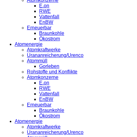
Atomkonzerne
E.on
RWE
Vattenfall
EnBW
Erneuerbar
Braunkohle
Ökostrom
Atomenergie
Atomkraftwerke
Urananreicherung/Urenco
Atommüll
Gorleben
Rohstoffe und Konflikte
Atomkonzerne
E.on
RWE
Vattenfall
EnBW
Erneuerbar
Braunkohle
Ökostrom
Atomenergie
Atomkraftwerke
Urananreicherung/Urenco