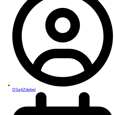
DSe4Zdebel