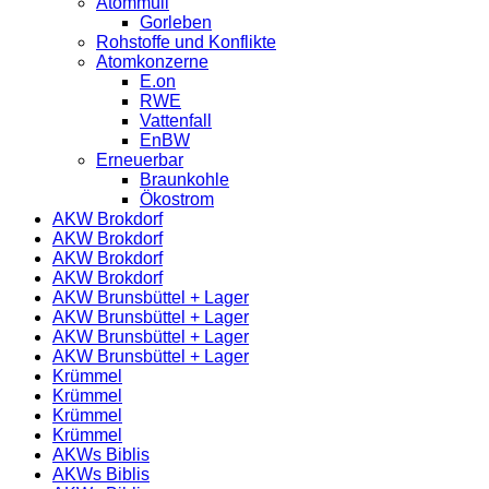
Atommüll
Gorleben
Rohstoffe und Konflikte
Atomkonzerne
E.on
RWE
Vattenfall
EnBW
Erneuerbar
Braunkohle
Ökostrom
AKW Brokdorf
AKW Brokdorf
AKW Brokdorf
AKW Brokdorf
AKW Brunsbüttel + Lager
AKW Brunsbüttel + Lager
AKW Brunsbüttel + Lager
AKW Brunsbüttel + Lager
Krümmel
Krümmel
Krümmel
Krümmel
AKWs Biblis
AKWs Biblis