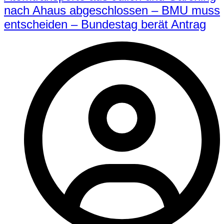
nach Ahaus abgeschlossen – BMU muss
entscheiden – Bundestag berät Antrag