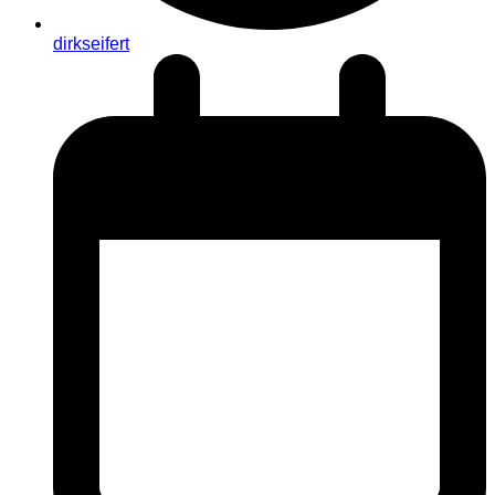
dirkseifert