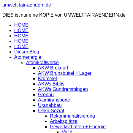
Zum
umwelt-fair-aendern.de
Inhalt
DIES ist nur eine KOPIE von UMWELTFAIRAENDERN.de
springen
HOME
HOME
HOME
HOME
HOME
Dieser Blog
Atomenergie
Atomkraftwerke
AKW Brokdorf
AKW Brunsbüttel + Lager
Krümmel
AKWs Biblis
AKWs Gundremmingen
Gronau
Atomtransporte
Uranabbau
Oeko-Sozial
Rekommunalisierung
Arbeitsplätze
Gewerkschaften + Energie
Ver.di