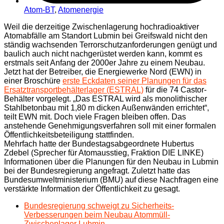
Atom-BT
,
Atomenergie
Weil die derzeitige Zwischenlagerung hochradioaktiver
Atomabfälle am Standort Lubmin bei Greifswald nicht den
ständig wachsenden Terrorschutzanforderungen genügt und
baulich auch nicht nachgerüstet werden kann, kommt es
erstmals seit Anfang der 2000er Jahre zu einem Neubau.
Jetzt hat der Betreiber, die Energiewerke Nord (EWN) in
einer Broschüre
erste Eckdaten seiner Planungen für das
Ersatztransportbehälterlager (ESTRAL)
für die 74 Castor-
Behälter vorgelegt. „Das ESTRAL wird als monolithischer
Stahlbetonbau mit 1,80 m dicken Außenwänden errichtet“,
teilt EWN mit. Doch viele Fragen bleiben offen. Das
anstehende Genehmigungsverfahren soll mit einer formalen
Öffentlichkeitsbeteiligung stattfinden.
Mehrfach hatte der Bundestagsabgeordnete Hubertus
Zdebel (Sprecher für Atomausstieg, Fraktion DIE LINKE)
Informationen über die Planungen für den Neubau in Lubmin
bei der Bundesregierung angefragt. Zuletzt hatte das
Bundesumweltministerium (BMU) auf diese Nachfragen eine
verstärkte Information der Öffentlichkeit zu gesagt.
Bundesregierung schweigt zu Sicherheits-
Verbesserungen beim Neubau Atommüll-
Zwischenlager Lubmin