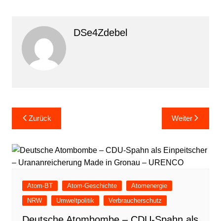
DSe4Zdebel
Beitragsnavigation
Zurück
Weiter
Atom-BT
Atom-Geschichte
Atomenergie
NRW
Umweltpolitik
Verbraucherschutz
Deutsche Atombombe – CDU-Spahn als