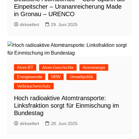
Einpeitscher – Urananreicherung Made
in Gronau – URENCO
dirkseifert
29. Juni 2025
Atom-BT
Atom-Geschichte
Atomenergie
Energiewende
NRW
Umweltpolitik
Verbraucherschutz
Hoch radioaktive Atomtransporte:
Linksfraktion sorgt für Einmischung im
Bundestag
dirkseifert
28. Juni 2025