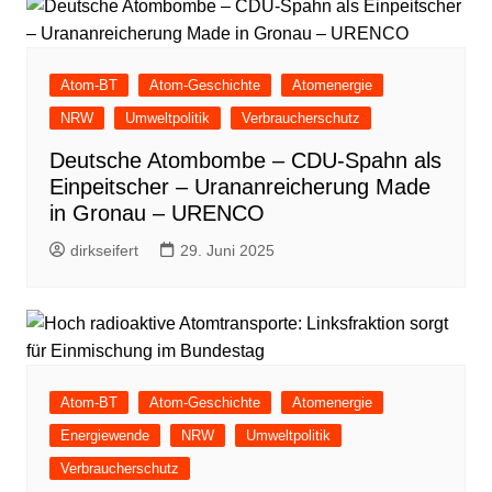
Atom-BT
Atom-Geschichte
Atomenergie
NRW
Umweltpolitik
Verbraucherschutz
Deutsche Atombombe – CDU-Spahn als
Einpeitscher – Urananreicherung Made
in Gronau – URENCO
dirkseifert
29. Juni 2025
Atom-BT
Atom-Geschichte
Atomenergie
Energiewende
NRW
Umweltpolitik
Verbraucherschutz