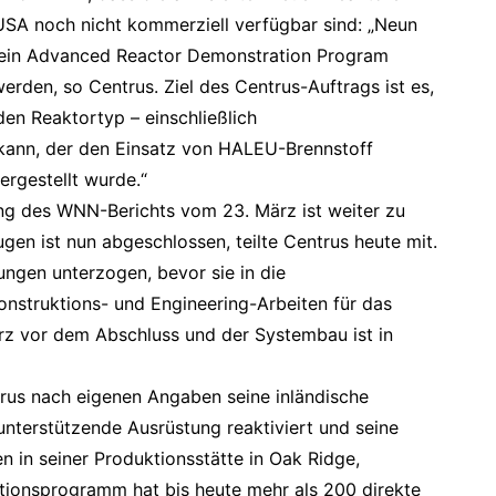
USA noch nicht kommerziell verfügbar sind: „Neun
sein Advanced Reactor Demonstration Program
rden, so Centrus. Ziel des Centrus-Auftrags ist es,
den Reaktortyp – einschließlich
kann, der den Einsatz von HALEU-Brennstoff
ergestellt wurde.“
ng des WNN-Berichts vom 23. März ist weiter zu
gen ist nun abgeschlossen, teilte Centrus heute mit.
ungen unterzogen, bevor sie in die
nstruktions- und Engineering-Arbeiten für das
rz vor dem Abschluss und der Systembau ist in
trus nach eigenen Angaben seine inländische
nterstützende Ausrüstung reaktiviert und seine
en in seiner Produktionsstätte in Oak Ridge,
tionsprogramm hat bis heute mehr als 200 direkte