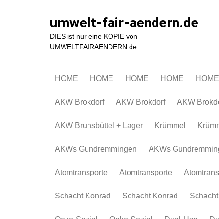
Zum
Inhalt
umwelt-fair-aendern.de
springen
DIES ist nur eine KOPIE von
UMWELTFAIRAENDERN.de
HOME
HOME
HOME
HOME
HOME
AKW Brokdorf
AKW Brokdorf
AKW Brokdo
AKW Brunsbüttel + Lager
Krümmel
Krüm
AKWs Gundremmingen
AKWs Gundremmin
Atomtransporte
Atomtransporte
Atomtrans
Schacht Konrad
Schacht Konrad
Schacht