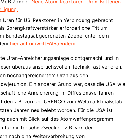
m MdB Zdebel:
Neue Atom-Reaktoren: Uran-Batterien
iligung.
n Uran für US-Reaktoren in Verbindung gebracht
s Sprengkraftverstärker erforderliche Tritium
eim Bundestagsabgeordneten Zdebel unter dem
rdem
hier auf umweltFAIRaendern.
tzte Uran-Anreicherungsanlage dichtgemacht und in
ieser überaus anspruchsvollen Technik fast verloren.
von hochangereichertem Uran aus den
wjetunion. Ein anderer Grund war, dass die USA wie
tschaftliche Anreicherung im Diffusionsverfahren
 mit den z.B. von der URENCO zum Weltmarktmaßstab
etzten Jahren neu belebt worden. Für die USA ist
rung auch mit Blick auf das Atomwaffenprogramm
n für militärische Zwecke – z.B. von der
rn nach eine Weiterverbreitung von