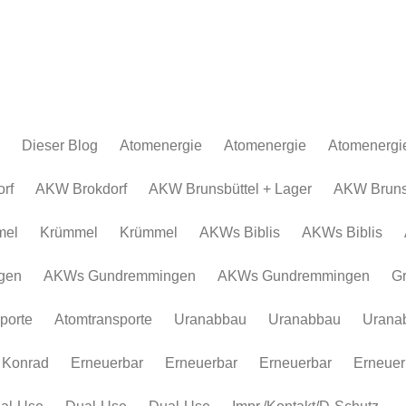
Dieser Blog
Atomenergie
Atomenergie
Atomenergi
Atomkraftwerke
Atomkraftwerke
AKW Brokdor
Atomkraftw
rf
AKW Brokdorf
AKW Brunsbüttel + Lager
AKW Brunsb
Urananreicherung/Urenco
AKW Brunsbüt
Urananreich
mel
Krümmel
Krümmel
AKWs Biblis
AKWs Biblis
Atommüll
Krümmel
Atommüll
Rohstoffe und Konflikte
AKWs Biblis
Rohstoffe un
gen
AKWs Gundremmingen
AKWs Gundremmingen
G
Atomkonzerne
AKWs Gundr
Atomkonzer
porte
Atomtransporte
Uranabbau
Uranabbau
Urana
Erneuerbar
Gronau
Erneuerbar
Atomtranspor
 Konrad
Erneuerbar
Erneuerbar
Erneuerbar
Erneuer
Uranabbau