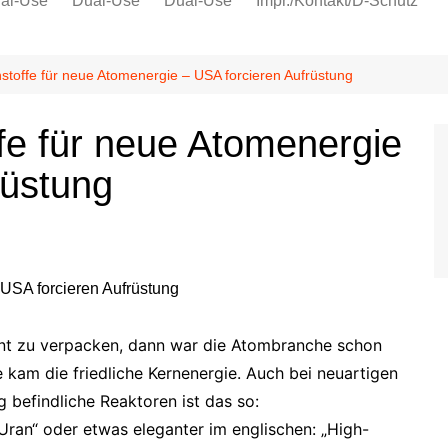
al-Use
Dual-Use
Dual-Use
Impr./Kontakt/D-Schutz
Oeko-Sozial
Datenschutz
toffe für neue Atomenergie – USA forcieren Aufrüstung
Ver.di
fe für neue Atomenergie
IG Metall
rüstung
ant zu verpacken, dann war die Atombranche schon
am die friedliche Kernenergie. Auch bei neuartigen
 befindliche Reaktoren ist das so:
Uran“ oder etwas eleganter im englischen: „High-