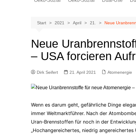
Oeko-Sozial
Oeko-Sozial
Dual-Use
Du
Rekommunalisierung
Rekommunalisierung
Arbeitsplätze
Arbeitsplätze
Start
2021
April
21.
Neue Uranbrenns
Gewerkschaften + Energie
Gewerkschaften + Energie
Ver.di
Neue Uranbrennstof
IG Metall
– USA forcieren Auf
Dirk Seifert
21. April 2021
Atomenergie
Wenn es darum geht, gefährliche Dinge eleg
immer Weltmarktführer. Nach der Atombombe k
Uran-Brennstoffen für noch in der Entwicklung
„Hochangereichertes, niedrig angereichertes 