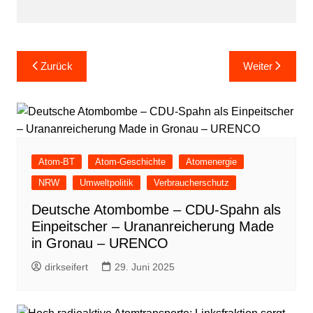
Beitragsnavigation
Zurück
Weiter
Atom-BT
Atom-Geschichte
Atomenergie
NRW
Umweltpolitik
Verbraucherschutz
Deutsche Atombombe – CDU-Spahn als
Einpeitscher – Urananreicherung Made
in Gronau – URENCO
dirkseifert
29. Juni 2025