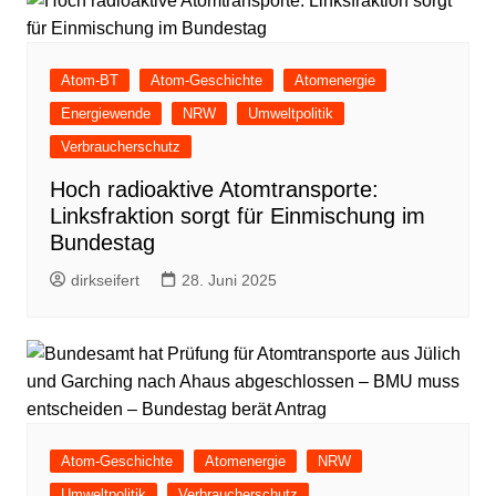
Atom-BT
Atom-Geschichte
Atomenergie
Energiewende
NRW
Umweltpolitik
Verbraucherschutz
Hoch radioaktive Atomtransporte:
Linksfraktion sorgt für Einmischung im
Bundestag
dirkseifert
28. Juni 2025
Atom-Geschichte
Atomenergie
NRW
Umweltpolitik
Verbraucherschutz