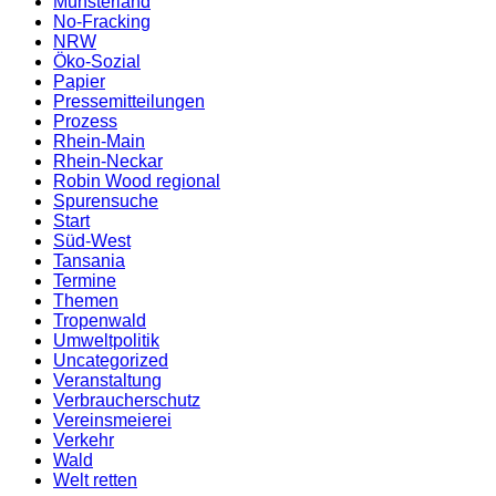
Münsterland
No-Fracking
NRW
Öko-Sozial
Papier
Pressemitteilungen
Prozess
Rhein-Main
Rhein-Neckar
Robin Wood regional
Spurensuche
Start
Süd-West
Tansania
Termine
Themen
Tropenwald
Umweltpolitik
Uncategorized
Veranstaltung
Verbraucherschutz
Vereinsmeierei
Verkehr
Wald
Welt retten