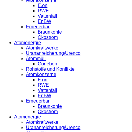
Atomkonzerne
E.on
RWE
Vattenfall
EnBW
Erneuerbar
Braunkohle
Ökostrom
Atomenergie
Atomkraftwerke
Urananreicherung/Urenco
Atommüll
Gorleben
Rohstoffe und Konflikte
Atomkonzerne
E.on
RWE
Vattenfall
EnBW
Erneuerbar
Braunkohle
Ökostrom
Atomenergie
Atomkraftwerke
Urananreicherung/Urenco