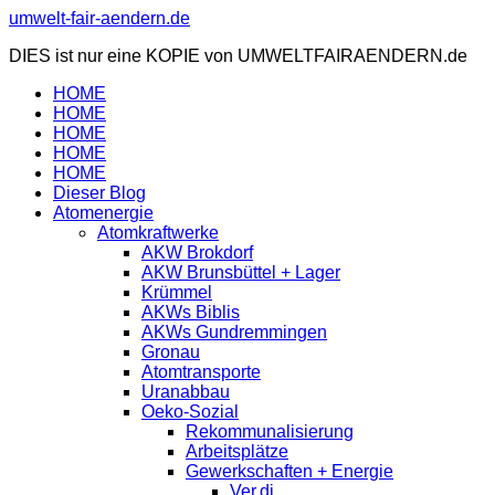
Zum
umwelt-fair-aendern.de
Inhalt
DIES ist nur eine KOPIE von UMWELTFAIRAENDERN.de
springen
HOME
HOME
HOME
HOME
HOME
Dieser Blog
Atomenergie
Atomkraftwerke
AKW Brokdorf
AKW Brunsbüttel + Lager
Krümmel
AKWs Biblis
AKWs Gundremmingen
Gronau
Atomtransporte
Uranabbau
Oeko-Sozial
Rekommunalisierung
Arbeitsplätze
Gewerkschaften + Energie
Ver.di