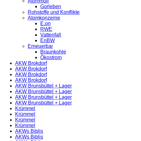
Atommüll
Gorleben
Rohstoffe und Konflikte
Atomkonzerne
E.on
RWE
Vattenfall
EnBW
Erneuerbar
Braunkohle
Ökostrom
AKW Brokdorf
AKW Brokdorf
AKW Brokdorf
AKW Brokdorf
AKW Brunsbüttel + Lager
AKW Brunsbüttel + Lager
AKW Brunsbüttel + Lager
AKW Brunsbüttel + Lager
Krümmel
Krümmel
Krümmel
Krümmel
AKWs Biblis
AKWs Biblis