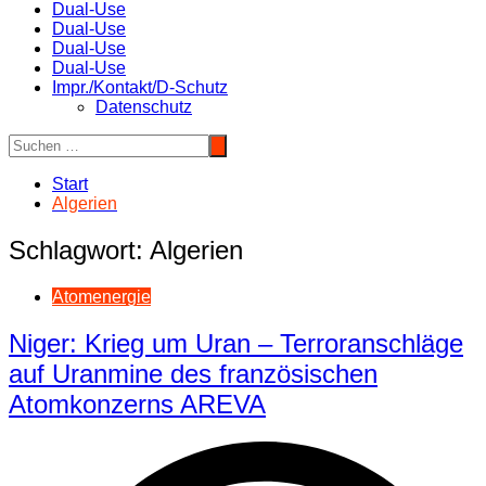
Dual-Use
Dual-Use
Dual-Use
Dual-Use
Impr./Kontakt/D-Schutz
Datenschutz
Start
Algerien
Schlagwort:
Algerien
Atomenergie
Niger: Krieg um Uran – Terroranschläge
auf Uranmine des französischen
Atomkonzerns AREVA