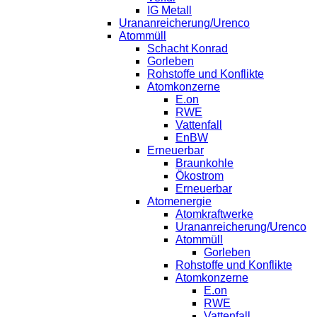
IG Metall
Urananreicherung/Urenco
Atommüll
Schacht Konrad
Gorleben
Rohstoffe und Konflikte
Atomkonzerne
E.on
RWE
Vattenfall
EnBW
Erneuerbar
Braunkohle
Ökostrom
Erneuerbar
Atomenergie
Atomkraftwerke
Urananreicherung/Urenco
Atommüll
Gorleben
Rohstoffe und Konflikte
Atomkonzerne
E.on
RWE
Vattenfall