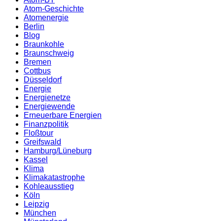
Atom-Geschichte
Atomenergie
Berlin
Blog
Braunkohle
Braunschweig
Bremen
Cottbus
Düsseldorf
Energie
Energienetze
Energiewende
Erneuerbare Energien
Finanzpolitik
Floßtour
Greifswald
Hamburg/Lüneburg
Kassel
Klima
Klimakatastrophe
Kohleausstieg
Köln
Leipzig
München