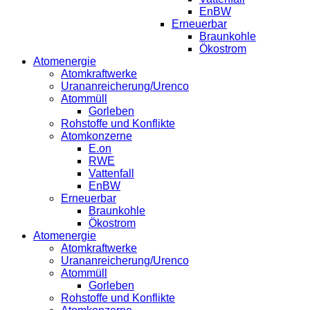
EnBW
Erneuerbar
Braunkohle
Ökostrom
Atomenergie
Atomkraftwerke
Urananreicherung/Urenco
Atommüll
Gorleben
Rohstoffe und Konflikte
Atomkonzerne
E.on
RWE
Vattenfall
EnBW
Erneuerbar
Braunkohle
Ökostrom
Atomenergie
Atomkraftwerke
Urananreicherung/Urenco
Atommüll
Gorleben
Rohstoffe und Konflikte