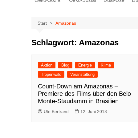
Oeko-Sozial
Oeko-Sozial
Dual-Use
Du
Rekommunalisierung
Rekommunalisierung
Arbeitsplätze
Arbeitsplätze
Start
Amazonas
Gewerkschaften + Energie
Gewerkschaften + Energie
Ver.di
Schlagwort:
Amazonas
IG Metall
Aktion
Blog
Energie
Klima
Tropenwald
Veranstaltung
Count-Down am Amazonas –
Premiere des Films über den Belo
Monte-Staudamm in Brasilien
Ute Bertrand
12. Juni 2013