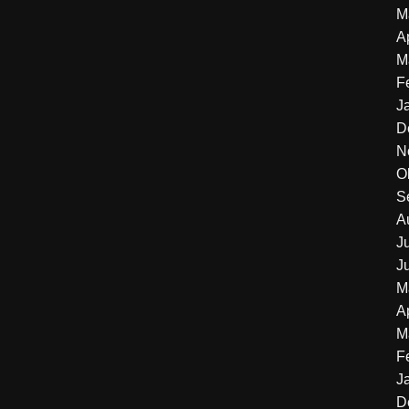
M
A
M
F
J
D
N
O
S
A
J
J
M
A
M
F
J
D