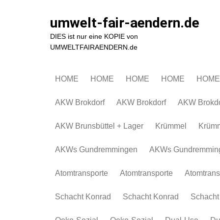
Zum
Inhalt
umwelt-fair-aendern.de
springen
DIES ist nur eine KOPIE von
UMWELTFAIRAENDERN.de
HOME
HOME
HOME
HOME
HOME
AKW Brokdorf
AKW Brokdorf
AKW Brokdo
AKW Brunsbüttel + Lager
Krümmel
Krüm
AKWs Gundremmingen
AKWs Gundremmin
Atomtransporte
Atomtransporte
Atomtrans
Schacht Konrad
Schacht Konrad
Schacht