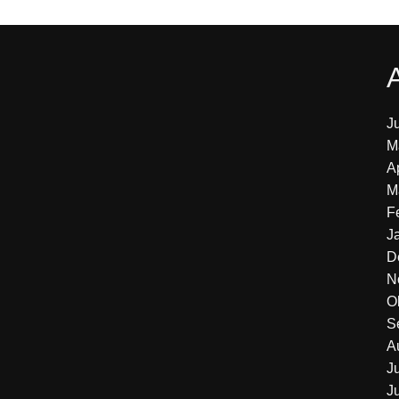
J
M
A
M
F
J
D
N
O
S
A
J
J