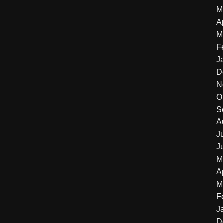
M
A
M
F
J
D
N
O
S
A
J
J
M
A
M
F
J
D