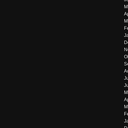
M
A
M
F
J
D
N
O
S
A
J
J
M
A
M
F
J