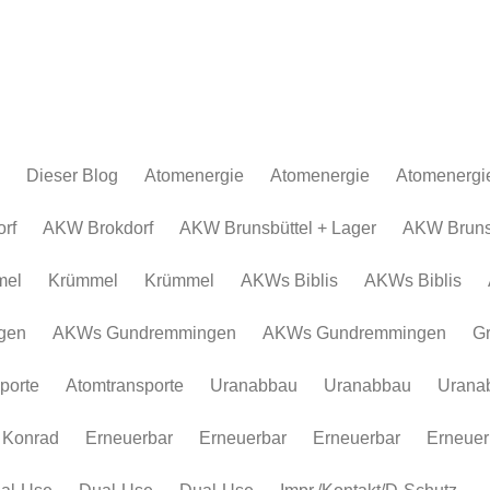
Dieser Blog
Atomenergie
Atomenergie
Atomenergi
Atomkraftwerke
Atomkraftwerke
AKW Brokdor
Atomkraftw
rf
AKW Brokdorf
AKW Brunsbüttel + Lager
AKW Brunsb
Urananreicherung/Urenco
AKW Brunsbüt
Urananreich
mel
Krümmel
Krümmel
AKWs Biblis
AKWs Biblis
Atommüll
Krümmel
Atommüll
Rohstoffe und Konflikte
AKWs Biblis
Rohstoffe un
gen
AKWs Gundremmingen
AKWs Gundremmingen
G
Atomkonzerne
AKWs Gundr
Atomkonzer
porte
Atomtransporte
Uranabbau
Uranabbau
Urana
Erneuerbar
Gronau
Erneuerbar
Atomtranspor
 Konrad
Erneuerbar
Erneuerbar
Erneuerbar
Erneuer
Uranabbau