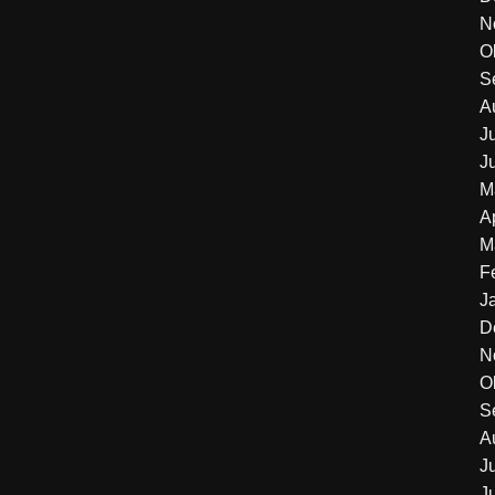
N
O
S
A
J
J
M
A
M
F
J
D
N
O
S
A
J
J