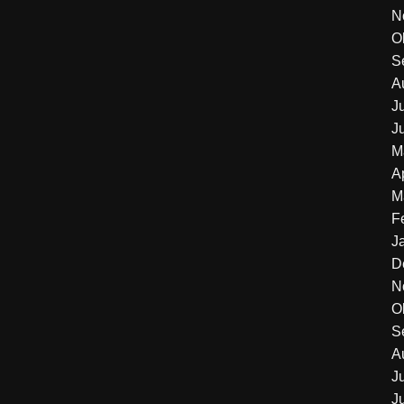
N
O
S
A
J
J
M
A
M
F
J
D
N
O
S
A
J
J