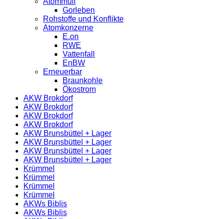
Atommüll
Gorleben
Rohstoffe und Konflikte
Atomkonzerne
E.on
RWE
Vattenfall
EnBW
Erneuerbar
Braunkohle
Ökostrom
AKW Brokdorf
AKW Brokdorf
AKW Brokdorf
AKW Brokdorf
AKW Brunsbüttel + Lager
AKW Brunsbüttel + Lager
AKW Brunsbüttel + Lager
AKW Brunsbüttel + Lager
Krümmel
Krümmel
Krümmel
Krümmel
AKWs Biblis
AKWs Biblis