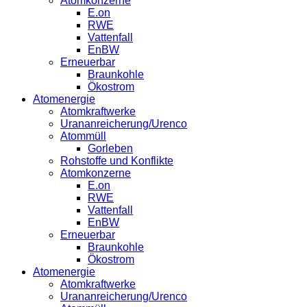
Atomkonzerne
E.on
RWE
Vattenfall
EnBW
Erneuerbar
Braunkohle
Ökostrom
Atomenergie
Atomkraftwerke
Urananreicherung/Urenco
Atommüll
Gorleben
Rohstoffe und Konflikte
Atomkonzerne
E.on
RWE
Vattenfall
EnBW
Erneuerbar
Braunkohle
Ökostrom
Atomenergie
Atomkraftwerke
Urananreicherung/Urenco