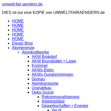
Zum
umwelt-fair-aendern.de
Inhalt
DIES ist nur eine KOPIE von UMWELTFAIRAENDERN.de
springen
HOME
HOME
HOME
HOME
HOME
Dieser Blog
Atomenergie
Atomkraftwerke
AKW Brokdorf
AKW Brunsbüttel + Lager
Krümmel
AKWs Biblis
AKWs Gundremmingen
Gronau
Atomtransporte
Uranabbau
Oeko-Sozial
Rekommunalisierung
Arbeitsplätze
Gewerkschaften + Energie
Ver.di