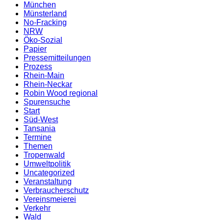
München
Münsterland
No-Fracking
NRW
Öko-Sozial
Papier
Pressemitteilungen
Prozess
Rhein-Main
Rhein-Neckar
Robin Wood regional
Spurensuche
Start
Süd-West
Tansania
Termine
Themen
Tropenwald
Umweltpolitik
Uncategorized
Veranstaltung
Verbraucherschutz
Vereinsmeierei
Verkehr
Wald