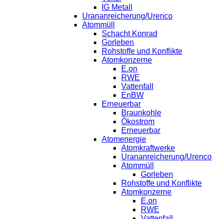
IG Metall
Urananreicherung/Urenco
Atommüll
Schacht Konrad
Gorleben
Rohstoffe und Konflikte
Atomkonzerne
E.on
RWE
Vattenfall
EnBW
Erneuerbar
Braunkohle
Ökostrom
Erneuerbar
Atomenergie
Atomkraftwerke
Urananreicherung/Urenco
Atommüll
Gorleben
Rohstoffe und Konflikte
Atomkonzerne
E.on
RWE
Vattenfall