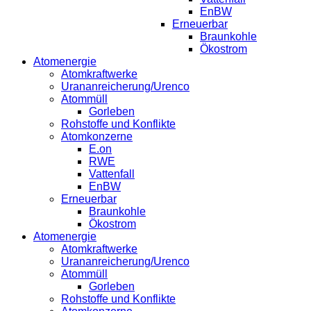
EnBW
Erneuerbar
Braunkohle
Ökostrom
Atomenergie
Atomkraftwerke
Urananreicherung/Urenco
Atommüll
Gorleben
Rohstoffe und Konflikte
Atomkonzerne
E.on
RWE
Vattenfall
EnBW
Erneuerbar
Braunkohle
Ökostrom
Atomenergie
Atomkraftwerke
Urananreicherung/Urenco
Atommüll
Gorleben
Rohstoffe und Konflikte