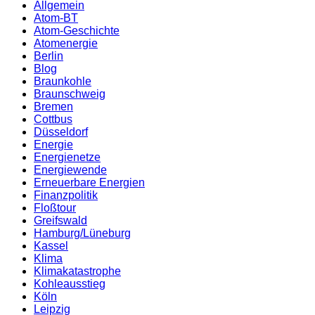
Allgemein
Atom-BT
Atom-Geschichte
Atomenergie
Berlin
Blog
Braunkohle
Braunschweig
Bremen
Cottbus
Düsseldorf
Energie
Energienetze
Energiewende
Erneuerbare Energien
Finanzpolitik
Floßtour
Greifswald
Hamburg/Lüneburg
Kassel
Klima
Klimakatastrophe
Kohleausstieg
Köln
Leipzig