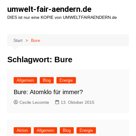
Zum
umwelt-fair-aendern.de
Inhalt
DIES ist nur eine KOPIE von UMWELTFAIRAENDERN.de
springen
Start
Bure
Schlagwort:
Bure
Allgemein
Blog
Energie
Bure: Atomklo für immer?
Cecile Lecomte
13. Oktober 2015
Aktion
Allgemein
Blog
Energie