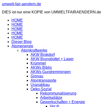
Zum
umwelt-fair-aendern.de
Inhalt
DIES ist nur eine KOPIE von UMWELTFAIRAENDERN.de
springen
HOME
HOME
HOME
HOME
HOME
Dieser Blog
Atomenergie
Atomkraftwerke
AKW Brokdorf
AKW Brunsbüttel + Lager
Krümmel
AKWs Biblis
AKWs Gundremmingen
Gronau
Atomtransporte
Uranabbau
Oeko-Sozial
Rekommunalisierung
Arbeitsplätze
Gewerkschaften + Energie
Ver.di