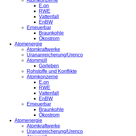
Atomkonzerne
E.on
RWE
Vattenfall
EnBW
Erneuerbar
Braunkohle
Ökostrom
Atomenergie
Atomkraftwerke
Urananreicherung/Urenco
Atommüll
Gorleben
Rohstoffe und Konflikte
Atomkonzerne
E.on
RWE
Vattenfall
EnBW
Erneuerbar
Braunkohle
Ökostrom
Atomenergie
Atomkraftwerke
Urananreicherung/Urenco