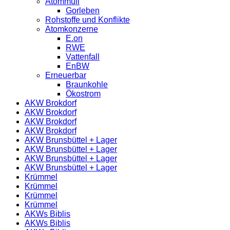
Atommüll
Gorleben
Rohstoffe und Konflikte
Atomkonzerne
E.on
RWE
Vattenfall
EnBW
Erneuerbar
Braunkohle
Ökostrom
AKW Brokdorf
AKW Brokdorf
AKW Brokdorf
AKW Brokdorf
AKW Brunsbüttel + Lager
AKW Brunsbüttel + Lager
AKW Brunsbüttel + Lager
AKW Brunsbüttel + Lager
Krümmel
Krümmel
Krümmel
Krümmel
AKWs Biblis
AKWs Biblis