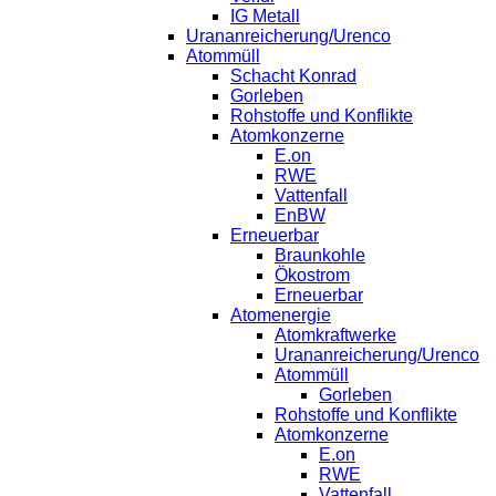
IG Metall
Urananreicherung/Urenco
Atommüll
Schacht Konrad
Gorleben
Rohstoffe und Konflikte
Atomkonzerne
E.on
RWE
Vattenfall
EnBW
Erneuerbar
Braunkohle
Ökostrom
Erneuerbar
Atomenergie
Atomkraftwerke
Urananreicherung/Urenco
Atommüll
Gorleben
Rohstoffe und Konflikte
Atomkonzerne
E.on
RWE
Vattenfall