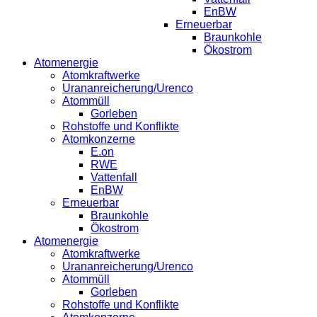
EnBW
Erneuerbar
Braunkohle
Ökostrom
Atomenergie
Atomkraftwerke
Urananreicherung/Urenco
Atommüll
Gorleben
Rohstoffe und Konflikte
Atomkonzerne
E.on
RWE
Vattenfall
EnBW
Erneuerbar
Braunkohle
Ökostrom
Atomenergie
Atomkraftwerke
Urananreicherung/Urenco
Atommüll
Gorleben
Rohstoffe und Konflikte