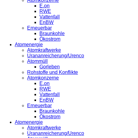
Atomkonzerne
E.on
RWE
Vattenfall
EnBW
Erneuerbar
Braunkohle
Ökostrom
Atomenergie
Atomkraftwerke
Urananreicherung/Urenco
Atommüll
Gorleben
Rohstoffe und Konflikte
Atomkonzerne
E.on
RWE
Vattenfall
EnBW
Erneuerbar
Braunkohle
Ökostrom
Atomenergie
Atomkraftwerke
Urananreicherung/Urenco