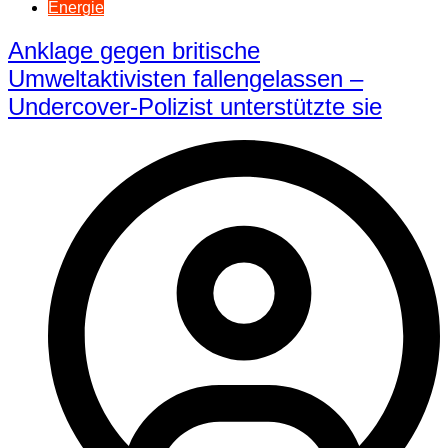
Energie
Anklage gegen britische
Umweltaktivisten fallengelassen –
Undercover-Polizist unterstützte sie