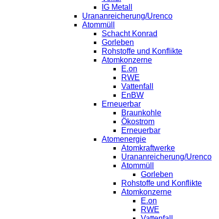
IG Metall
Urananreicherung/Urenco
Atommüll
Schacht Konrad
Gorleben
Rohstoffe und Konflikte
Atomkonzerne
E.on
RWE
Vattenfall
EnBW
Erneuerbar
Braunkohle
Ökostrom
Erneuerbar
Atomenergie
Atomkraftwerke
Urananreicherung/Urenco
Atommüll
Gorleben
Rohstoffe und Konflikte
Atomkonzerne
E.on
RWE
Vattenfall