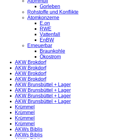
Atommüll
Gorleben
Rohstoffe und Konflikte
Atomkonzerne
E.on
RWE
Vattenfall
EnBW
Erneuerbar
Braunkohle
Ökostrom
AKW Brokdorf
AKW Brokdorf
AKW Brokdorf
AKW Brokdorf
AKW Brunsbüttel + Lager
AKW Brunsbüttel + Lager
AKW Brunsbüttel + Lager
AKW Brunsbüttel + Lager
Krümmel
Krümmel
Krümmel
Krümmel
AKWs Biblis
AKWs Biblis