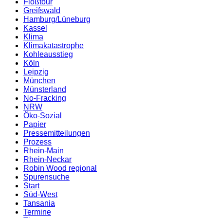
Floßtour
Greifswald
Hamburg/Lüneburg
Kassel
Klima
Klimakatastrophe
Kohleausstieg
Köln
Leipzig
München
Münsterland
No-Fracking
NRW
Öko-Sozial
Papier
Pressemitteilungen
Prozess
Rhein-Main
Rhein-Neckar
Robin Wood regional
Spurensuche
Start
Süd-West
Tansania
Termine