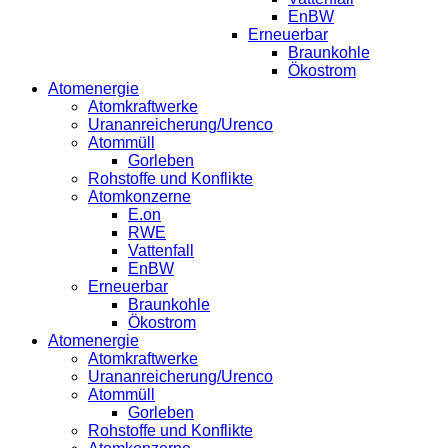
EnBW
Erneuerbar
Braunkohle
Ökostrom
Atomenergie
Atomkraftwerke
Urananreicherung/Urenco
Atommüll
Gorleben
Rohstoffe und Konflikte
Atomkonzerne
E.on
RWE
Vattenfall
EnBW
Erneuerbar
Braunkohle
Ökostrom
Atomenergie
Atomkraftwerke
Urananreicherung/Urenco
Atommüll
Gorleben
Rohstoffe und Konflikte