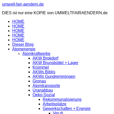
Zum
umwelt-fair-aendern.de
Inhalt
DIES ist nur eine KOPIE von UMWELTFAIRAENDERN.de
springen
HOME
HOME
HOME
HOME
HOME
Dieser Blog
Atomenergie
Atomkraftwerke
AKW Brokdorf
AKW Brunsbüttel + Lager
Krümmel
AKWs Biblis
AKWs Gundremmingen
Gronau
Atomtransporte
Uranabbau
Oeko-Sozial
Rekommunalisierung
Arbeitsplätze
Gewerkschaften + Energie
Ver.di