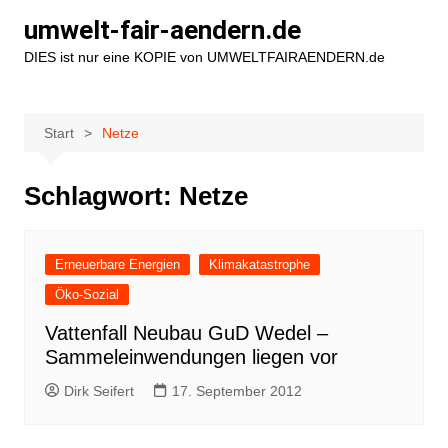
Zum
umwelt-fair-aendern.de
Inhalt
DIES ist nur eine KOPIE von UMWELTFAIRAENDERN.de
springen
Start
Netze
Schlagwort:
Netze
Erneuerbare Energien
Klimakatastrophe
Öko-Sozial
Vattenfall Neubau GuD Wedel –
Sammeleinwendungen liegen vor
Dirk Seifert
17. September 2012