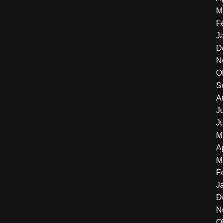
M
F
J
D
N
O
S
A
J
J
M
A
M
F
J
D
N
O