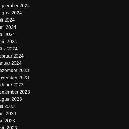
eptember 2024
ugust 2024
uli 2024
uni 2024
ai 2024
pril 2024
ärz 2024
ebruar 2024
anuar 2024
ezember 2023
ovember 2023
ktober 2023
eptember 2023
ugust 2023
uli 2023
uni 2023
ai 2023
pril 2023