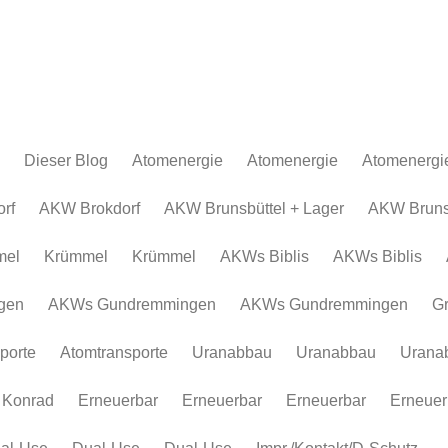
Dieser Blog
Atomenergie
Atomenergie
Atomenergi
Atomkraftwerke
Atomkraftwerke
AKW Brokdor
Atomkraftw
rf
AKW Brokdorf
AKW Brunsbüttel + Lager
AKW Brunsb
Urananreicherung/Urenco
AKW Brunsbüt
Urananreich
mel
Krümmel
Krümmel
AKWs Biblis
AKWs Biblis
Atommüll
Krümmel
Atommüll
Rohstoffe und Konflikte
AKWs Biblis
Rohstoffe un
gen
AKWs Gundremmingen
AKWs Gundremmingen
G
Atomkonzerne
AKWs Gundr
Atomkonzer
porte
Atomtransporte
Uranabbau
Uranabbau
Urana
Erneuerbar
Gronau
Erneuerbar
Atomtranspor
 Konrad
Erneuerbar
Erneuerbar
Erneuerbar
Erneuer
Uranabbau