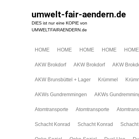
Zum
Inhalt
umwelt-fair-aendern.de
springen
DIES ist nur eine KOPIE von
UMWELTFAIRAENDERN.de
HOME
HOME
HOME
HOME
HOME
AKW Brokdorf
AKW Brokdorf
AKW Brokdo
AKW Brunsbüttel + Lager
Krümmel
Krüm
AKWs Gundremmingen
AKWs Gundremmin
Atomtransporte
Atomtransporte
Atomtrans
Schacht Konrad
Schacht Konrad
Schacht