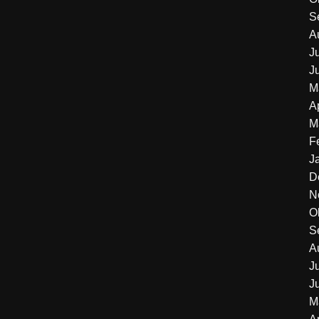
S
A
J
J
M
A
M
F
J
D
N
O
S
A
J
J
M