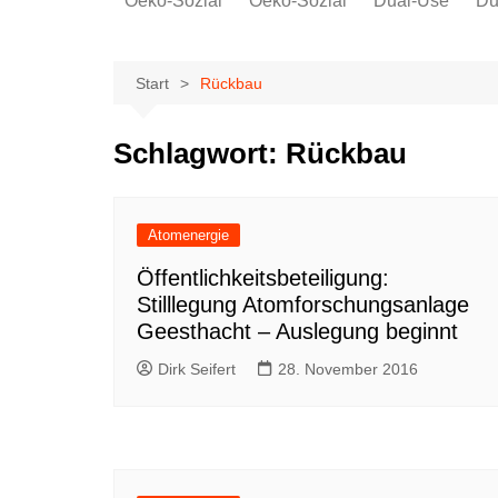
Oeko-Sozial
Oeko-Sozial
Dual-Use
Du
Rekommunalisierung
Rekommunalisierung
Arbeitsplätze
Arbeitsplätze
Start
Rückbau
Gewerkschaften + Energie
Gewerkschaften + Energie
Ver.di
Schlagwort:
Rückbau
IG Metall
Atomenergie
Öffentlichkeitsbeteiligung:
Stilllegung Atomforschungsanlage
Geesthacht – Auslegung beginnt
Dirk Seifert
28. November 2016