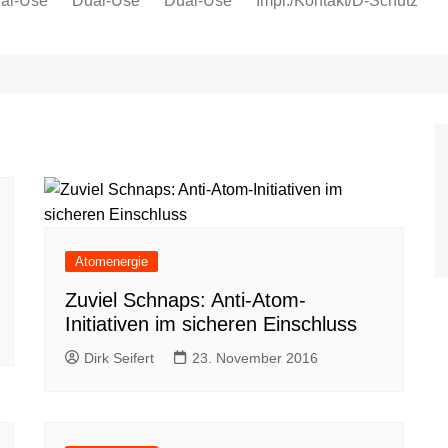
al-Use
Dual-Use
Dual-Use
Impr./Kontakt/D-Schutz
Oeko-Sozial
Datenschutz
Ver.di
IG Metall
Atomenergie
Zuviel Schnaps: Anti-Atom-
Initiativen im sicheren Einschluss
Dirk Seifert
23. November 2016