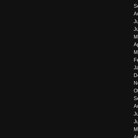
S
A
J
J
M
A
M
F
J
D
N
O
S
A
J
J
M
A