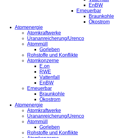
EnBW
Erneuerbar
Braunkohle
Ökostrom
Atomenergie
Atomkraftwerke
Urananreicherung/Urenco
Atommüll
Gorleben
Rohstoffe und Konflikte
Atomkonzerne
E.on
RWE
Vattenfall
EnBW
Erneuerbar
Braunkohle
Ökostrom
Atomenergie
Atomkraftwerke
Urananreicherung/Urenco
Atommüll
Gorleben
Rohstoffe und Konflikte