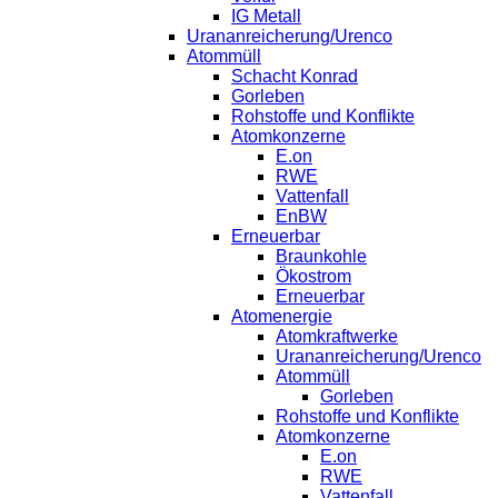
IG Metall
Urananreicherung/Urenco
Atommüll
Schacht Konrad
Gorleben
Rohstoffe und Konflikte
Atomkonzerne
E.on
RWE
Vattenfall
EnBW
Erneuerbar
Braunkohle
Ökostrom
Erneuerbar
Atomenergie
Atomkraftwerke
Urananreicherung/Urenco
Atommüll
Gorleben
Rohstoffe und Konflikte
Atomkonzerne
E.on
RWE
Vattenfall