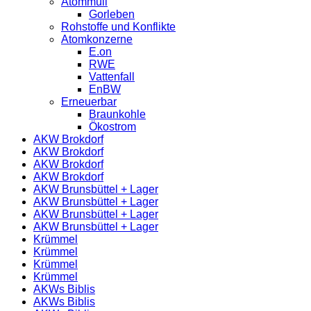
Atommüll
Gorleben
Rohstoffe und Konflikte
Atomkonzerne
E.on
RWE
Vattenfall
EnBW
Erneuerbar
Braunkohle
Ökostrom
AKW Brokdorf
AKW Brokdorf
AKW Brokdorf
AKW Brokdorf
AKW Brunsbüttel + Lager
AKW Brunsbüttel + Lager
AKW Brunsbüttel + Lager
AKW Brunsbüttel + Lager
Krümmel
Krümmel
Krümmel
Krümmel
AKWs Biblis
AKWs Biblis