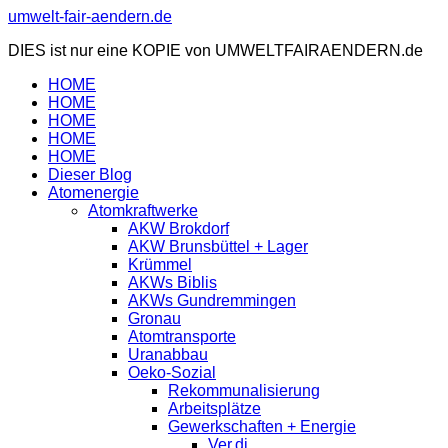
Zum
umwelt-fair-aendern.de
Inhalt
DIES ist nur eine KOPIE von UMWELTFAIRAENDERN.de
springen
HOME
HOME
HOME
HOME
HOME
Dieser Blog
Atomenergie
Atomkraftwerke
AKW Brokdorf
AKW Brunsbüttel + Lager
Krümmel
AKWs Biblis
AKWs Gundremmingen
Gronau
Atomtransporte
Uranabbau
Oeko-Sozial
Rekommunalisierung
Arbeitsplätze
Gewerkschaften + Energie
Ver.di