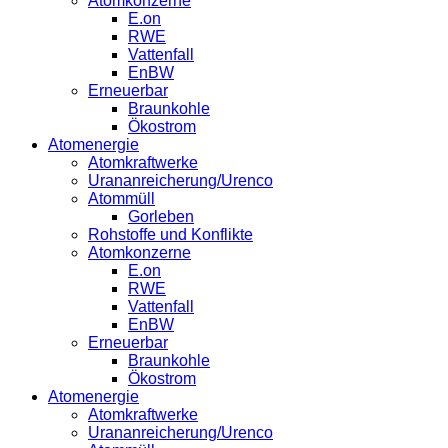
Atomkonzerne
E.on
RWE
Vattenfall
EnBW
Erneuerbar
Braunkohle
Ökostrom
Atomenergie
Atomkraftwerke
Urananreicherung/Urenco
Atommüll
Gorleben
Rohstoffe und Konflikte
Atomkonzerne
E.on
RWE
Vattenfall
EnBW
Erneuerbar
Braunkohle
Ökostrom
Atomenergie
Atomkraftwerke
Urananreicherung/Urenco