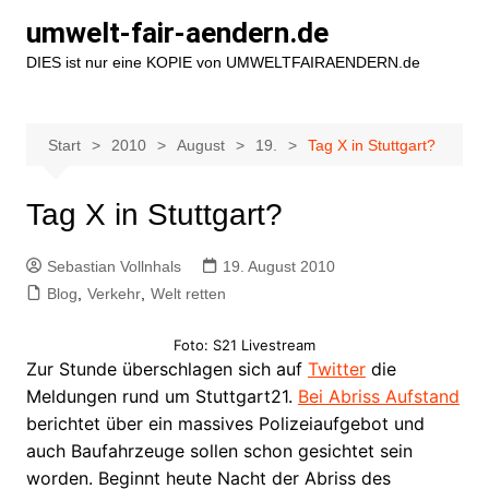
Zum
umwelt-fair-aendern.de
Inhalt
DIES ist nur eine KOPIE von UMWELTFAIRAENDERN.de
springen
Start
2010
August
19.
Tag X in Stuttgart?
Tag X in Stuttgart?
Sebastian Vollnhals
19. August 2010
Blog
,
Verkehr
,
Welt retten
Foto: S21 Livestream
Zur Stunde überschlagen sich auf
Twitter
die
Meldungen rund um Stuttgart21.
Bei Abriss Aufstand
berichtet über ein massives Polizeiaufgebot und
auch Baufahrzeuge sollen schon gesichtet sein
worden. Beginnt heute Nacht der Abriss des