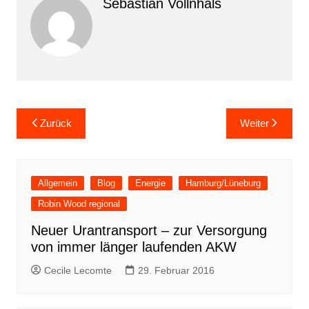
Sebastian Vollnhals
Beitragsnavigation
Zurück
Weiter
Allgemein
Blog
Energie
Hamburg/Lüneburg
Robin Wood regional
Neuer Urantransport – zur Versorgung
von immer länger laufenden AKW
Cecile Lecomte
29. Februar 2016