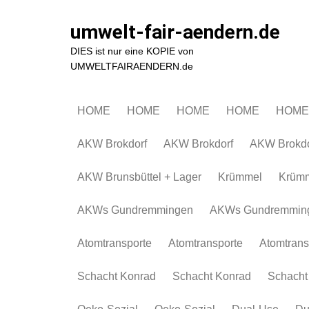
Zum
Inhalt
umwelt-fair-aendern.de
springen
DIES ist nur eine KOPIE von
UMWELTFAIRAENDERN.de
HOME
HOME
HOME
HOME
HOME
AKW Brokdorf
AKW Brokdorf
AKW Brokdo
AKW Brunsbüttel + Lager
Krümmel
Krüm
AKWs Gundremmingen
AKWs Gundremmin
Atomtransporte
Atomtransporte
Atomtrans
Schacht Konrad
Schacht Konrad
Schacht