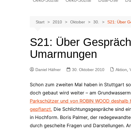
Oeko-Sozial
Oeko-Sozial
Dual-Use
Du
Rekommunalisierung
Rekommunalisierung
Arbeitsplätze
Arbeitsplätze
Start
2010
Oktober
30.
S21: Über G
Gewerkschaften + Energie
Gewerkschaften + Energie
Ver.di
S21: Über Gespräche
IG Metall
Umarmungen
Daniel Häfner
30. Oktober 2010
Aktion
,
Schon zum zweiten Mal haben in Stuttgart s
doch gebaut wird weiter – am Grundwasser
Parkschützer und von ROBIN WOOD deshalb he
gepflanzt.
Die Schlichtungsgespräche sind ein 
in Hochform. Boris Palmer, der redegewandt
durch gescheite Fragen und Darstellungen. A