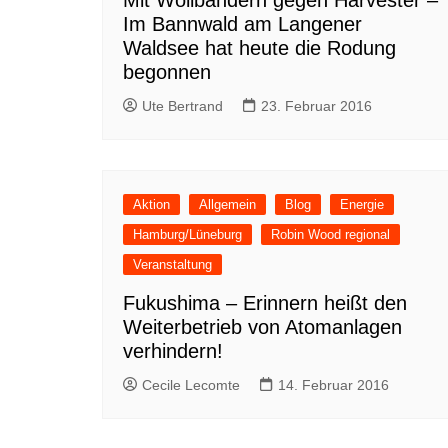
Im Bannwald am Langener
Waldsee hat heute die Rodung
begonnen
Ute Bertrand
23. Februar 2016
Aktion
Allgemein
Blog
Energie
Hamburg/Lüneburg
Robin Wood regional
Veranstaltung
Fukushima – Erinnern heißt den
Weiterbetrieb von Atomanlagen
verhindern!
Cecile Lecomte
14. Februar 2016