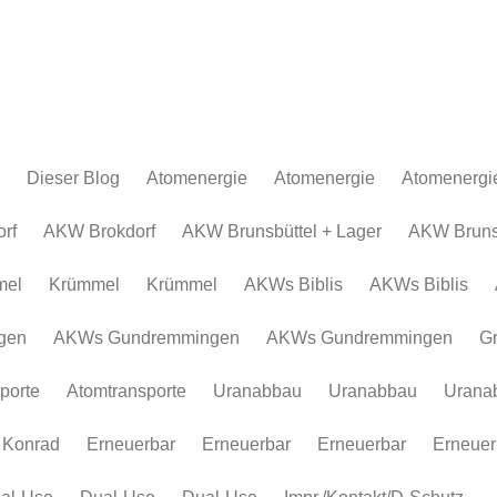
Dieser Blog
Atomenergie
Atomenergie
Atomenergi
Atomkraftwerke
Atomkraftwerke
AKW Brokdor
Atomkraftw
rf
AKW Brokdorf
AKW Brunsbüttel + Lager
AKW Brunsb
Urananreicherung/Urenco
AKW Brunsbüt
Urananreich
mel
Krümmel
Krümmel
AKWs Biblis
AKWs Biblis
Atommüll
Krümmel
Atommüll
Rohstoffe und Konflikte
AKWs Biblis
Rohstoffe un
gen
AKWs Gundremmingen
AKWs Gundremmingen
G
Atomkonzerne
AKWs Gundr
Atomkonzer
porte
Atomtransporte
Uranabbau
Uranabbau
Urana
Erneuerbar
Gronau
Erneuerbar
Atomtranspor
 Konrad
Erneuerbar
Erneuerbar
Erneuerbar
Erneuer
Uranabbau