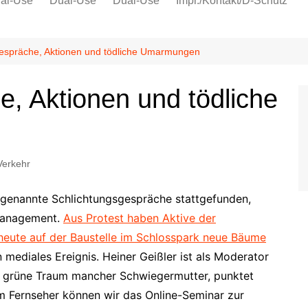
al-Use
Dual-Use
Dual-Use
Impr./Kontakt/D-Schutz
Oeko-Sozial
Datenschutz
espräche, Aktionen und tödliche Umarmungen
Ver.di
, Aktionen und tödliche
IG Metall
Verkehr
ogenannte Schlichtungsgespräche stattgefunden,
management.
Aus Protest haben Aktive der
ute auf der Baustelle im Schlosspark neue Bäume
mediales Ereignis. Heiner Geißler ist als Moderator
e grüne Traum mancher Schwiegermutter, punktet
m Fernseher können wir das Online-Seminar zur