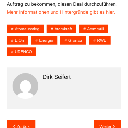
Auftrag zu bekommen, diesen Deal durchzuführen.
Mehr Informationen und Hintergründe gibt es hier.
Atomausstieg
Atomkraft
Atommüll
E.on
Energie
Gronau
RWE
URENCO
Dirk Seifert
Beitragsnavigation
Zurück
Weiter