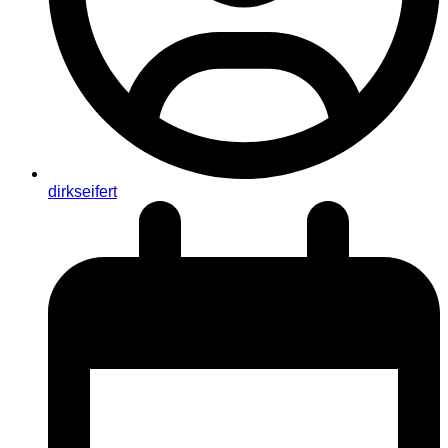
dirkseifert