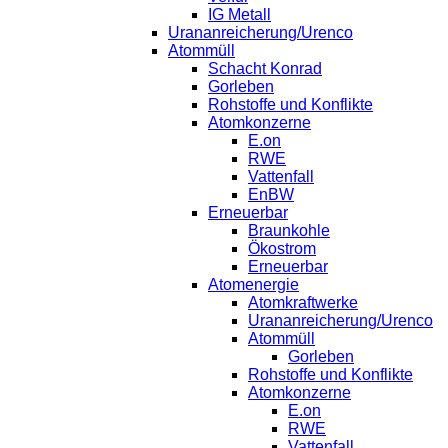
IG Metall
Urananreicherung/Urenco
Atommüll
Schacht Konrad
Gorleben
Rohstoffe und Konflikte
Atomkonzerne
E.on
RWE
Vattenfall
EnBW
Erneuerbar
Braunkohle
Ökostrom
Erneuerbar
Atomenergie
Atomkraftwerke
Urananreicherung/Urenco
Atommüll
Gorleben
Rohstoffe und Konflikte
Atomkonzerne
E.on
RWE
Vattenfall