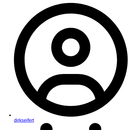
dirkseifert