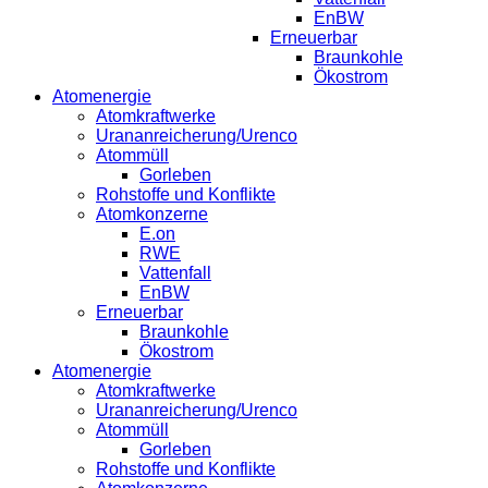
EnBW
Erneuerbar
Braunkohle
Ökostrom
Atomenergie
Atomkraftwerke
Urananreicherung/Urenco
Atommüll
Gorleben
Rohstoffe und Konflikte
Atomkonzerne
E.on
RWE
Vattenfall
EnBW
Erneuerbar
Braunkohle
Ökostrom
Atomenergie
Atomkraftwerke
Urananreicherung/Urenco
Atommüll
Gorleben
Rohstoffe und Konflikte