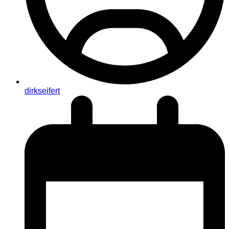
dirkseifert