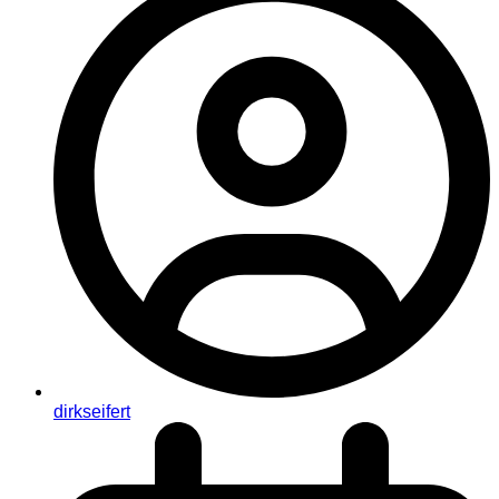
dirkseifert