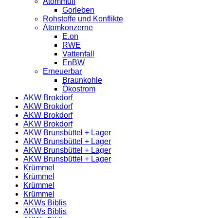
Atommüll
Gorleben
Rohstoffe und Konflikte
Atomkonzerne
E.on
RWE
Vattenfall
EnBW
Erneuerbar
Braunkohle
Ökostrom
AKW Brokdorf
AKW Brokdorf
AKW Brokdorf
AKW Brokdorf
AKW Brunsbüttel + Lager
AKW Brunsbüttel + Lager
AKW Brunsbüttel + Lager
AKW Brunsbüttel + Lager
Krümmel
Krümmel
Krümmel
Krümmel
AKWs Biblis
AKWs Biblis