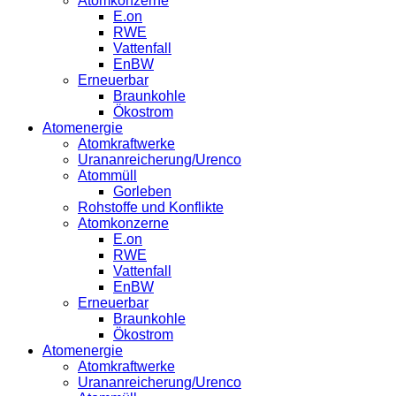
Atomkonzerne
E.on
RWE
Vattenfall
EnBW
Erneuerbar
Braunkohle
Ökostrom
Atomenergie
Atomkraftwerke
Urananreicherung/Urenco
Atommüll
Gorleben
Rohstoffe und Konflikte
Atomkonzerne
E.on
RWE
Vattenfall
EnBW
Erneuerbar
Braunkohle
Ökostrom
Atomenergie
Atomkraftwerke
Urananreicherung/Urenco