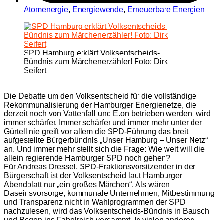
Atomenergie
,
Energiewende
,
Erneuerbare Energien
SPD Hamburg erklärt Volksentscheids-
Bündnis zum Märchenerzähler! Foto: Dirk
Seifert
Die Debatte um den Volksentscheid für die vollständige
Rekommunalisierung der Hamburger Energienetze, die
derzeit noch von Vattenfall und E.on betrieben werden, wird
immer schärfer. Immer schärfer und immer mehr unter der
Gürtellinie greift vor allem die SPD-Führung das breit
aufgestellte Bürgerbündnis „Unser Hamburg – Unser Netz“
an. Und immer mehr stellt sich die Frage: Wie weit will die
allein regierende Hamburger SPD noch gehen?
Für Andreas Dressel, SPD-Fraktionsvorsitzender in der
Bürgerschaft ist der Volksentscheid laut Hamburger
Abendblatt nur „ein großes Märchen“. Als wären
Daseinsvorsorge, kommunale Unternehmen, Mitbestimmung
und Transparenz nicht in Wahlprogrammen der SPD
nachzulesen, wird das Volksentscheids-Bündnis in Bausch
und Bogen ins Fabelreich verdammt. In vielen anderen