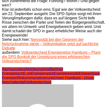
sich zunehmend die Frage: Führung? Wohin? Und gegen
wen?
Klar ist jedenfalls schon eins: Egal wie der Volksentscheid
am 22. September ausgeht. Die SPD-Spitze sorgt mit ihren
Verunglimpfungen dafür, dass es auf längere Sicht tiefe
Risse zwischen der Partei und Teilen der Bürgergesellschaft,
vor allem im Umwelt- und Energiebereich geben wird. Und
damit schadet die SPD in ganz erheblicher Weise auch der
Energiewende!
Siehe auch hier:
Nervosität bei den Gegnern der
Netzrücknahme steigt – Volksinitiative setzt auf sachliche
Debatte
außerdem:
Volksentscheid Energienetze Hamburg – Plant
die SPD Boykott der Umsetzung eines erfolgreichen
Volksentscheids?
Atomausstieg
Atomkonzerne
Berliner
Energietisch
E.on
Energienetze
Energiewende
Erneuerbare
Energien
Rekommunalisierung
Unser Hamburg - Unser
Netz
Vattenfall
Volksentscheid