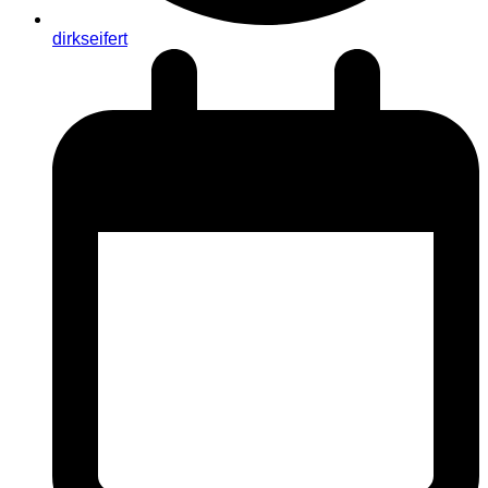
dirkseifert