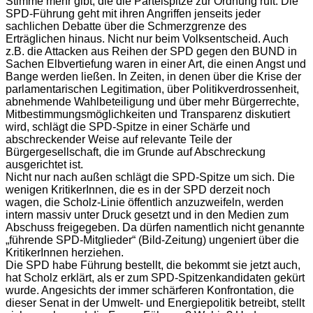
Stimme mehr gibt, die die Parteispitze zur Ordnung ruft. Die
SPD-Führung geht mit ihren Angriffen jenseits jeder
sachlichen Debatte über die Schmerzgrenze des
Erträglichen hinaus. Nicht nur beim Volksentscheid. Auch
z.B. die Attacken aus Reihen der SPD gegen den BUND in
Sachen Elbvertiefung waren in einer Art, die einen Angst und
Bange werden ließen. In Zeiten, in denen über die Krise der
parlamentarischen Legitimation, über Politikverdrossenheit,
abnehmende Wahlbeteiligung und über mehr Bürgerrechte,
Mitbestimmungsmöglichkeiten und Transparenz diskutiert
wird, schlägt die SPD-Spitze in einer Schärfe und
abschreckender Weise auf relevante Teile der
Bürgergesellschaft, die im Grunde auf Abschreckung
ausgerichtet ist.
Nicht nur nach außen schlägt die SPD-Spitze um sich. Die
wenigen KritikerInnen, die es in der SPD derzeit noch
wagen, die Scholz-Linie öffentlich anzuzweifeln, werden
intern massiv unter Druck gesetzt und in den Medien zum
Abschuss freigegeben. Da dürfen namentlich nicht genannte
„führende SPD-Mitglieder“ (Bild-Zeitung) ungeniert über die
KritikerInnen herziehen.
Die SPD habe Führung bestellt, die bekommt sie jetzt auch,
hat Scholz erklärt, als er zum SPD-Spitzenkandidaten gekürt
wurde. Angesichts der immer schärferen Konfrontation, die
dieser Senat in der Umwelt- und Energiepolitik betreibt, stellt