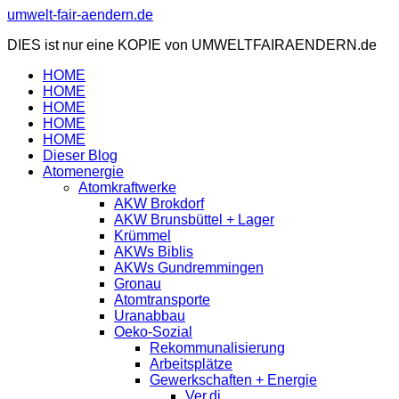
Zum
umwelt-fair-aendern.de
Inhalt
DIES ist nur eine KOPIE von UMWELTFAIRAENDERN.de
springen
HOME
HOME
HOME
HOME
HOME
Dieser Blog
Atomenergie
Atomkraftwerke
AKW Brokdorf
AKW Brunsbüttel + Lager
Krümmel
AKWs Biblis
AKWs Gundremmingen
Gronau
Atomtransporte
Uranabbau
Oeko-Sozial
Rekommunalisierung
Arbeitsplätze
Gewerkschaften + Energie
Ver.di