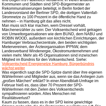
Kommunen und Städten sind SPD-Bürgermeister an
Rekommunalisierungen beteiligt, in Berlin fordert der
Landesvorstand der Berliner SPD, die dortigen Vattenfall-
Stromnetze zu 100 Prozent in die öffentliche Hand zu
nehmen – in Hamburg gilt das alles nicht.
Man muss sich klar machen, wem Dressel vorhält,
Märchenerzähler zu sein: Der Volksentscheid wird getragen
von Umweltorganisationen wie dem BUND, dem NABU und
ROBIN WOOD, außerdem von kirchlichen Einrichtungen, der
Hamburger Verbraucherzentrale, den beiden wichtigsten
Mietervereinen, der Ärzteorganisation IPPNW, dem
Landesverband Windenergie, Ökostromunternehmen und
vielen mehr. Mehr als 45 Organisationen sind inzwischen
Mitglied im Bündnis für den Volksentscheid. Siehe:
Volksentscheid Energienetze Hamburg: Bürgerbündnis
wächst weiter
Was eigentlich sagt die SPD-Spitze damit über ihre eigenen
WählerInnen und Mitglieder aus, wenn sie das Anliegen zum
„großen Märchen“ erklärt? In einer Abendblatt-Umfrage im
Februar hieß es, dass über 70 Prozent der SPD-
WählerInnen mit den Zielen des Volksentscheids
sympathisieren würden. Alles Menschen mit
Realitätsverlust?
Kaum zu fassen, dass es in der SPD keine gewichtige