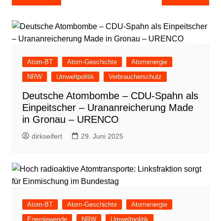
Atom-BT
Atom-Geschichte
Atomenergie
NRW
Umweltpolitik
Verbraucherschutz
Deutsche Atombombe – CDU-Spahn als
Einpeitscher – Urananreicherung Made
in Gronau – URENCO
dirkseifert
29. Juni 2025
Atom-BT
Atom-Geschichte
Atomenergie
Energiewende
NRW
Umweltpolitik