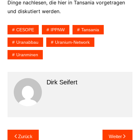
Dinge nachlesen, die hier in Tansania vorgetragen
und diskutiert werden.
CESOPE
IPPNW
Tansania
Uranabbau
Uranium-Network
Uranminen
Dirk Seifert
Beitragsnavigation
Zurück
Weiter