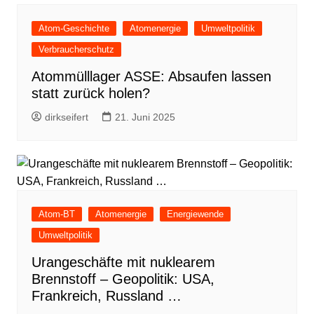
Atom-Geschichte
Atomenergie
Umweltpolitik
Verbraucherschutz
Atommülllager ASSE: Absaufen lassen
statt zurück holen?
dirkseifert
21. Juni 2025
Atom-BT
Atomenergie
Energiewende
Umweltpolitik
Urangeschäfte mit nuklearem
Brennstoff – Geopolitik: USA,
Frankreich, Russland …