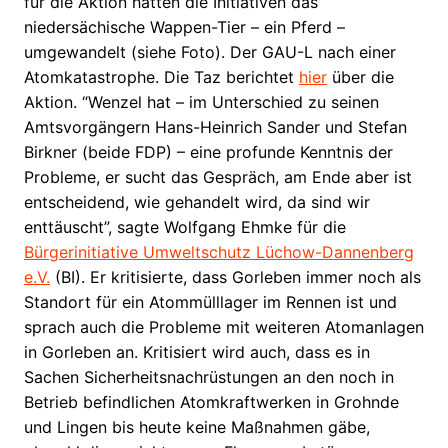
für die Aktion hatten die Initiativen das
niedersächische Wappen-Tier – ein Pferd –
umgewandelt (siehe Foto). Der GAU-L nach einer
Atomkatastrophe. Die Taz berichtet
hier
über die
Aktion. “Wenzel hat – im Unterschied zu seinen
Amtsvorgängern Hans-Heinrich Sander und Stefan
Birkner (beide FDP) – eine profunde Kenntnis der
Probleme, er sucht das Gespräch, am Ende aber ist
entscheidend, wie gehandelt wird, da sind wir
enttäuscht”, sagte Wolfgang Ehmke für die
Bürgerinitiative Umweltschutz Lüchow-Dannenberg
e.V.
(BI). Er kritisierte, dass Gorleben immer noch als
Standort für ein Atommülllager im Rennen ist und
sprach auch die Probleme mit weiteren Atomanlagen
in Gorleben an. Kritisiert wird auch, dass es in
Sachen Sicherheitsnachrüstungen an den noch in
Betrieb befindlichen Atomkraftwerken in Grohnde
und Lingen bis heute keine Maßnahmen gäbe,