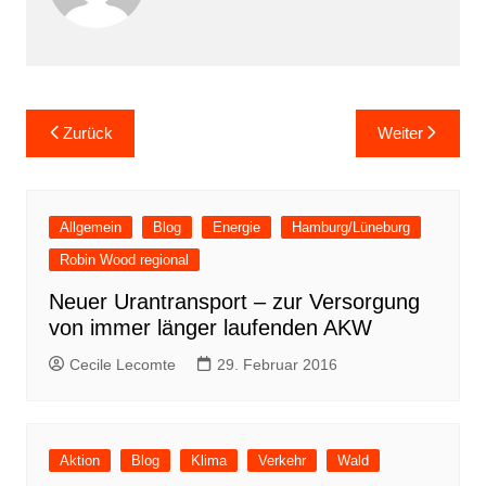
Beitragsnavigation
Zurück
Weiter
Allgemein
Blog
Energie
Hamburg/Lüneburg
Robin Wood regional
Neuer Urantransport – zur Versorgung
von immer länger laufenden AKW
Cecile Lecomte
29. Februar 2016
Aktion
Blog
Klima
Verkehr
Wald