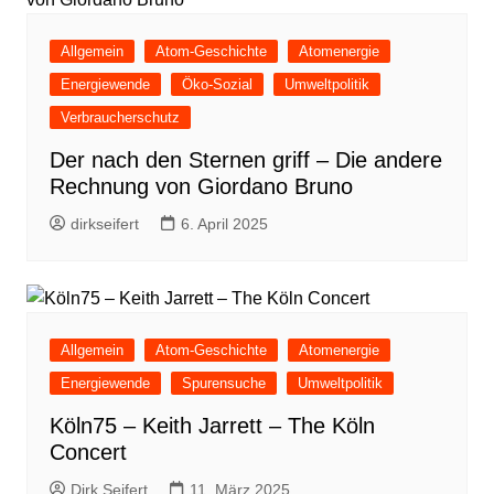
Allgemein
Atom-Geschichte
Atomenergie
Energiewende
Öko-Sozial
Umweltpolitik
Verbraucherschutz
Der nach den Sternen griff – Die andere
Rechnung von Giordano Bruno
dirkseifert
6. April 2025
Allgemein
Atom-Geschichte
Atomenergie
Energiewende
Spurensuche
Umweltpolitik
Köln75 – Keith Jarrett – The Köln
Concert
Dirk Seifert
11. März 2025