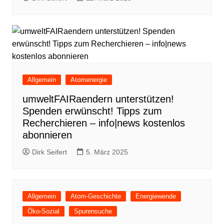
Allgemein
Atomenergie
umweltFAIRaendern unterstützen!
Spenden erwünscht! Tipps zum
Recherchieren – info|news kostenlos
abonnieren
Dirk Seifert
5. März 2025
Allgemein
Atom-Geschichte
Energiewende
Öko-Sozial
Spurensuche