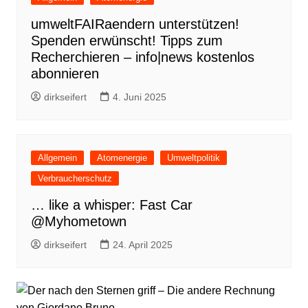
umweltFAIRaendern unterstützen!
Spenden erwünscht! Tipps zum
Recherchieren – info|news kostenlos
abonnieren
dirkseifert
4. Juni 2025
Allgemein
Atomenergie
Umweltpolitik
Verbraucherschutz
… like a whisper: Fast Car
@Myhometown
dirkseifert
24. April 2025