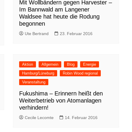
Mit Wollbändern gegen Harvester –
Im Bannwald am Langener
Waldsee hat heute die Rodung
begonnen
Ute Bertrand
23. Februar 2016
Aktion
Allgemein
Blog
Energie
Hamburg/Lüneburg
Robin Wood regional
Veranstaltung
Fukushima – Erinnern heißt den
Weiterbetrieb von Atomanlagen
verhindern!
Cecile Lecomte
14. Februar 2016