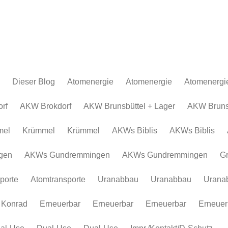
Dieser Blog
Atomenergie
Atomenergie
Atomenergi
Atomkraftwerke
Atomkraftwerke
AKW Brokdor
Atomkraftw
rf
AKW Brokdorf
AKW Brunsbüttel + Lager
AKW Brunsb
Urananreicherung/Urenco
AKW Brunsbüt
Urananreich
mel
Krümmel
Krümmel
AKWs Biblis
AKWs Biblis
Atommüll
Krümmel
Atommüll
Rohstoffe und Konflikte
AKWs Biblis
Rohstoffe un
gen
AKWs Gundremmingen
AKWs Gundremmingen
G
Atomkonzerne
AKWs Gundr
Atomkonzer
porte
Atomtransporte
Uranabbau
Uranabbau
Urana
Erneuerbar
Gronau
Erneuerbar
Atomtranspor
 Konrad
Erneuerbar
Erneuerbar
Erneuerbar
Erneuer
Uranabbau