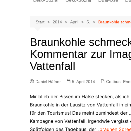
Oeko-Sozial
Oeko-Sozial
Dual-Use
Du
Rekommunalisierung
Rekommunalisierung
Arbeitsplätze
Arbeitsplätze
Start
2014
April
5.
Braunkohle schme
Gewerkschaften + Energie
Gewerkschaften + Energie
Ver.di
Braunkohle schmeckt
IG Metall
Kommentar zur Ima
Vattenfall
Daniel Häfner
5. April 2014
Cottbus
,
Ene
Mir blieb der Bissen im Halse stecken, als i
Braunkohle in der Lausitz von Vattenfall in ei
für den Tourismus! Das meint zumindest der 
Kampagne von Vattenfall. Irgendwie vergisst
Spätfolgen des Tagebaus, der „
braunen Spre