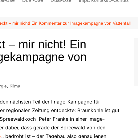
al-Use
Dual-Use
Dual-Use
Impr./Kontakt/D-Schutz
Oeko-Sozial
Datenschutz
ckt – mir nicht! Ein Kommentar zur Imagekampagne von Vattenfall
Ver.di
 – mir nicht! Ein
IG Metall
gekampagne von
rgie
,
Klima
ch den nächsten Teil der Image-Kampagne für
ner regionalen Zeitung entdeckte: Braunkohle ist gut
„Spreewaldkoch“ Peter Franke in einer Image-
 er dabei, dass gerade der Spreewald von den
e
„, bedroht ist – der Tagebau also genau jenen