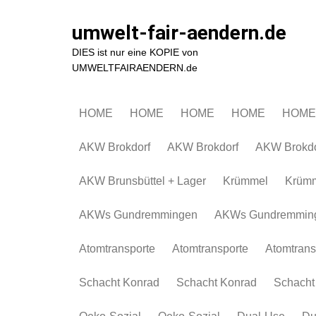
Zum
Inhalt
umwelt-fair-aendern.de
springen
DIES ist nur eine KOPIE von
UMWELTFAIRAENDERN.de
HOME
HOME
HOME
HOME
HOME
AKW Brokdorf
AKW Brokdorf
AKW Brokdo
AKW Brunsbüttel + Lager
Krümmel
Krüm
AKWs Gundremmingen
AKWs Gundremmin
Atomtransporte
Atomtransporte
Atomtrans
Schacht Konrad
Schacht Konrad
Schacht