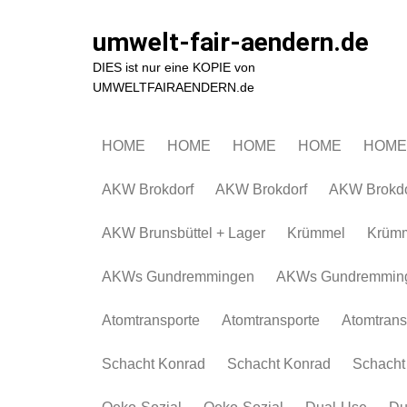
Zum
Inhalt
umwelt-fair-aendern.de
springen
DIES ist nur eine KOPIE von
UMWELTFAIRAENDERN.de
HOME
HOME
HOME
HOME
HOME
AKW Brokdorf
AKW Brokdorf
AKW Brokdo
AKW Brunsbüttel + Lager
Krümmel
Krüm
AKWs Gundremmingen
AKWs Gundremmin
Atomtransporte
Atomtransporte
Atomtrans
Schacht Konrad
Schacht Konrad
Schacht