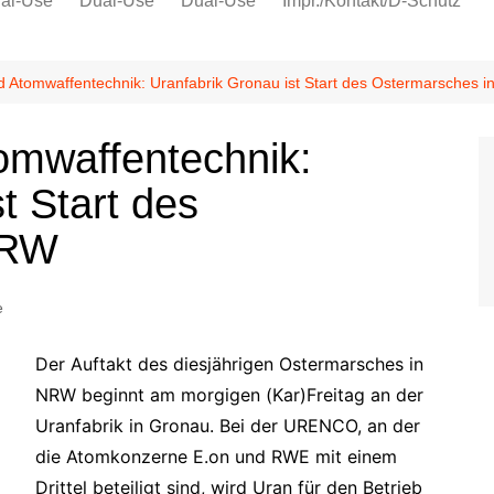
al-Use
Dual-Use
Dual-Use
Impr./Kontakt/D-Schutz
Oeko-Sozial
Datenschutz
 Atomwaffentechnik: Uranfabrik Gronau ist Start des Ostermarsches 
Ver.di
omwaffentechnik:
IG Metall
t Start des
NRW
e
Der Auftakt des diesjährigen Ostermarsches in
NRW beginnt am morgigen (Kar)Freitag an der
Uranfabrik in Gronau. Bei der URENCO, an der
die Atomkonzerne E.on und RWE mit einem
Drittel beteiligt sind, wird Uran für den Betrieb