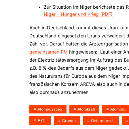
Zur Situation im Niger berichtete d
Niger – Hunger und Krieg (PDF)
Auch in Deutschland kommt dieses Uran zum 
Deutschland eingesetzten Urans verweigert di
Zahl vor. Darauf hatten die Ärzteorganisati
gemeinsamen PM
hingewiesen: „Laut einer A
der Elektrizitätsversorgung im Auftrag des 
z.B. 8 % des Bedarfs aus dem Niger gedeck
des Natururans für Europa aus dem Niger impo
französischen Konzern AREVA also auch in der 
also durchaus anzunehmen.
Atomausstieg
Atomkraft
Atommüll
E.on
Gronau
Ostermarsch