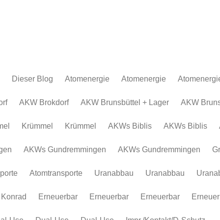
Dieser Blog
Atomenergie
Atomenergie
Atomenergi
Atomkraftwerke
Atomkraftwerke
AKW Brokdor
Atomkraftw
rf
AKW Brokdorf
AKW Brunsbüttel + Lager
AKW Brunsb
Urananreicherung/Urenco
AKW Brunsbüt
Urananreich
mel
Krümmel
Krümmel
AKWs Biblis
AKWs Biblis
Atommüll
Krümmel
Atommüll
Rohstoffe und Konflikte
AKWs Biblis
Rohstoffe un
gen
AKWs Gundremmingen
AKWs Gundremmingen
G
Atomkonzerne
AKWs Gundr
Atomkonzer
porte
Atomtransporte
Uranabbau
Uranabbau
Urana
Erneuerbar
Gronau
Erneuerbar
Atomtranspor
 Konrad
Erneuerbar
Erneuerbar
Erneuerbar
Erneuer
Uranabbau