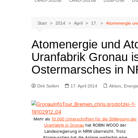
Oeko-Sozial
Oeko-Sozial
Dual-Use
Du
Rekommunalisierung
Rekommunalisierung
Arbeitsplätze
Arbeitsplätze
Start
2014
April
17.
Atomenergie und
Gewerkschaften + Energie
Gewerkschaften + Energie
Ver.di
Atomenergie und At
IG Metall
Uranfabrik Gronau is
Ostermarsches in 
Dirk Seifert
17. April 2014
Aktion
,
Energi
Mehr als
10.000 Unterschriften für die Stilllegung der
Uranfabrik in Gronau
hat ROBIN WOOD der
Landesregierung in NRW überreicht. Trotz
Atomausstieg hat die Anlage weiterhin eine