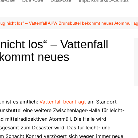
al-Use
Dual-Use
Dual-Use
Impr./Kontakt/D-Schutz
Oeko-Sozial
Datenschutz
ug nicht los“ – Vattenfall AKW Brunsbüttel bekommt neues Atommüllla
Ver.di
icht los“ – Vattenfall
IG Metall
ekommt neues
n ist es amtlich:
Vattenfall beantragt
am Standort
unsbüttel eine weitere Zwischenlager-Halle für leicht-
d mittelradioaktiven Atommüll. Die Halle wird
nsgesamt zum Desaster wird. Das für leicht- und
 im Schacht Konrad verzögert sich wegen immer neue