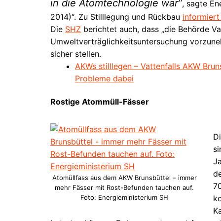
in die Atomtechnologie war
, sagte E
2014)“. Zu Stilllegung und Rückbau
informiert
Die
SHZ
berichtet auch, dass „die Behörde Va
Umweltverträglichkeitsuntersuchung vorzuneh
sicher stellen.
AKWs stilllegen – Vattenfalls AKW Bru
Probleme dabei
Rostige Atommüll-Fässer
Di
s
Ja
d
Atomüllfass aus dem AKW Brunsbüttel – immer
70
mehr Fässer mit Rost-Befunden tauchen auf.
Foto: Energieministerium SH
ko
Ka