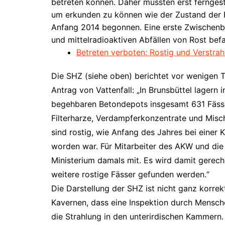
betreten können. Daher mussten erst fernges
um erkunden zu können wie der Zustand der F
Anfang 2014 begonnen. Eine erste Zwischenbil
und mittelradioaktiven Abfällen von Rost befa
Betreten verboten: Rostig und Verstrahl
Die SHZ (siehe oben) berichtet vor wenige
Antrag von Vattenfall: „In Brunsbüttel lagern 
begehbaren Betondepots insgesamt 631 Fässer
Filterharze, Verdampferkonzentrate und Misch
sind rostig, wie Anfang des Jahres bei einer
worden war. Für Mitarbeiter des AKW und die 
Ministerium damals mit. Es wird damit gerech
weitere rostige Fässer gefunden werden.“
Die Darstellung der SHZ ist nicht ganz korrek
Kavernen, dass eine Inspektion durch Mensche
die Strahlung in den unterirdischen Kammern.