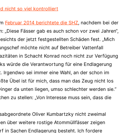
 nicht so viel kontrolliert
 Im
Februar 2014 berichtete die SHZ
, nachdem bei der
: „Diese Fässer gab es auch schon vor zwei Jahren“,
sichts der jetzt festgestellten Schäden fest. „Mich
ungschef möchte nicht auf Betreiber Vattenfall
pazitäten in Schacht Konrad noch nicht zur Verfügung
rks würde die Verantwortung für eine Endlagerung
. Irgendwo sei immer eine Wahl, an der schon im
ßte Übel ist für mich, dass man das Zeug nicht los
Dinger da unten liegen, umso schlechter werden sie.“
chen zu stellen: „Von Interesse muss sein, dass die
gsabgeordnete Oliver Kumbartzky nicht zweimal
ngen über weitere rostige Atommüllfässer zeigen
f in Sachen Endlagerung besteht. Ich fordere