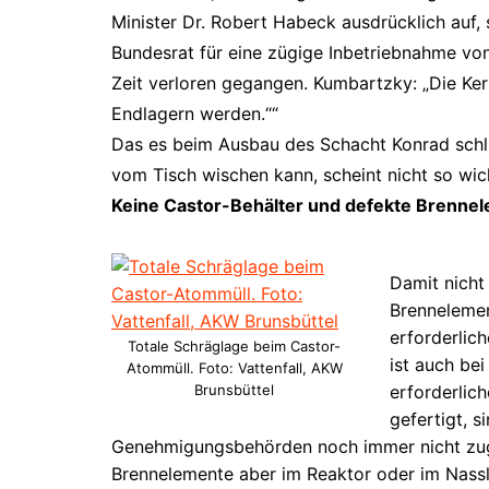
Minister Dr. Robert Habeck ausdrücklich auf,
Bundesrat für eine zügige Inbetriebnahme vo
Zeit verloren gegangen. Kumbartzky: „Die Ker
Endlagern werden.““
Das es beim Ausbau des Schacht Konrad schlic
vom Tisch wischen kann, scheint nicht so wic
Keine Castor-Behälter und defekte Brenne
Damit nicht
Brennelemen
erforderlic
Totale Schräglage beim Castor-
ist auch be
Atommüll. Foto: Vattenfall, AKW
Brunsbüttel
erforderlic
gefertigt, 
Genehmigungsbehörden noch immer nicht zug
Brennelemente aber im Reaktor oder im Nassl