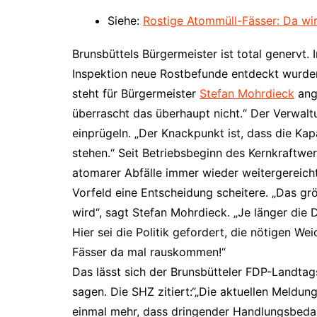
Siehe:
Rostige Atommüll-Fässer: Da wird
Brunsbüttels Bürgermeister ist total genervt.
Inspektion neue Rostbefunde entdeckt wurden
steht für Bürgermeister
Stefan Mohrdieck
ange
überrascht das überhaupt nicht.“ Der Verwalt
einprügeln. „Der Knackpunkt ist, dass die Ka
stehen.“ Seit Betriebsbeginn des Kernkraftwe
atomarer Abfälle immer wieder weitergereicht
Vorfeld eine Entscheidung scheitere. „Das grö
wird“, sagt Stefan Mohrdieck. „Je länger die 
Hier sei die Politik gefordert, die nötigen Wei
Fässer da mal rauskommen!“
Das lässt sich der Brunsbütteler FDP-Landta
sagen. Die SHZ zitiert:“„Die aktuellen Meldu
einmal mehr, dass dringender Handlungsbedar