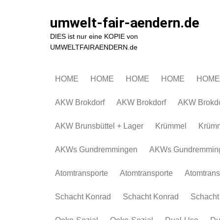
Zum
Inhalt
umwelt-fair-aendern.de
springen
DIES ist nur eine KOPIE von
UMWELTFAIRAENDERN.de
HOME
HOME
HOME
HOME
HOME
AKW Brokdorf
AKW Brokdorf
AKW Brokdo
AKW Brunsbüttel + Lager
Krümmel
Krüm
AKWs Gundremmingen
AKWs Gundremmin
Atomtransporte
Atomtransporte
Atomtrans
Schacht Konrad
Schacht Konrad
Schacht