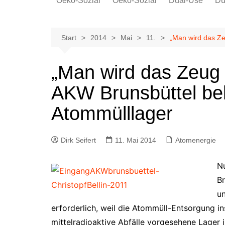
Oeko-Sozial
Oeko-Sozial
Dual-Use
Du
Rekommunalisierung
Rekommunalisierung
Arbeitsplätze
Arbeitsplätze
Start
2014
Mai
11.
„Man wird das Ze
Gewerkschaften + Energie
Gewerkschaften + Energie
Ver.di
„Man wird das Zeug n
IG Metall
AKW Brunsbüttel b
Atommülllager
Dirk Seifert
11. Mai 2014
Atomenergie
Nu
Br
un
erforderlich, weil die Atommüll-Entsorgung i
mittelradioaktive Abfälle vorgesehene Lager