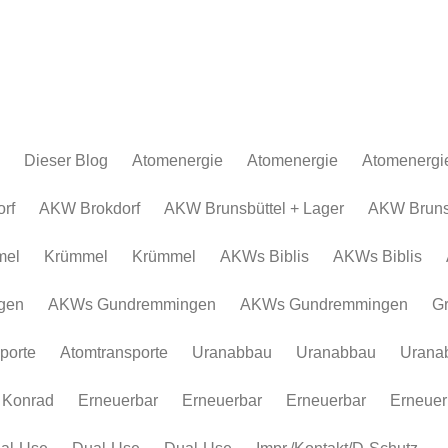
Dieser Blog
Atomenergie
Atomenergie
Atomenergi
Atomkraftwerke
Atomkraftwerke
AKW Brokdor
Atomkraftw
rf
AKW Brokdorf
AKW Brunsbüttel + Lager
AKW Brunsb
Urananreicherung/Urenco
AKW Brunsbüt
Urananreich
mel
Krümmel
Krümmel
AKWs Biblis
AKWs Biblis
Atommüll
Krümmel
Atommüll
Rohstoffe und Konflikte
AKWs Biblis
Rohstoffe un
gen
AKWs Gundremmingen
AKWs Gundremmingen
G
Atomkonzerne
AKWs Gundr
Atomkonzer
porte
Atomtransporte
Uranabbau
Uranabbau
Urana
Erneuerbar
Gronau
Erneuerbar
Atomtranspor
 Konrad
Erneuerbar
Erneuerbar
Erneuerbar
Erneuer
Uranabbau