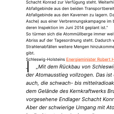
Schacht Konrad zur Verfügung steht. Weiterhin
Abfallgebinde aus den beiden Transportbereit
Abfallgebinde aus den Kavernen zu lagern. Da
Asche) aus einer Verbrennungskampagne im be
deren Inspektion im Juni 2014 geplant ist.“
So türmen sich die Atommüllberge immer weiter
Abriss auf der Tagesordnung steht. Dadurch
Strahlenabfällen weitere Mengen hinzukommen
gibt.
Schleswig-Holsteins
Energieminister Robert
Mit dem Rückbau von Schleswig
„
der Atomausstieg vollzogen. Das ist
auch, die schwach- bis mittelradioak
dem Gelände des Kernkraftwerks Brun
vorgesehene Endlager Schacht Konra
Aber der schwierige Umgang mit Atom